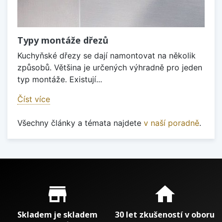
Typy montáže dřezů
Kuchyňské dřezy se dají namontovat na několik
způsobů. Většina je určených výhradně pro jeden
typ montáže. Existují...
Číst více
Všechny články a témata najdete
v naší poradně
.
Proč nakupovat u nás?
store_mall_directory
home
Skladem je skladem
30 let zkušeností v oboru