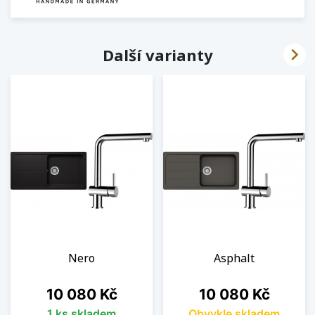

Další varianty
Nero
Asphalt
Cena
Cena
10 080 Kč
10 080 Kč
1 ks skladem
Obvykle skladem