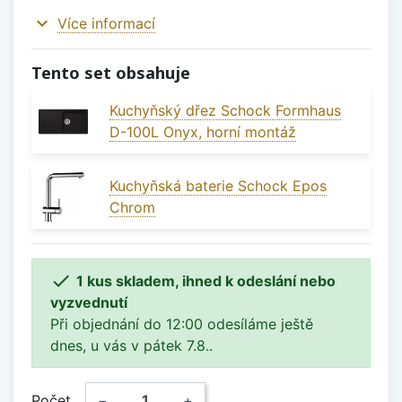
expand_more
Více informací
Tento set obsahuje
Kuchyňský dřez Schock Formhaus
D-100L Onyx, horní montáž
Kuchyňská baterie Schock Epos
Chrom

1 kus skladem, ihned k odeslání nebo
vyzvednutí
Při objednání do 12:00 odesíláme ještě
dnes, u vás v pátek 7.8..
Počet
−
+