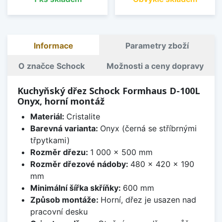
Informace
Parametry zboží
O značce Schock
Možnosti a ceny dopravy
Kuchyňský dřez Schock Formhaus D-100L
Onyx, horní montáž
Materiál:
Cristalite
Barevná varianta:
Onyx (černá se stříbrnými
třpytkami)
Rozměr dřezu:
1 000 x 500 mm
Rozměr dřezové nádoby:
480 x 420 x 190
mm
Minimální šířka skříňky:
600 mm
Způsob montáže:
Horní, dřez je usazen nad
pracovní desku