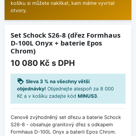
košíku si můžete naklikat, kam máme vyvrtat
otvory.
Set Schock S26-8 (dřez Formhaus
D-100L Onyx + baterie Epos
Chrom)
10 080 Kč
s DPH
loyalty
Sleva 3 % na všechny větší
objednávky!
Objednejte alespoň za 8 000
Kč a v košíku zadejte kód
MINUS3
.
Cenově zvýhodněný set dřezu a baterie Schock
S26-8 - obsahuje granitový dřez s odkapem
Formhaus D-100L Onyx a baterii Epos Chrom.