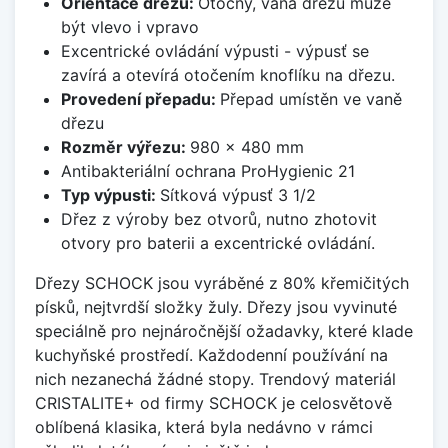
Orientace dřezu:
Otočný, vana dřezu může
být vlevo i vpravo
Excentrické ovládání výpusti - výpusť se
zavírá a otevírá otočením knoflíku na dřezu.
Provedení přepadu:
Přepad umístěn ve vaně
dřezu
Rozměr výřezu:
980 x 480 mm
Antibakteriální ochrana ProHygienic 21
Typ výpusti:
Sítková výpusť 3 1/2
Dřez z výroby bez otvorů, nutno zhotovit
otvory pro baterii a excentrické ovládání.
Dřezy SCHOCK jsou vyráběné z 80% křemičitých
písků, nejtvrdší složky žuly. Dřezy jsou vyvinuté
speciálně pro nejnáročnější ožadavky, které klade
kuchyňské prostředí. Každodenní používání na
nich nezanechá žádné stopy. Trendový materiál
CRISTALITE+ od firmy SCHOCK je celosvětově
oblíbená klasika, která byla nedávno v rámci