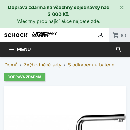
×
Doprava zdarma na všechny objednávky nad
3 000 Kč.
Všechny probíhající akce
najdete zde
.

shopping_cart
(0)
search

MENU
Domů
Zvýhodněné sety
S odkapem + baterie
DOPRAVA ZDARMA