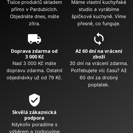
Tisíce produktů skladem
Máme vlastní kuchyňské
přímo v Pardubicích.
studio a vyrábíme
Objednáte dnes, máte
špičkové kuchyně. Víme
zítra.
přesně, co funguje.
local_shipping
sync
Doprava zdarma od
Až 60 dní na vrácení
3 000 Kč
zboží
Nad 3 000 Kč máte
30 dní na vrácení zdarma.
dopravu zdarma. Ostatní
Potřebujete víc času? Až
objednávky už od 79 Kč.
60 dní za drobný
poplatek.
verified_user
Skvělá zákaznická
podpora
Kdykoliv poradíme s
výběrem a zodpovíme