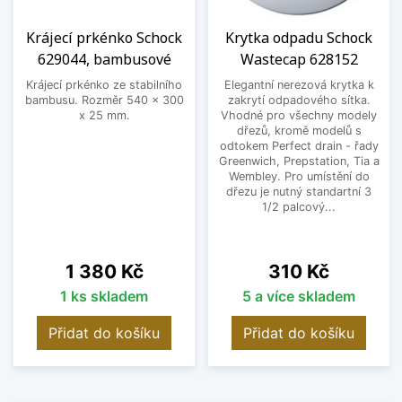
Krájecí prkénko Schock
Krytka odpadu Schock
629044, bambusové
Wastecap 628152
Krájecí prkénko ze stabilního
Elegantní nerezová krytka k
bambusu. Rozměr 540 x 300
zakrytí odpadového sítka.
x 25 mm.
Vhodné pro všechny modely
dřezů, kromě modelů s
odtokem Perfect drain - řady
Greenwich, Prepstation, Tia a
Wembley. Pro umístění do
dřezu je nutný standartní 3
1/2 palcový...
Cena
Cena
1 380 Kč
310 Kč
1 ks skladem
5 a více skladem
Přidat do košíku
Přidat do košíku