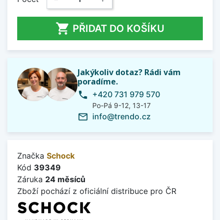

PŘIDAT DO KOŠÍKU
Jakýkoliv dotaz? Rádi vám
poradíme.
+420 731 979 570
phone
Po-Pá 9-12, 13-17
info@trendo.cz
mail_outline
Značka
Schock
Kód
39349
Záruka
24 měsíců
Zboží pochází z oficiální distribuce pro ČR