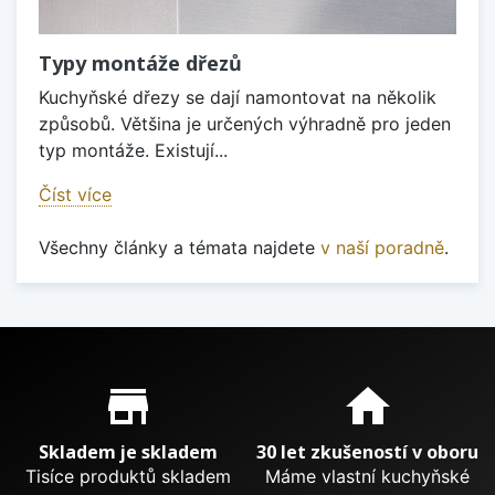
Typy montáže dřezů
Kuchyňské dřezy se dají namontovat na několik
způsobů. Většina je určených výhradně pro jeden
typ montáže. Existují...
Číst více
Všechny články a témata najdete
v naší poradně
.
Proč nakupovat u nás?
store_mall_directory
home
Skladem je skladem
30 let zkušeností v oboru
Tisíce produktů skladem
Máme vlastní kuchyňské