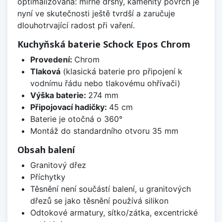
optimalizována: mírně drsný, kamenitý povrch je
nyní ve skutečnosti ještě tvrdší a zaručuje
dlouhotrvající radost při vaření.
Kuchyňská baterie Schock Epos Chrom
Provedení:
Chrom
Tlaková
(klasická baterie pro připojení k
vodnímu řádu nebo tlakovému ohřívači)
Výška baterie:
274 mm
Připojovací hadičky:
45 cm
Baterie je otočná o 360°
Montáž do standardního otvoru 35 mm
Obsah balení
Granitový dřez
Příchytky
Těsnění není součástí balení, u granitových
dřezů se jako těsnění používá silikon
Odtokové armatury, sítko/zátka, excentrické