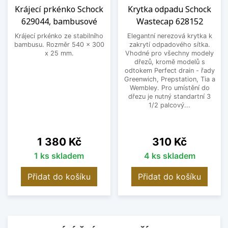
Krájecí prkénko Schock
Krytka odpadu Schock
629044, bambusové
Wastecap 628152
Krájecí prkénko ze stabilního
Elegantní nerezová krytka k
bambusu. Rozměr 540 x 300
zakrytí odpadového sítka.
x 25 mm.
Vhodné pro všechny modely
dřezů, kromě modelů s
odtokem Perfect drain - řady
Greenwich, Prepstation, Tia a
Wembley. Pro umístění do
dřezu je nutný standartní 3
1/2 palcový...
Cena
Cena
1 380 Kč
310 Kč
1 ks skladem
4 ks skladem
Přidat do košíku
Přidat do košíku