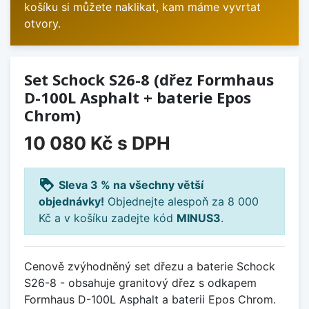
košíku si můžete naklikat, kam máme vyvrtat
otvory.
Set Schock S26-8 (dřez Formhaus
D-100L Asphalt + baterie Epos
Chrom)
10 080 Kč
s DPH
loyalty
Sleva 3 % na všechny větší
objednávky!
Objednejte alespoň za 8 000
Kč a v košíku zadejte kód
MINUS3
.
Cenově zvýhodněný set dřezu a baterie Schock
S26-8 - obsahuje granitový dřez s odkapem
Formhaus D-100L Asphalt a baterii Epos Chrom.