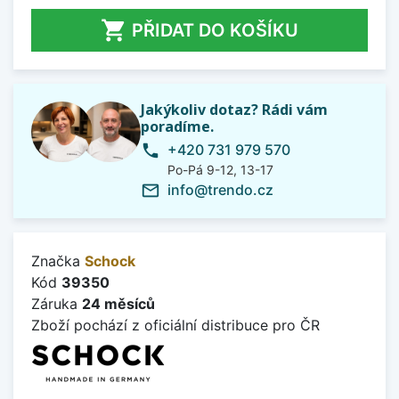

PŘIDAT DO KOŠÍKU
Jakýkoliv dotaz? Rádi vám
poradíme.
+420 731 979 570
phone
Po-Pá 9-12, 13-17
info@trendo.cz
mail_outline
Značka
Schock
Kód
39350
Záruka
24 měsíců
Zboží pochází z oficiální distribuce pro ČR