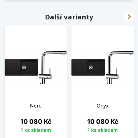

Další varianty
Nero
Onyx
Cena
Cena
10 080 Kč
10 080 Kč
1 ks skladem
1 ks skladem