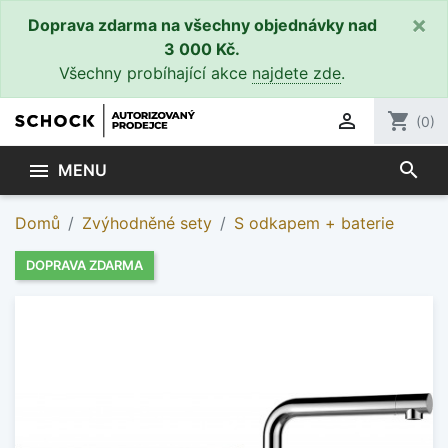
×
Doprava zdarma na všechny objednávky nad
3 000 Kč.
Všechny probíhající akce
najdete zde
.

shopping_cart
(0)
search

MENU
Domů
Zvýhodněné sety
S odkapem + baterie
DOPRAVA ZDARMA