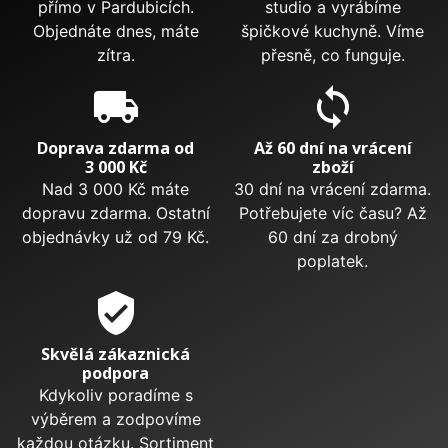
přímo v Pardubicích.
studio a vyrábíme
Objednáte dnes, máte
špičkové kuchyně. Víme
zítra.
přesně, co funguje.
local_shipping
sync
Doprava zdarma od
Až 60 dní na vrácení
3 000 Kč
zboží
Nad 3 000 Kč máte
30 dní na vrácení zdarma.
dopravu zdarma. Ostatní
Potřebujete víc času? Až
objednávky už od 79 Kč.
60 dní za drobný
poplatek.
verified_user
Skvělá zákaznická
podpora
Kdykoliv poradíme s
výběrem a zodpovíme
každou otázku. Sortiment