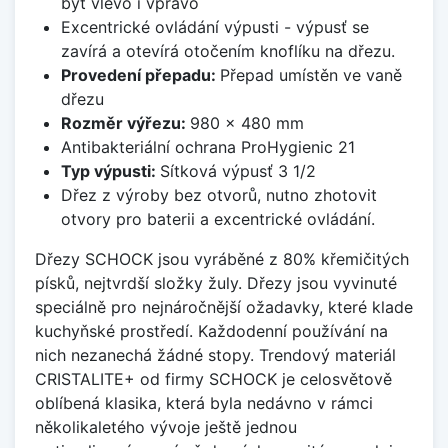
být vlevo i vpravo
Excentrické ovládání výpusti - výpusť se
zavírá a otevírá otočením knoflíku na dřezu.
Provedení přepadu:
Přepad umístěn ve vaně
dřezu
Rozměr výřezu:
980 x 480 mm
Antibakteriální ochrana ProHygienic 21
Typ výpusti:
Sítková výpusť 3 1/2
Dřez z výroby bez otvorů, nutno zhotovit
otvory pro baterii a excentrické ovládání.
Dřezy SCHOCK jsou vyráběné z 80% křemičitých
písků, nejtvrdší složky žuly. Dřezy jsou vyvinuté
speciálně pro nejnáročnější ožadavky, které klade
kuchyňské prostředí. Každodenní používání na
nich nezanechá žádné stopy. Trendový materiál
CRISTALITE+ od firmy SCHOCK je celosvětově
oblíbená klasika, která byla nedávno v rámci
několikaletého vývoje ještě jednou