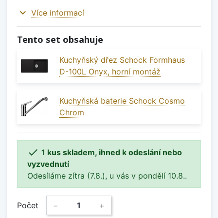
expand_more
Více informací
Tento set obsahuje
Kuchyňský dřez Schock Formhaus
D-100L Onyx, horní montáž
Kuchyňská baterie Schock Cosmo
Chrom

1 kus skladem, ihned k odeslání nebo
vyzvednutí
Odesíláme zítra (7.8.), u vás v pondělí 10.8..
Počet
−
+