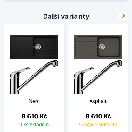

Další varianty
Nero
Asphalt
Cena
Cena
8 610 Kč
8 610 Kč
1 ks skladem
Obvykle skladem