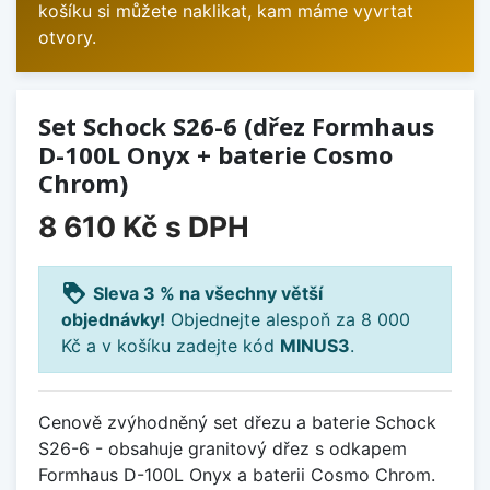
košíku si můžete naklikat, kam máme vyvrtat
otvory.
Set Schock S26-6 (dřez Formhaus
D-100L Onyx + baterie Cosmo
Chrom)
8 610 Kč
s DPH
loyalty
Sleva 3 % na všechny větší
objednávky!
Objednejte alespoň za 8 000
Kč a v košíku zadejte kód
MINUS3
.
Cenově zvýhodněný set dřezu a baterie Schock
S26-6 - obsahuje granitový dřez s odkapem
Formhaus D-100L Onyx a baterii Cosmo Chrom.