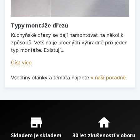
Typy montáže dřezů
Kuchyňské dřezy se dají namontovat na několik
způsobů. Většina je určených výhradně pro jeden
typ montáže. Existují...
Číst více
Všechny články a témata najdete
v naší poradně
.
Proč nakupovat u nás?
store_mall_directory
home
Skladem je skladem
30 let zkušeností v oboru