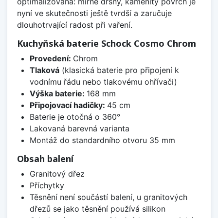
optimalizována: mírně drsný, kamenitý povrch je
nyní ve skutečnosti ještě tvrdší a zaručuje
dlouhotrvající radost při vaření.
Kuchyňská baterie Schock Cosmo Chrom
Provedení:
Chrom
Tlaková
(klasická baterie pro připojení k
vodnímu řádu nebo tlakovému ohřívači)
Výška baterie:
168 mm
Připojovací hadičky:
45 cm
Baterie je otočná o 360°
Lakovaná barevná varianta
Montáž do standardního otvoru 35 mm
Obsah balení
Granitový dřez
Příchytky
Těsnění není součástí balení, u granitových
dřezů se jako těsnění používá silikon