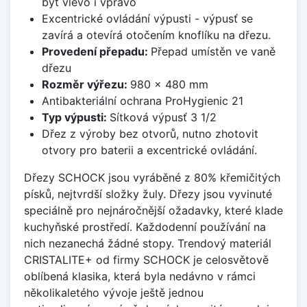
být vlevo i vpravo
Excentrické ovládání výpusti - výpusť se
zavírá a otevírá otočením knoflíku na dřezu.
Provedení přepadu:
Přepad umístěn ve vaně
dřezu
Rozměr výřezu:
980 x 480 mm
Antibakteriální ochrana ProHygienic 21
Typ výpusti:
Sítková výpusť 3 1/2
Dřez z výroby bez otvorů, nutno zhotovit
otvory pro baterii a excentrické ovládání.
Dřezy SCHOCK jsou vyráběné z 80% křemičitých
písků, nejtvrdší složky žuly. Dřezy jsou vyvinuté
speciálně pro nejnáročnější ožadavky, které klade
kuchyňské prostředí. Každodenní používání na
nich nezanechá žádné stopy. Trendový materiál
CRISTALITE+ od firmy SCHOCK je celosvětově
oblíbená klasika, která byla nedávno v rámci
několikaletého vývoje ještě jednou