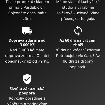
Tisíce produktů skladem
Máme vlastní kuchyňské
přímo v Pardubicích.
studio a vyrábíme
Objednáte dnes, máte
špičkové kuchyně. Víme
zítra.
přesně, co funguje.
local_shipping
sync
Doprava zdarma od
Až 60 dní na vrácení
3 000 Kč
zboží
Nad 3 000 Kč máte
30 dní na vrácení zdarma.
dopravu zdarma. Ostatní
Potřebujete víc času? Až
objednávky už od 79 Kč.
60 dní za drobný
poplatek.
verified_user
Skvělá zákaznická
podpora
Kdykoliv poradíme s
výběrem a zodpovíme