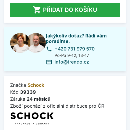

PŘIDAT DO KOŠÍKU
Jakýkoliv dotaz? Rádi vám
poradíme.
+420 731 979 570
phone
Po-Pá 9-12, 13-17
info@trendo.cz
mail_outline
Značka
Schock
Kód
39339
Záruka
24 měsíců
Zboží pochází z oficiální distribuce pro ČR