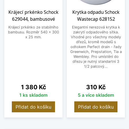
Krájecí prkénko Schock
Krytka odpadu Schock
629044, bambusové
Wastecap 628152
Krájecí prkénko ze stabilního
Elegantní nerezová krytka k
bambusu. Rozměr 540 x 300
zakrytí odpadového sítka.
x 25 mm.
Vhodné pro všechny modely
dřezů, kromě modelů s
odtokem Perfect drain - řady
Greenwich, Prepstation, Tia a
Wembley. Pro umístění do
dřezu je nutný standartní 3
1/2 palcový...
Cena
Cena
1 380 Kč
310 Kč
1 ks skladem
5 a více skladem
Přidat do košíku
Přidat do košíku