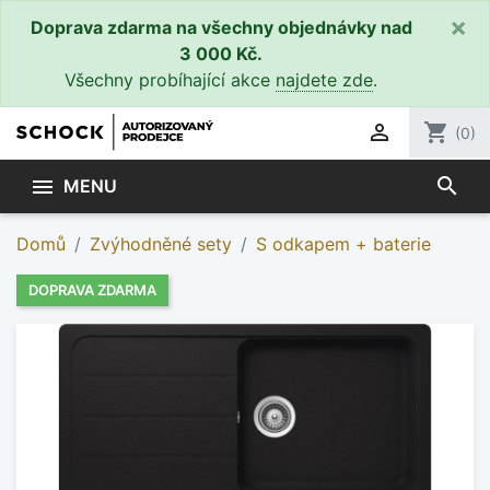
×
Doprava zdarma na všechny objednávky nad
3 000 Kč.
Všechny probíhající akce
najdete zde
.

shopping_cart
(0)
search

MENU
Domů
Zvýhodněné sety
S odkapem + baterie
DOPRAVA ZDARMA