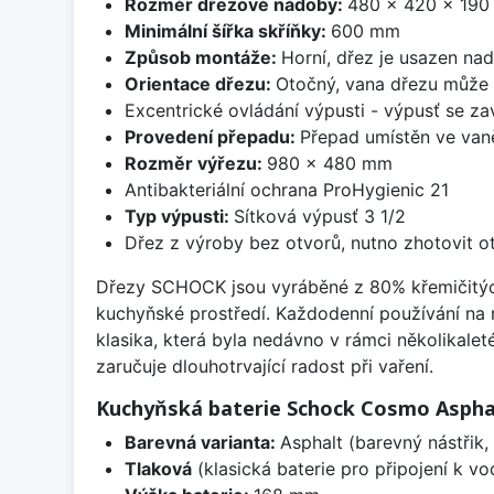
Rozměr dřezové nádoby:
480 x 420 x 19
Minimální šířka skříňky:
600 mm
Způsob montáže:
Horní, dřez je usazen na
Orientace dřezu:
Otočný, vana dřezu může 
Excentrické ovládání výpusti - výpusť se zav
Provedení přepadu:
Přepad umístěn ve van
Rozměr výřezu:
980 x 480 mm
Antibakteriální ochrana ProHygienic 21
Typ výpusti:
Sítková výpusť 3 1/2
Dřez z výroby bez otvorů, nutno zhotovit ot
Dřezy SCHOCK jsou vyráběné z 80% křemičitých p
kuchyňské prostředí. Každodenní používání na
klasika, která byla nedávno v rámci několikalet
zaručuje dlouhotrvající radost při vaření.
Kuchyňská baterie Schock Cosmo Aspha
Barevná varianta:
Asphalt (barevný nástřik, 
Tlaková
(klasická baterie pro připojení k v