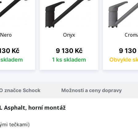
Nero
Onyx
Crom
na
Cena
Cena
130 Kč
9 130 Kč
9 130
s skladem
1 ks skladem
Obvykle s
O značce Schock
Možnosti a ceny dopravy
 Asphalt, horní montáž
lými tečkami)