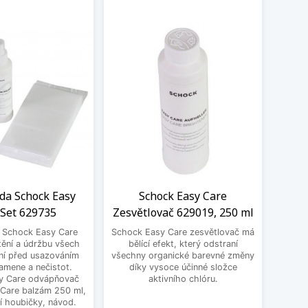
ada Schock Easy
Schock Easy Care
Filt
 Set 629735
Zesvětlovač 629019, 250 ml
S
a Schock Easy Care
Schock Easy Care zesvětlovač má
Filtr
tění a údržbu všech
bělící efekt, který odstraní
100,
ní před usazováním
všechny organické barevné změny
kartuš
amene a nečistot.
díky vysoce účinné složce
y Care odvápňovač
aktivního chlóru.
 Care balzám 250 ml,
í houbičky, návod.