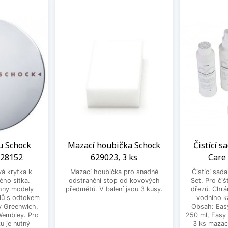
u Schock
Mazací houbička Schock
Čistící s
628152
629023, 3 ks
Care
vá krytka k
Mazací houbička pro snadné
Čistící sad
ého sítka.
odstranění stop od kovových
Set. Pro čiš
hny modely
předmětů. V balení jsou 3 kusy.
dřezů. Chrá
lů s odtokem
vodního k
dy Greenwich,
Obsah: Eas
 Wembley. Pro
250 ml, Easy
u je nutný
3 ks mazac