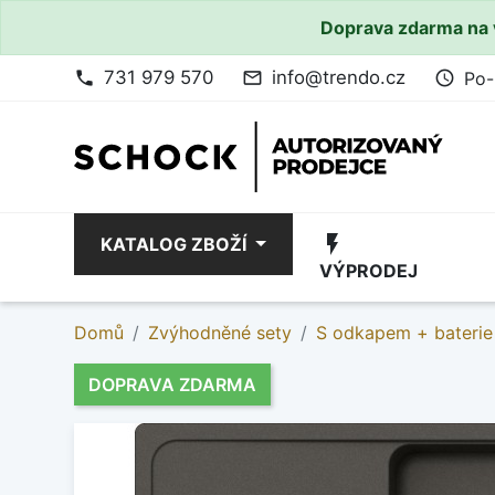
Doprava zdarma na 
731 979 570
info@trendo.cz
Po-
phone
mail_outline
access_time
flash_on
KATALOG ZBOŽÍ
VÝPRODEJ
Domů
Zvýhodněné sety
S odkapem + baterie
DOPRAVA ZDARMA