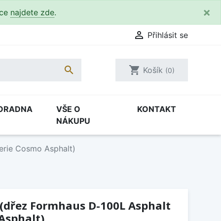
×
kce
najdete zde
.

Přihlásit se

shopping_cart
Košík
(0)
ORADNA
VŠE O
KONTAKT
NÁKUPU
erie Cosmo Asphalt)
 (dřez Formhaus D-100L Asphalt
Asphalt)