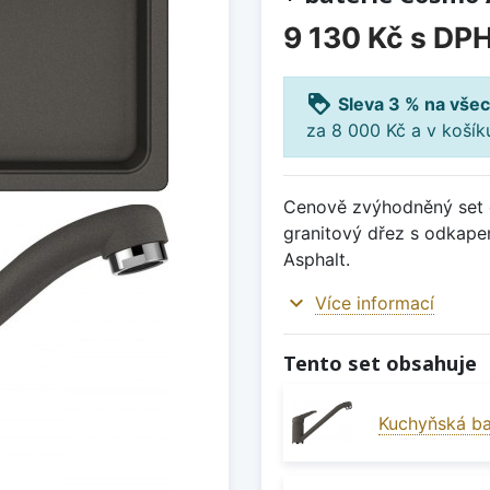
9 130 Kč
s DP
loyalty
Sleva 3 % na všec
za 8 000 Kč a v koší
Cenově zvýhodněný set d
granitový dřez s odkap
Asphalt.
expand_more
Více informací
Tento set obsahuje
Kuchyňská ba