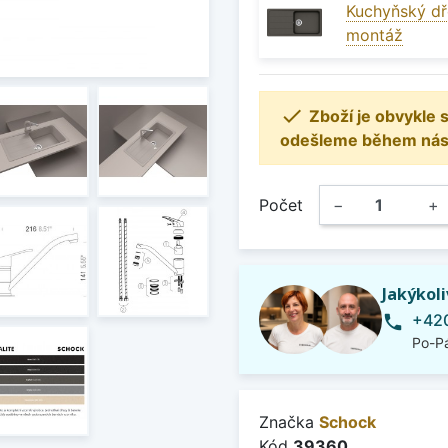
Kuchyňský dř
montáž

Zboží je obvykle
odešleme během násle
Počet
−
+
Jakýkol
+420
phone
Po-Pá
Značka
Schock
Kód
39360