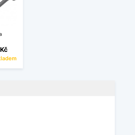
a
 Kč
kladem