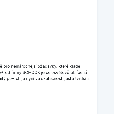
ě pro nejnáročnější ožadavky, které klade
TE+ od firmy SCHOCK je celosvětově oblíbená
tý povrch je nyní ve skutečnosti ještě tvrdší a