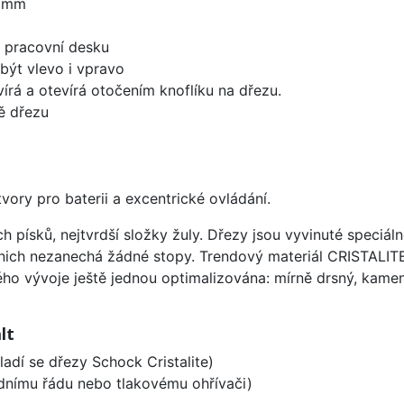
0 mm
d pracovní desku
být vlevo i vpravo
írá a otevírá otočením knoflíku na dřezu.
ě dřezu
vory pro baterii a excentrické ovládání.
ísků, nejtvrdší složky žuly. Dřezy jsou vyvinuté speciáln
 nich nezanechá žádné stopy. Trendový materiál CRISTALI
ého vývoje ještě jednou optimalizována: mírně drsný, kameni
lt
ladí se dřezy Schock Cristalite)
odnímu řádu nebo tlakovému ohřívači)