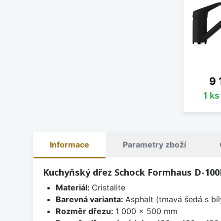
Ce
9 
1 k
Informace
Parametry zboží
Kuchyňský dřez Schock Formhaus D-100L
Materiál:
Cristalite
Barevná varianta:
Asphalt (tmavá šedá s bí
Rozměr dřezu:
1 000 x 500 mm