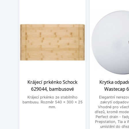
Krájecí prkénko Schock
Krytka odpad
629044, bambusové
Wastecap 
Krájecí prkénko ze stabilního
Elegantní nerezo
bambusu. Rozměr 540 x 300 x 25
zakrytí odpadov
mm.
Vhodné pro všec
dřezů, kromě mode
Perfect drain - řa
Prepstation, Tia a
umístění do dřez