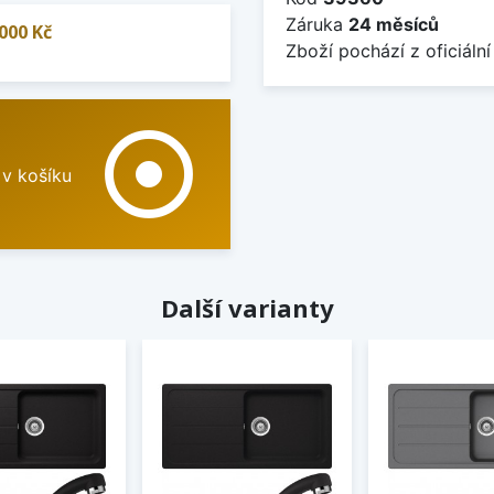
Záruka
24 měsíců
000 Kč
Zboží pochází z oficiální
adjust
 v košíku
Další varianty