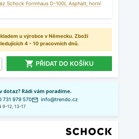
ez Schock Formhaus D-100L Asphalt, horní
 skladem u výrobce v Německu. Zboží
dujících 4 - 10 pracovních dnů.

PŘIDAT DO KOŠÍKU
iv dotaz? Rádi vám poradíme.
 731 979 570
info@trendo.cz
mail_outline
 9-12, 13-17