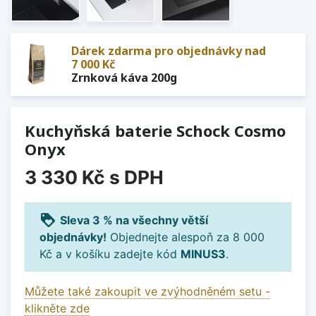
Dárek zdarma pro objednávky nad
7 000 Kč
Zrnková káva 200g
Kuchyňská baterie Schock Cosmo
Onyx
3 330 Kč
s DPH
loyalty
Sleva 3 % na všechny větší
objednávky!
Objednejte alespoň za 8 000
Kč a v košíku zadejte kód
MINUS3
.
Můžete také zakoupit ve zvýhodněném setu -
klikněte zde