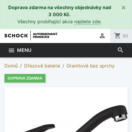
×
Doprava zdarma na všechny objednávky nad
3 000 Kč.
Všechny probíhající akce
najdete zde
.

shopping_cart
(0)
search

MENU
Domů
Dřezové baterie
Granitové bez sprchy
DOPRAVA ZDARMA