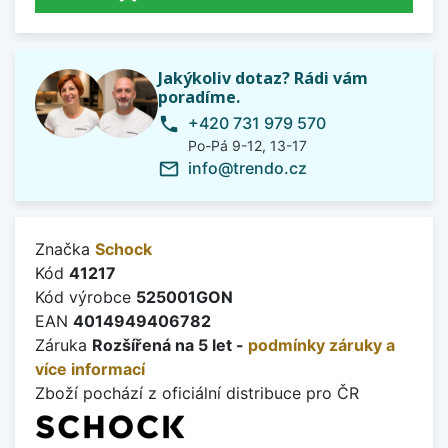
Jakýkoliv dotaz? Rádi vám
poradíme.
+420 731 979 570
phone
Po-Pá 9-12, 13-17
info@trendo.cz
mail_outline
Značka
Schock
Kód
41217
Kód výrobce
525001GON
EAN
4014949406782
Záruka
Rozšířená na 5 let -
podmínky záruky a
více informací
Zboží pochází z oficiální distribuce pro ČR