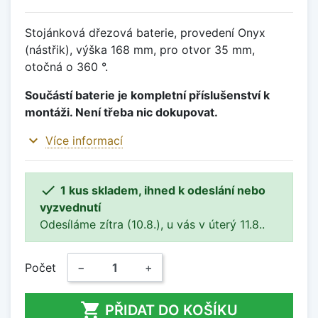
Stojánková dřezová baterie, provedení Onyx
(nástřik), výška 168 mm, pro otvor 35 mm,
otočná o 360 °.
Součástí baterie je kompletní příslušenství k
montáži. Není třeba nic dokupovat.
expand_more
Více informací

1 kus skladem, ihned k odeslání nebo
vyzvednutí
Odesíláme zítra (10.8.), u vás v úterý 11.8..
Počet
−
+

PŘIDAT DO KOŠÍKU