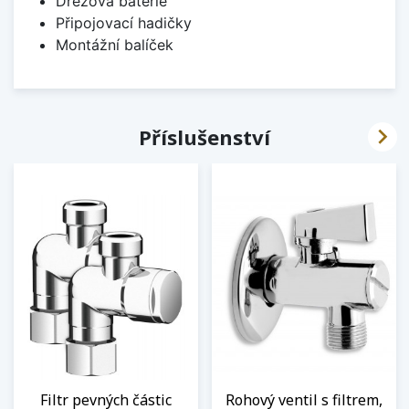
Dřezová baterie
Připojovací hadičky
Montážní balíček

Příslušenství
Filtr pevných částic
Rohový ventil s filtrem,