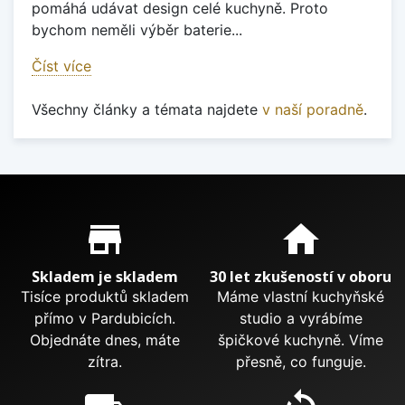
pomáhá udávat design celé kuchyně. Proto
bychom neměli výběr baterie...
Číst více
Všechny články a témata najdete
v naší poradně
.
Proč nakupovat u nás?
store_mall_directory
home
Skladem je skladem
30 let zkušeností v oboru
Tisíce produktů skladem
Máme vlastní kuchyňské
přímo v Pardubicích.
studio a vyrábíme
Objednáte dnes, máte
špičkové kuchyně. Víme
zítra.
přesně, co funguje.