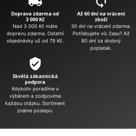
local_shipping
sync
Doprava zdarma od
Až 60 dní na vrácení
3 000 Kč
zboží
Nad 3 000 Kč máte
30 dní na vrácení zdarma.
dopravu zdarma. Ostatní
Potřebujete víc času? Až
objednávky už od 79 Kč.
60 dní za drobný
poplatek.
verified_user
Skvělá zákaznická
podpora
Kdykoliv poradíme s
výběrem a zodpovíme
každou otázku. Sortiment
známe poslepu.