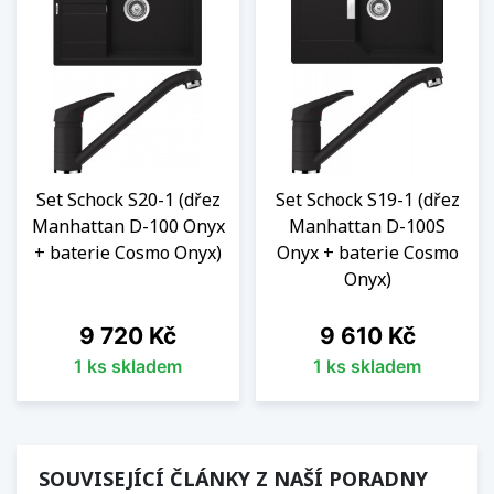
Set Schock S20-1 (dřez
Set Schock S19-1 (dřez
Manhattan D-100 Onyx
Manhattan D-100S
+ baterie Cosmo Onyx)
Onyx + baterie Cosmo
Onyx)
Cena
Cena
9 720 Kč
9 610 Kč
1 ks skladem
1 ks skladem
SOUVISEJÍCÍ ČLÁNKY Z NAŠÍ PORADNY