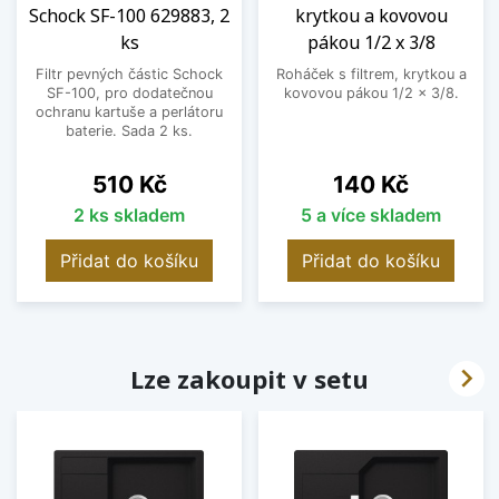
Schock SF-100 629883, 2
krytkou a kovovou
ks
pákou 1/2 x 3/8
Filtr pevných částic Schock
Roháček s filtrem, krytkou a
SF-100, pro dodatečnou
kovovou pákou 1/2 x 3/8.
ochranu kartuše a perlátoru
baterie. Sada 2 ks.
Cena
Cena
510 Kč
140 Kč
2 ks skladem
5 a více skladem
Přidat do košíku
Přidat do košíku

Lze zakoupit v setu