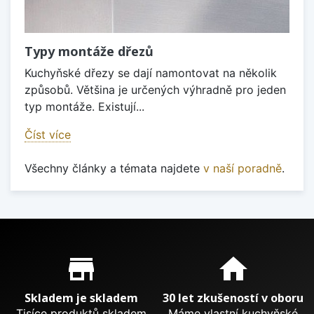
Typy montáže dřezů
Kuchyňské dřezy se dají namontovat na několik
způsobů. Většina je určených výhradně pro jeden
typ montáže. Existují...
Číst více
Všechny články a témata najdete
v naší poradně
.
Proč nakupovat u nás?
store_mall_directory
home
Skladem je skladem
30 let zkušeností v oboru
Tisíce produktů skladem
Máme vlastní kuchyňské