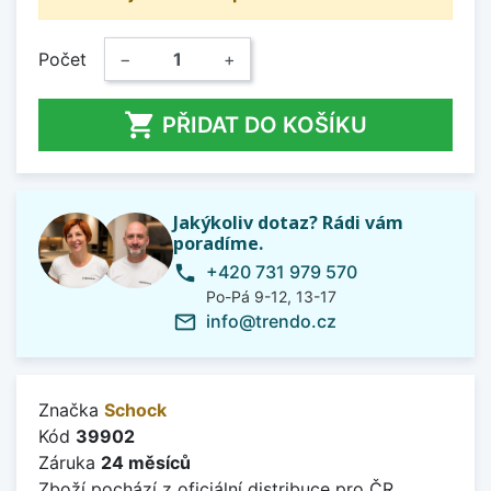
Počet
−
+

PŘIDAT DO KOŠÍKU
Jakýkoliv dotaz? Rádi vám
poradíme.
+420 731 979 570
phone
Po-Pá 9-12, 13-17
info@trendo.cz
mail_outline
Značka
Schock
Kód
39902
Záruka
24 měsíců
Zboží pochází z oficiální distribuce pro ČR