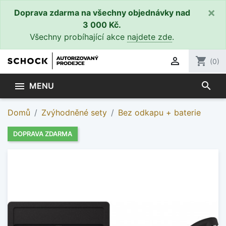
×
Doprava zdarma na všechny objednávky nad
3 000 Kč.
Všechny probíhající akce
najdete zde
.

shopping_cart
(0)
search

MENU
Domů
Zvýhodněné sety
Bez odkapu + baterie
DOPRAVA ZDARMA