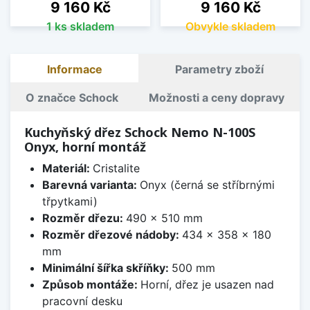
Cena
Cena
9 160 Kč
9 160 Kč
1 ks skladem
Obvykle skladem
Informace
Parametry zboží
O značce Schock
Možnosti a ceny dopravy
Kuchyňský dřez Schock Nemo N-100S
Onyx, horní montáž
Materiál:
Cristalite
Barevná varianta:
Onyx (černá se stříbrnými
třpytkami)
Rozměr dřezu:
490 x 510 mm
Rozměr dřezové nádoby:
434 x 358 x 180
mm
Minimální šířka skříňky:
500 mm
Způsob montáže:
Horní, dřez je usazen nad
pracovní desku