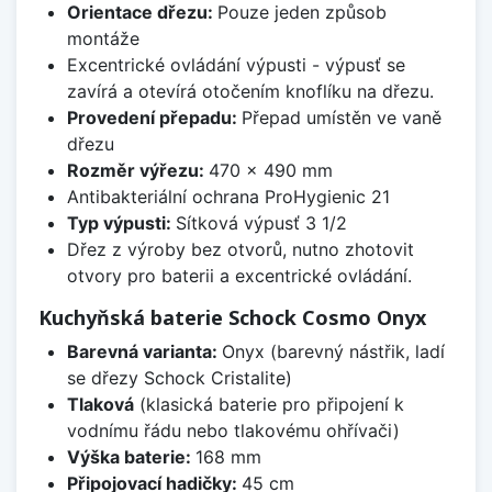
Orientace dřezu:
Pouze jeden způsob
montáže
Excentrické ovládání výpusti - výpusť se
zavírá a otevírá otočením knoflíku na dřezu.
Provedení přepadu:
Přepad umístěn ve vaně
dřezu
Rozměr výřezu:
470 x 490 mm
Antibakteriální ochrana ProHygienic 21
Typ výpusti:
Sítková výpusť 3 1/2
Dřez z výroby bez otvorů, nutno zhotovit
otvory pro baterii a excentrické ovládání.
Kuchyňská baterie Schock Cosmo Onyx
Barevná varianta:
Onyx (barevný nástřik, ladí
se dřezy Schock Cristalite)
Tlaková
(klasická baterie pro připojení k
vodnímu řádu nebo tlakovému ohřívači)
Výška baterie:
168 mm
Připojovací hadičky:
45 cm