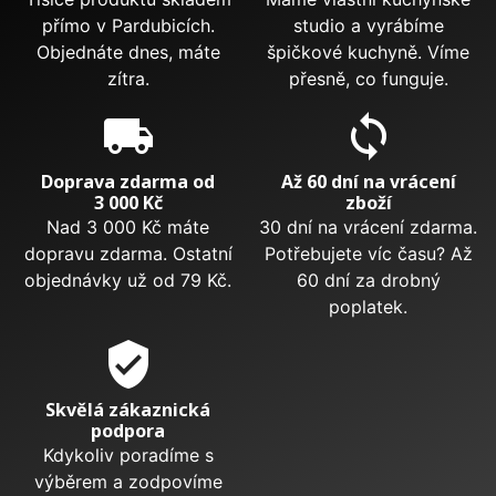
přímo v Pardubicích.
studio a vyrábíme
Objednáte dnes, máte
špičkové kuchyně. Víme
zítra.
přesně, co funguje.
local_shipping
sync
Doprava zdarma od
Až 60 dní na vrácení
3 000 Kč
zboží
Nad 3 000 Kč máte
30 dní na vrácení zdarma.
dopravu zdarma. Ostatní
Potřebujete víc času? Až
objednávky už od 79 Kč.
60 dní za drobný
poplatek.
verified_user
Skvělá zákaznická
podpora
Kdykoliv poradíme s
výběrem a zodpovíme