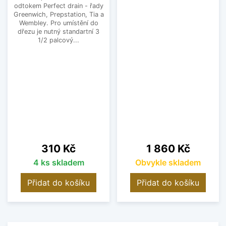
odtokem Perfect drain - řady
Greenwich, Prepstation, Tia a
Wembley. Pro umístění do
dřezu je nutný standartní 3
1/2 palcový...
Cena
Cena
310 Kč
1 860 Kč
4 ks skladem
Obvykle skladem
Přidat do košíku
Přidat do košíku