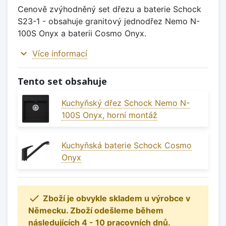
Cenově zvýhodněný set dřezu a baterie Schock
S23-1 - obsahuje granitový jednodřez Nemo N-
100S Onyx a baterii Cosmo Onyx.
expand_more
Více informací
Tento set obsahuje
Kuchyňský dřez Schock Nemo N-
100S Onyx, horní montáž
Kuchyňská baterie Schock Cosmo
Onyx

Zboží je obvykle skladem u výrobce v
Německu. Zboží odešleme během
následujících 4 - 10 pracovních dnů.