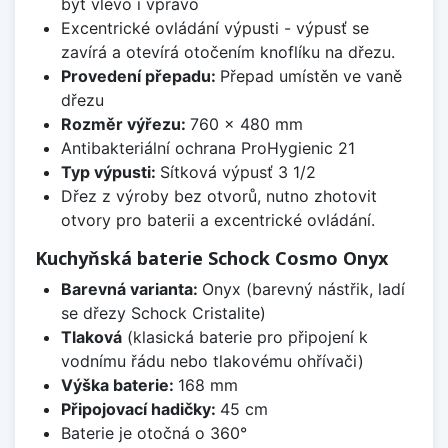
být vlevo i vpravo
Excentrické ovládání výpusti - výpusť se
zavírá a otevírá otočením knoflíku na dřezu.
Provedení přepadu:
Přepad umístěn ve vaně
dřezu
Rozměr výřezu:
760 x 480 mm
Antibakteriální ochrana ProHygienic 21
Typ výpusti:
Sítková výpusť 3 1/2
Dřez z výroby bez otvorů, nutno zhotovit
otvory pro baterii a excentrické ovládání.
Kuchyňská baterie Schock Cosmo Onyx
Barevná varianta:
Onyx (barevný nástřik, ladí
se dřezy Schock Cristalite)
Tlaková
(klasická baterie pro připojení k
vodnímu řádu nebo tlakovému ohřívači)
Výška baterie:
168 mm
Připojovací hadičky:
45 cm
Baterie je otočná o 360°