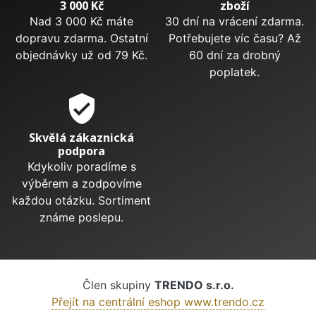
3 000 Kč
zboží
Nad 3 000 Kč máte
30 dní na vrácení zdarma.
dopravu zdarma. Ostatní
Potřebujete víc času? Až
objednávky už od 79 Kč.
60 dní za drobný
poplatek.
verified_user
Skvělá zákaznická
podpora
Kdykoliv poradíme s
výběrem a zodpovíme
každou otázku. Sortiment
známe poslepu.
Člen skupiny
TRENDO s.r.o.
Přejít na centrální eshop www.trendo.cz