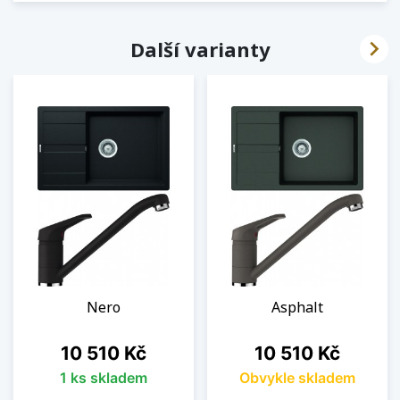

Další varianty
Nero
Asphalt
Cena
Cena
10 510 Kč
10 510 Kč
1 ks skladem
Obvykle skladem