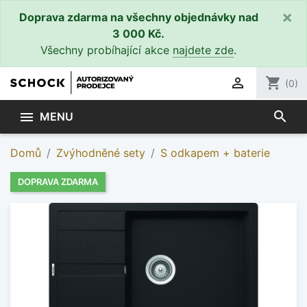
×
Doprava zdarma na všechny objednávky nad
3 000 Kč.
Všechny probíhající akce
najdete zde
.

shopping_cart
(0)
search

MENU
Domů
Zvýhodněné sety
S odkapem + baterie
DOPRAVA ZDARMA