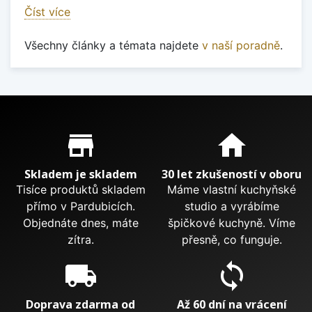
Číst více
Všechny články a témata najdete
v naší poradně
.
Proč nakupovat u nás?
store_mall_directory
home
Skladem je skladem
30 let zkušeností v oboru
Tisíce produktů skladem
Máme vlastní kuchyňské
přímo v Pardubicích.
studio a vyrábíme
Objednáte dnes, máte
špičkové kuchyně. Víme
zítra.
přesně, co funguje.
local_shipping
sync
Doprava zdarma od
Až 60 dní na vrácení