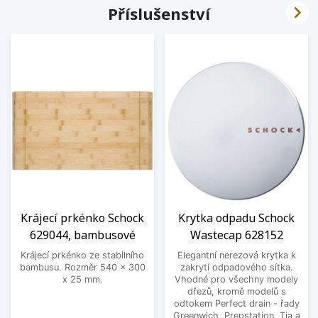

Příslušenství
Krájecí prkénko Schock
Krytka odpadu Schock
629044, bambusové
Wastecap 628152
Krájecí prkénko ze stabilního
Elegantní nerezová krytka k
bambusu. Rozměr 540 x 300
zakrytí odpadového sítka.
x 25 mm.
Vhodné pro všechny modely
dřezů, kromě modelů s
odtokem Perfect drain - řady
Greenwich, Prepstation, Tia a