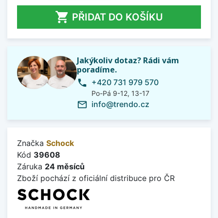

PŘIDAT DO KOŠÍKU
Jakýkoliv dotaz? Rádi vám
poradíme.
+420 731 979 570
phone
Po-Pá 9-12, 13-17
info@trendo.cz
mail_outline
Značka
Schock
Kód
39608
Záruka
24 měsíců
Zboží pochází z oficiální distribuce pro ČR