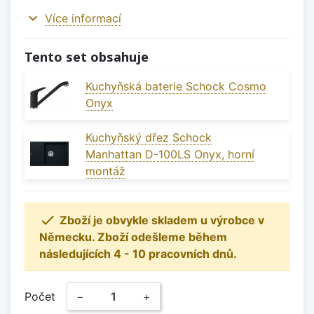
expand_more
Více informací
Tento set obsahuje
Kuchyňská baterie Schock Cosmo
Onyx
Kuchyňský dřez Schock
Manhattan D-100LS Onyx, horní
montáž

Zboží je obvykle skladem u výrobce v
Německu. Zboží odešleme během
následujících 4 - 10 pracovních dnů.
Počet
−
+