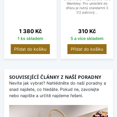
Wembley. Pro umístění do
dřezu je nutný standartní 3
1/2 palcový...
Cena
Cena
1 380 Kč
310 Kč
1 ks skladem
5 a více skladem
Přidat do košíku
Přidat do košíku
SOUVISEJÍCÍ ČLÁNKY Z NAŠÍ PORADNY
Nevíte jak vybrat? Nahlédněte do naší poradny a
snad najdete, co hledáte. Pokud ne, zavolejte
nebo napište a určitě najdeme řešení.