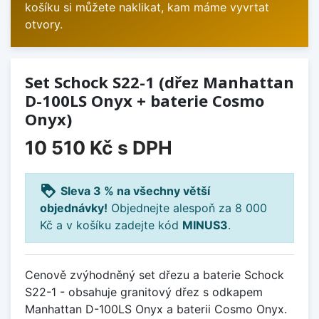
košíku si můžete naklikat, kam máme vyvrtat
otvory.
Set Schock S22-1 (dřez Manhattan
D-100LS Onyx + baterie Cosmo
Onyx)
10 510 Kč
s DPH
loyalty
Sleva 3 % na všechny větší
objednávky!
Objednejte alespoň za 8 000
Kč a v košíku zadejte kód
MINUS3
.
Cenově zvýhodněný set dřezu a baterie Schock
S22-1 - obsahuje granitový dřez s odkapem
Manhattan D-100LS Onyx a baterii Cosmo Onyx.