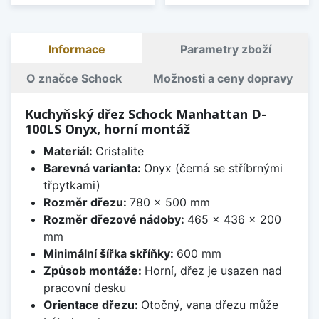
Informace
Parametry zboží
O značce Schock
Možnosti a ceny dopravy
Kuchyňský dřez Schock Manhattan D-
100LS Onyx, horní montáž
Materiál:
Cristalite
Barevná varianta:
Onyx (černá se stříbrnými
třpytkami)
Rozměr dřezu:
780 x 500 mm
Rozměr dřezové nádoby:
465 x 436 x 200
mm
Minimální šířka skříňky:
600 mm
Způsob montáže:
Horní, dřez je usazen nad
pracovní desku
Orientace dřezu:
Otočný, vana dřezu může