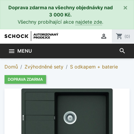
×
Doprava zdarma na všechny objednávky nad
3 000 Kč.
Všechny probíhající akce
najdete zde
.

shopping_cart
(0)
search

MENU
Domů
Zvýhodněné sety
S odkapem + baterie
DOPRAVA ZDARMA