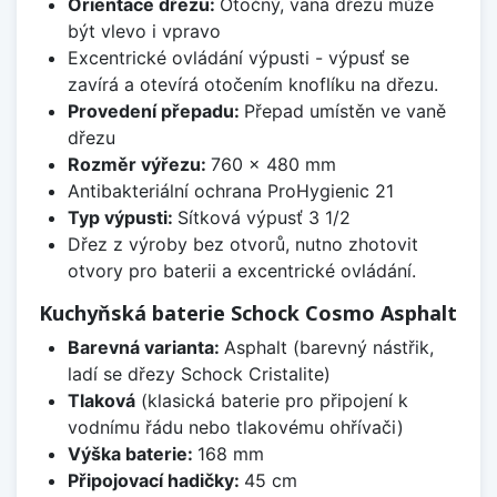
Orientace dřezu:
Otočný, vana dřezu může
být vlevo i vpravo
Excentrické ovládání výpusti - výpusť se
zavírá a otevírá otočením knoflíku na dřezu.
Provedení přepadu:
Přepad umístěn ve vaně
dřezu
Rozměr výřezu:
760 x 480 mm
Antibakteriální ochrana ProHygienic 21
Typ výpusti:
Sítková výpusť 3 1/2
Dřez z výroby bez otvorů, nutno zhotovit
otvory pro baterii a excentrické ovládání.
Kuchyňská baterie Schock Cosmo Asphalt
Barevná varianta:
Asphalt (barevný nástřik,
ladí se dřezy Schock Cristalite)
Tlaková
(klasická baterie pro připojení k
vodnímu řádu nebo tlakovému ohřívači)
Výška baterie:
168 mm
Připojovací hadičky:
45 cm