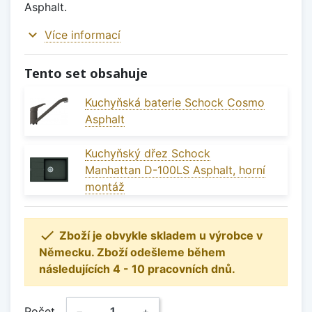
Asphalt.
expand_more
Více informací
Tento set obsahuje
Kuchyňská baterie Schock Cosmo
Asphalt
Kuchyňský dřez Schock
Manhattan D-100LS Asphalt, horní
montáž

Zboží je obvykle skladem u výrobce v
Německu. Zboží odešleme během
následujících 4 - 10 pracovních dnů.
Počet
−
+