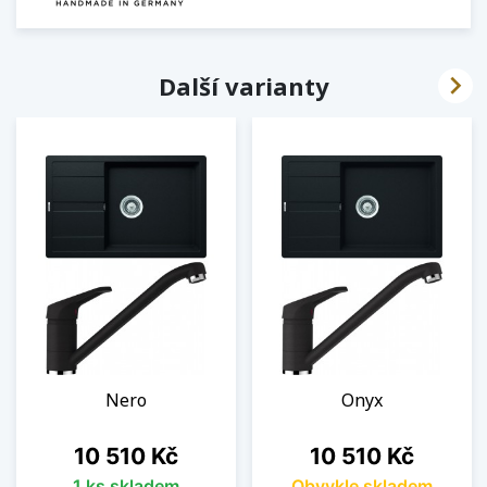

Další varianty
Nero
Onyx
Cena
Cena
10 510 Kč
10 510 Kč
1 ks skladem
Obvykle skladem