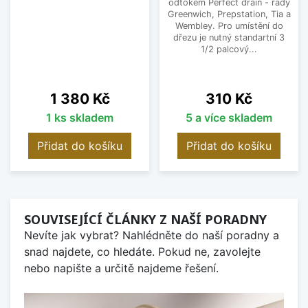
odtokem Perfect drain - řady
Greenwich, Prepstation, Tia a
Wembley. Pro umístění do
dřezu je nutný standartní 3
1/2 palcový...
Cena
Cena
1 380 Kč
310 Kč
1 ks skladem
5 a více skladem
Přidat do košíku
Přidat do košíku
SOUVISEJÍCÍ ČLÁNKY Z NAŠÍ PORADNY
Nevíte jak vybrat? Nahlédněte do naší poradny a
snad najdete, co hledáte. Pokud ne, zavolejte
nebo napište a určitě najdeme řešení.