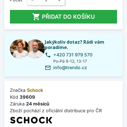

PŘIDAT DO KOŠÍKU
Jakýkoliv dotaz? Rádi vám
poradíme.
+420 731 979 570
phone
Po-Pá 9-12, 13-17
info@trendo.cz
mail_outline
Značka
Schock
Kód
39609
Záruka
24 měsíců
Zboží pochází z oficiální distribuce pro ČR