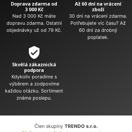
Doprava zdarma od
Až 60 dní na vrácení
3 000 Kč
zboží
Nad 3 000 Kč máte
30 dní na vrácení zdarma.
dopravu zdarma. Ostatní
Potřebujete víc času? Až
objednávky už od 79 Kč.
60 dní za drobný
poplatek.
verified_user
Skvělá zákaznická
podpora
Kdykoliv poradíme s
výběrem a zodpovíme
každou otázku. Sortiment
známe poslepu.
Člen skupiny
TRENDO s.r.o.