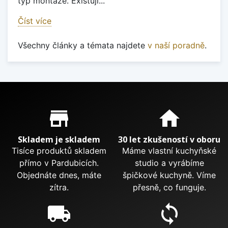
typ montáže. Existují...
Číst více
Všechny články a témata najdete
v naší poradně
.
Proč nakupovat u nás?
store_mall_directory
home
Skladem je skladem
30 let zkušeností v oboru
Tisíce produktů skladem
Máme vlastní kuchyňské
přímo v Pardubicích.
studio a vyrábíme
Objednáte dnes, máte
špičkové kuchyně. Víme
zítra.
přesně, co funguje.
local_shipping
sync