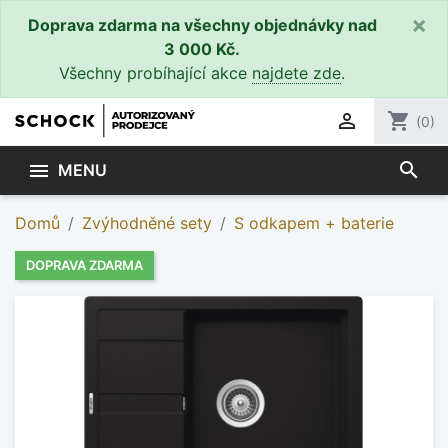
×
Doprava zdarma na všechny objednávky nad
3 000 Kč.
Všechny probíhající akce
najdete zde
.

shopping_cart
(0)
search

MENU
Domů
Zvýhodněné sety
S odkapem + baterie
DOPRAVA ZDARMA