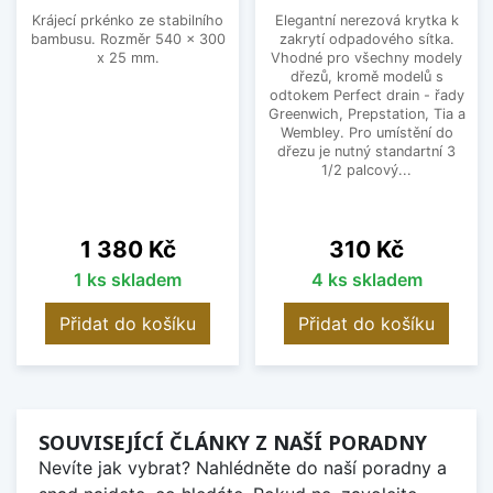
Krájecí prkénko ze stabilního
Elegantní nerezová krytka k
bambusu. Rozměr 540 x 300
zakrytí odpadového sítka.
x 25 mm.
Vhodné pro všechny modely
dřezů, kromě modelů s
odtokem Perfect drain - řady
Greenwich, Prepstation, Tia a
Wembley. Pro umístění do
dřezu je nutný standartní 3
1/2 palcový...
Cena
Cena
1 380 Kč
310 Kč
1 ks skladem
4 ks skladem
Přidat do košíku
Přidat do košíku
SOUVISEJÍCÍ ČLÁNKY Z NAŠÍ PORADNY
Nevíte jak vybrat? Nahlédněte do naší poradny a