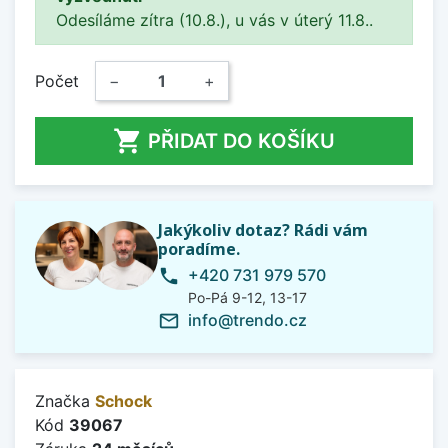
Odesíláme zítra (10.8.), u vás v úterý 11.8..
Počet
−
+

PŘIDAT DO KOŠÍKU
Jakýkoliv dotaz? Rádi vám
poradíme.
+420 731 979 570
phone
Po-Pá 9-12, 13-17
info@trendo.cz
mail_outline
Značka
Schock
Kód
39067