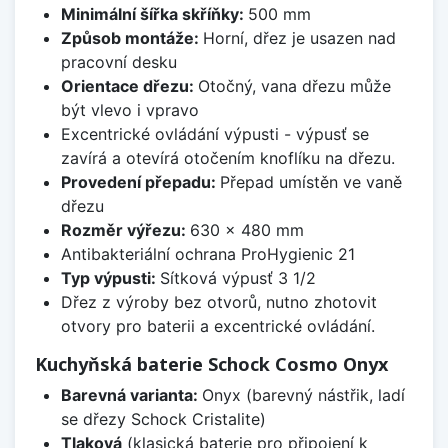
Minimální šířka skříňky:
500 mm
Způsob montáže:
Horní, dřez je usazen nad
pracovní desku
Orientace dřezu:
Otočný, vana dřezu může
být vlevo i vpravo
Excentrické ovládání výpusti - výpusť se
zavírá a otevírá otočením knoflíku na dřezu.
Provedení přepadu:
Přepad umístěn ve vaně
dřezu
Rozměr výřezu:
630 x 480 mm
Antibakteriální ochrana ProHygienic 21
Typ výpusti:
Sítková výpusť 3 1/2
Dřez z výroby bez otvorů, nutno zhotovit
otvory pro baterii a excentrické ovládání.
Kuchyňská baterie Schock Cosmo Onyx
Barevná varianta:
Onyx (barevný nástřik, ladí
se dřezy Schock Cristalite)
Tlaková
(klasická baterie pro připojení k