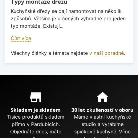
Typy montáže dřezů
Kuchyňské dřezy se dají namontovat na několik
způsobů. Většina je určených výhradně pro jeden
typ montáže. Existují...
Číst více
Všechny články a témata najdete
v naší poradně
.
Proč nakupovat u nás?
store_mall_directory
home
Skladem je skladem
30 let zkušeností v oboru
Tisíce produktů skladem
Máme vlastní kuchyňské
přímo v Pardubicích.
studio a vyrábíme
Objednáte dnes, máte
špičkové kuchyně. Víme