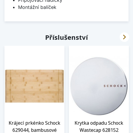
Připojovací hadičky
Montážní balíček

Příslušenství
Krájecí prkénko Schock
Krytka odpadu Schock
629044, bambusové
Wastecap 628152