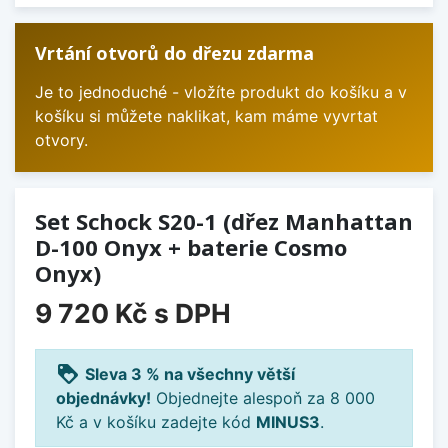
Vrtání otvorů do dřezu zdarma
Je to jednoduché - vložíte produkt do košíku a v
košíku si můžete naklikat, kam máme vyvrtat
otvory.
Set Schock S20-1 (dřez Manhattan
D-100 Onyx + baterie Cosmo
Onyx)
9 720 Kč
s DPH
loyalty
Sleva 3 % na všechny větší
objednávky!
Objednejte alespoň za 8 000
Kč a v košíku zadejte kód
MINUS3
.