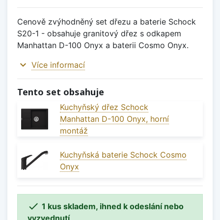
Cenově zvýhodněný set dřezu a baterie Schock
S20-1 - obsahuje granitový dřez s odkapem
Manhattan D-100 Onyx a baterii Cosmo Onyx.
expand_more
Více informací
Tento set obsahuje
Kuchyňský dřez Schock
Manhattan D-100 Onyx, horní
montáž
Kuchyňská baterie Schock Cosmo
Onyx

1 kus skladem, ihned k odeslání nebo
vyzvednutí