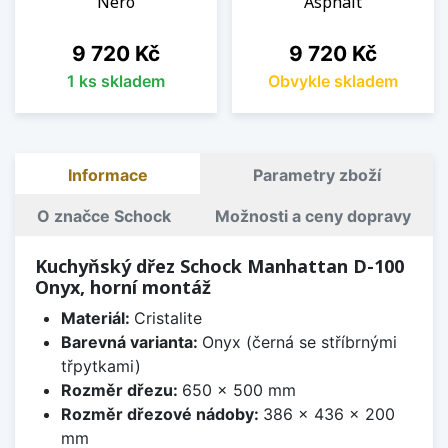
Nero
Asphalt
Cena
Cena
9 720 Kč
9 720 Kč
1 ks skladem
Obvykle skladem
Informace
Parametry zboží
O značce Schock
Možnosti a ceny dopravy
Kuchyňský dřez Schock Manhattan D-100
Onyx, horní montáž
Materiál:
Cristalite
Barevná varianta:
Onyx (černá se stříbrnými
třpytkami)
Rozměr dřezu:
650 x 500 mm
Rozměr dřezové nádoby:
386 x 436 x 200
mm