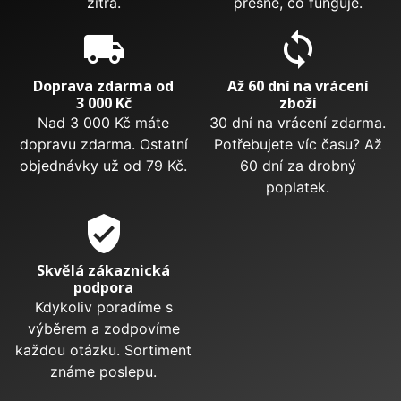
zítra.
přesně, co funguje.
local_shipping
sync
Doprava zdarma od
Až 60 dní na vrácení
3 000 Kč
zboží
Nad 3 000 Kč máte
30 dní na vrácení zdarma.
dopravu zdarma. Ostatní
Potřebujete víc času? Až
objednávky už od 79 Kč.
60 dní za drobný
poplatek.
verified_user
Skvělá zákaznická
podpora
Kdykoliv poradíme s
výběrem a zodpovíme
každou otázku. Sortiment
známe poslepu.