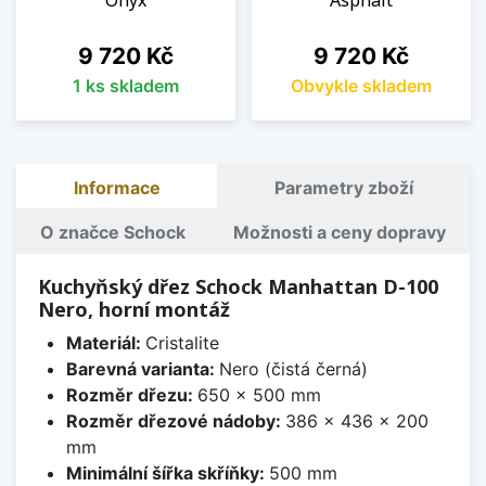
Onyx
Asphalt
Cena
Cena
9 720 Kč
9 720 Kč
1 ks skladem
Obvykle skladem
Informace
Parametry zboží
O značce Schock
Možnosti a ceny dopravy
Kuchyňský dřez Schock Manhattan D-100
Nero, horní montáž
Materiál:
Cristalite
Barevná varianta:
Nero (čistá černá)
Rozměr dřezu:
650 x 500 mm
Rozměr dřezové nádoby:
386 x 436 x 200
mm
Minimální šířka skříňky:
500 mm