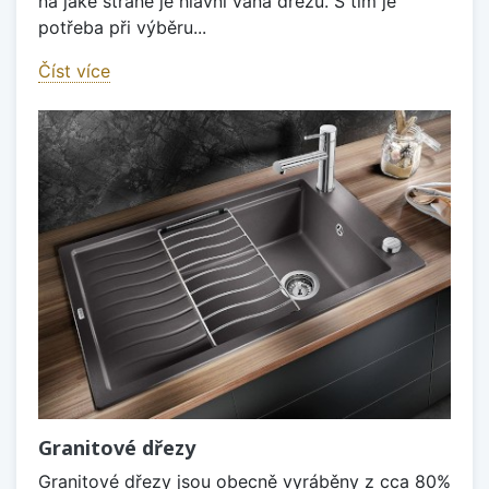
na jaké straně je hlavní vana dřezu. S tím je
potřeba při výběru...
Číst více
Granitové dřezy
Granitové dřezy jsou obecně vyráběny z cca 80%