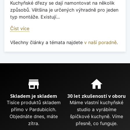
Kuchyňské dřezy se dají namontovat na několik
způsobů. Většina je určených výhradně pro jeden
typ montáže. Existují...
Číst více
Všechny články a témata najdete
v naší poradně
.
Proč nakupovat u nás?
store_mall_directory
home
Skladem je skladem
30 let zkušeností v oboru
Tisíce produktů skladem
Máme vlastní kuchyňské
přímo v Pardubicích.
studio a vyrábíme
Objednáte dnes, máte
špičkové kuchyně. Víme
zítra.
přesně, co funguje.