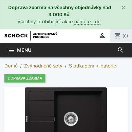
×
Doprava zdarma na všechny objednávky nad
3 000 Kč.
Všechny probíhající akce
najdete zde
.

shopping_cart
(0)
search

MENU
Domů
Zvýhodněné sety
S odkapem + baterie
DOPRAVA ZDARMA