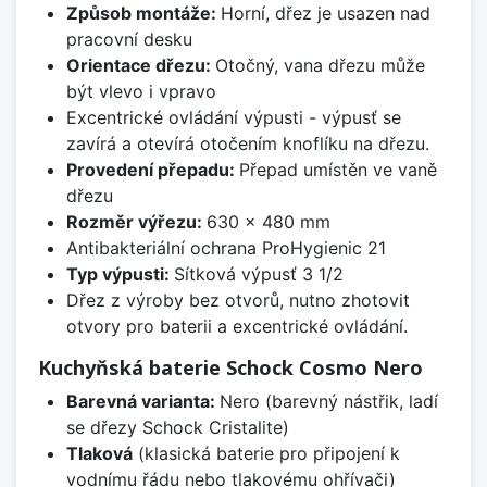
Způsob montáže:
Horní, dřez je usazen nad
pracovní desku
Orientace dřezu:
Otočný, vana dřezu může
být vlevo i vpravo
Excentrické ovládání výpusti - výpusť se
zavírá a otevírá otočením knoflíku na dřezu.
Provedení přepadu:
Přepad umístěn ve vaně
dřezu
Rozměr výřezu:
630 x 480 mm
Antibakteriální ochrana ProHygienic 21
Typ výpusti:
Sítková výpusť 3 1/2
Dřez z výroby bez otvorů, nutno zhotovit
otvory pro baterii a excentrické ovládání.
Kuchyňská baterie Schock Cosmo Nero
Barevná varianta:
Nero (barevný nástřik, ladí
se dřezy Schock Cristalite)
Tlaková
(klasická baterie pro připojení k
vodnímu řádu nebo tlakovému ohřívači)