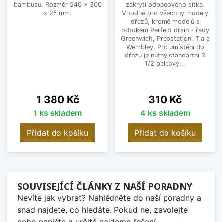
bambusu. Rozměr 540 x 300
zakrytí odpadového sítka.
x 25 mm.
Vhodné pro všechny modely
dřezů, kromě modelů s
odtokem Perfect drain - řady
Greenwich, Prepstation, Tia a
Wembley. Pro umístění do
dřezu je nutný standartní 3
1/2 palcový...
Cena
Cena
1 380 Kč
310 Kč
1 ks skladem
4 ks skladem
Přidat do košíku
Přidat do košíku
SOUVISEJÍCÍ ČLÁNKY Z NAŠÍ PORADNY
Nevíte jak vybrat? Nahlédněte do naší poradny a
snad najdete, co hledáte. Pokud ne, zavolejte
nebo napište a určitě najdeme řešení.