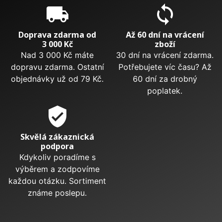
local_shipping
sync
Doprava zdarma od
Až 60 dní na vrácení
3 000 Kč
zboží
Nad 3 000 Kč máte
30 dní na vrácení zdarma.
dopravu zdarma. Ostatní
Potřebujete víc času? Až
objednávky už od 79 Kč.
60 dní za drobný
poplatek.
verified_user
Skvělá zákaznická
podpora
Kdykoliv poradíme s
výběrem a zodpovíme
každou otázku. Sortiment
známe poslepu.