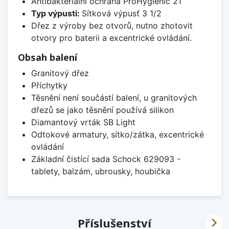
Antibakteriální ochrana ProHygienic 21
Typ výpusti:
Sítková výpusť 3 1/2
Dřez z výroby bez otvorů, nutno zhotovit
otvory pro baterii a excentrické ovládání.
Obsah balení
Granitový dřez
Příchytky
Těsnění není součástí balení, u granitových
dřezů se jako těsnění používá silikon
Diamantový vrták SB Light
Odtokové armatury, sítko/zátka, excentrické
ovládání
Základní čistící sada Schock 629093 -
tablety, balzám, ubrousky, houbička

Příslušenství