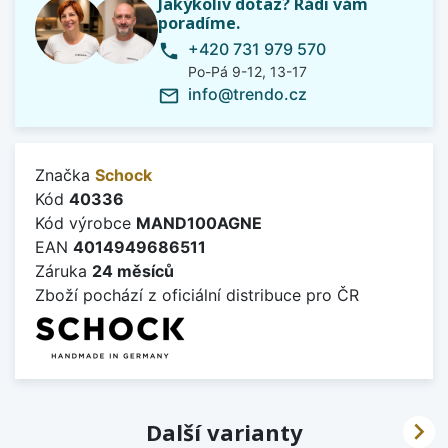
Jakýkoliv dotaz? Rádi vám
poradíme.
+420 731 979 570
phone
Po-Pá 9-12, 13-17
info@trendo.cz
mail_outline
Značka
Schock
Kód
40336
Kód výrobce
MAND100AGNE
EAN
4014949686511
Záruka
24 měsíců
Zboží pochází z oficiální distribuce pro ČR

Další varianty