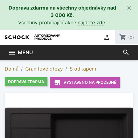
×
Doprava zdarma na všechny objednávky nad
3 000 Kč.
Všechny probíhající akce
najdete zde
.

shopping_cart
(0)
search

MENU
Domů
Granitové dřezy
S odkapem
store_mall_directory
DOPRAVA ZDARMA
VYSTAVENO NA PRODEJNĚ