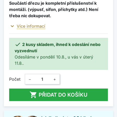
Součástí dřezu je kompletní příslušenství k
montáži. (výpusť, sifon, příchytky atd.) Není
třeba nic dokupovat.
expand_more
Více informací

2 kusy skladem, ihned k odeslání nebo
vyzvednutí
Odesíláme v pondělí 10.8., u vás v úterý
11.8..
Počet
−
+

PŘIDAT DO KOŠÍKU