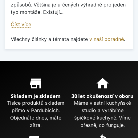
způsobů. Většina je určených výhradně pro jeden
typ montáže. Existují...
Číst více
Všechny články a témata najdete
v naší poradně
.
Proč nakupovat u nás?
store_mall_directory
home
Skladem je skladem
30 let zkušeností v oboru
Tisíce produktů skladem
Máme vlastní kuchyňské
přímo v Pardubicích.
studio a vyrábíme
Objednáte dnes, máte
špičkové kuchyně. Víme
zítra.
přesně, co funguje.