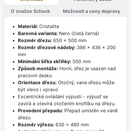
O značce Schock
Možnosti a ceny dopravy
Materiál:
Cristalite
Barevná varianta:
Nero (čistá černá)
Rozměr dřezu:
650 x 500 mm
Rozměr dřezové nádoby:
386 x 436 x 200
mm
Minimální šířka skříňky:
500 mm
Způsob montáže:
Horní, dřez je usazen nad
pracovní desku
Orientace dřezu:
Otočný, vana dřezu může
být vlevo i vpravo
Excentrické ovládání výpusti - výpusť se
zavírá a otevírá otočením knoflíku na dřezu.
Provedení přepadu:
Přepad umístěn ve vaně
dřezu
Rozměr výřezu:
630 x 480 mm