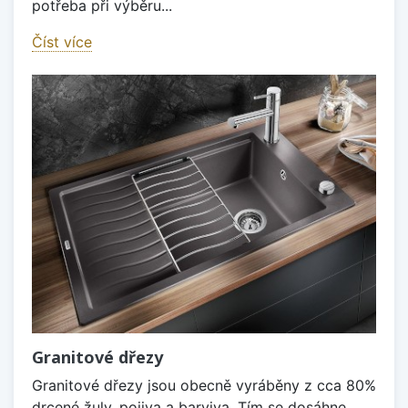
potřeba při výběru...
Číst více
Granitové dřezy
Granitové dřezy jsou obecně vyráběny z cca 80%
drcené žuly, pojiva a barviva. Tím se dosáhne