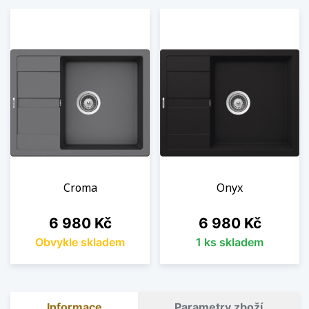
Croma
Onyx
Cena
Cena
6 980 Kč
6 980 Kč
Obvykle skladem
1 ks skladem
Informace
Parametry zboží