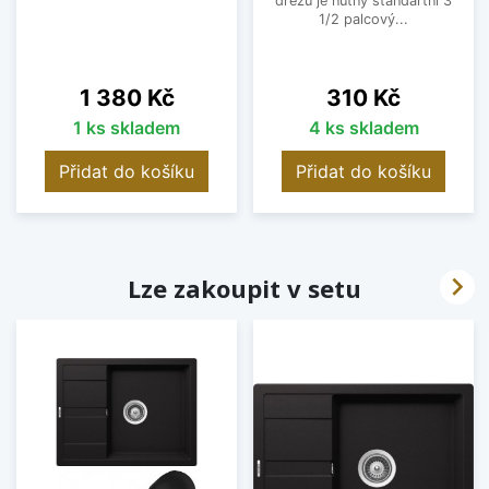
dřezu je nutný standartní 3
1/2 palcový...
Cena
Cena
1 380 Kč
310 Kč
1 ks skladem
4 ks skladem
Přidat do košíku
Přidat do košíku

Lze zakoupit v setu