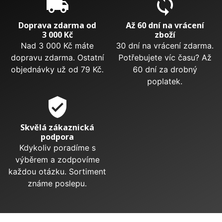
local_shipping
sync
Doprava zdarma od
Až 60 dní na vrácení
3 000 Kč
zboží
Nad 3 000 Kč máte
30 dní na vrácení zdarma.
dopravu zdarma. Ostatní
Potřebujete víc času? Až
objednávky už od 79 Kč.
60 dní za drobný
poplatek.
verified_user
Skvělá zákaznická
podpora
Kdykoliv poradíme s
výběrem a zodpovíme
každou otázku. Sortiment
známe poslepu.