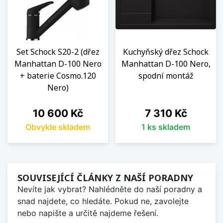
Set Schock S20-2 (dřez
Kuchyňský dřez Schock
Manhattan D-100 Nero
Manhattan D-100 Nero,
+ baterie Cosmo.120
spodní montáž
Nero)
Cena
Cena
10 600 Kč
7 310 Kč
Obvykle skladem
1 ks skladem
SOUVISEJÍCÍ ČLÁNKY Z NAŠÍ PORADNY
Nevíte jak vybrat? Nahlédněte do naší poradny a
snad najdete, co hledáte. Pokud ne, zavolejte
nebo napište a určitě najdeme řešení.