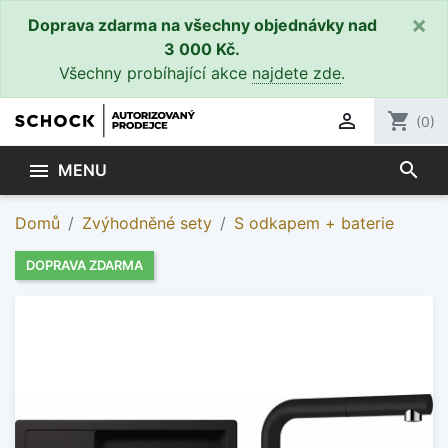
×
Doprava zdarma na všechny objednávky nad
3 000 Kč.
Všechny probíhající akce
najdete zde
.

shopping_cart
(0)
search

MENU
Domů
Zvýhodněné sety
S odkapem + baterie
DOPRAVA ZDARMA