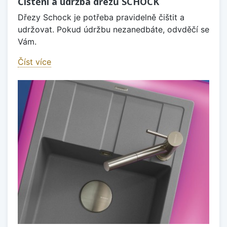
Čištění a údržba dřezů SCHOCK
Dřezy Schock je potřeba pravidelně čištit a
udržovat. Pokud údržbu nezanedbáte, odvděčí se
Vám.
Číst více