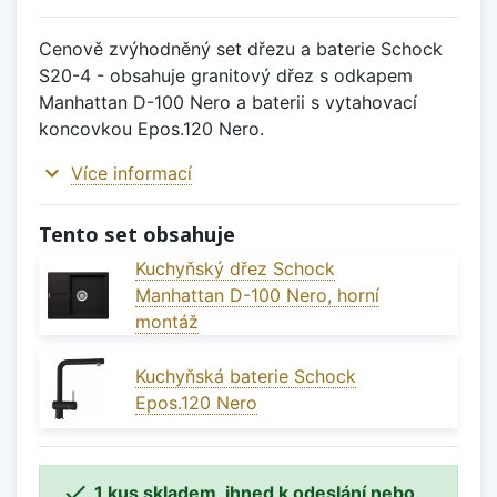
Cenově zvýhodněný set dřezu a baterie Schock
S20-4 - obsahuje granitový dřez s odkapem
Manhattan D-100 Nero a baterii s vytahovací
koncovkou Epos.120 Nero.
expand_more
Více informací
Tento set obsahuje
Kuchyňský dřez Schock
Manhattan D-100 Nero, horní
montáž
Kuchyňská baterie Schock
Epos.120 Nero

1 kus skladem, ihned k odeslání nebo