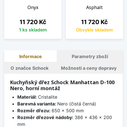
Onyx
Asphalt
Cena
Cena
11 720 Kč
11 720 Kč
1 ks skladem
Obvykle skladem
Informace
Parametry zboží
O značce Schock
Možnosti a ceny dopravy
Kuchyňský dřez Schock Manhattan D-100
Nero, horní montáž
Materiál:
Cristalite
Barevná varianta:
Nero (čistá černá)
Rozměr dřezu:
650 x 500 mm
Rozměr dřezové nádoby:
386 x 436 x 200
mm