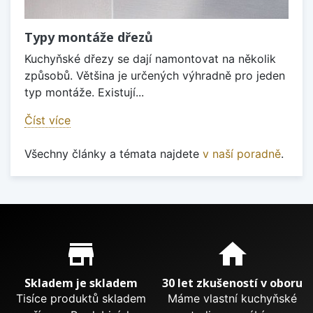
Typy montáže dřezů
Kuchyňské dřezy se dají namontovat na několik
způsobů. Většina je určených výhradně pro jeden
typ montáže. Existují...
Číst více
Všechny články a témata najdete
v naší poradně
.
Proč nakupovat u nás?
store_mall_directory
home
Skladem je skladem
30 let zkušeností v oboru
Tisíce produktů skladem
Máme vlastní kuchyňské