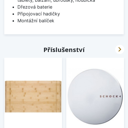
tablety, balzám, ubrousky, houbička
Dřezová baterie
Připojovací hadičky
Montážní balíček

Příslušenství