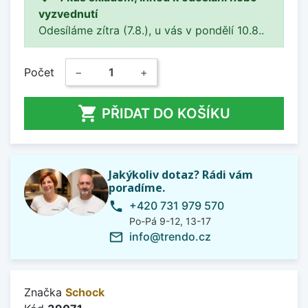
vyzvednutí
Odesíláme zítra (7.8.), u vás v pondělí 10.8..
Počet
−
+

PŘIDAT DO KOŠÍKU
Jakýkoliv dotaz? Rádi vám
poradíme.
+420 731 979 570
phone
Po-Pá 9-12, 13-17
info@trendo.cz
mail_outline
Značka
Schock