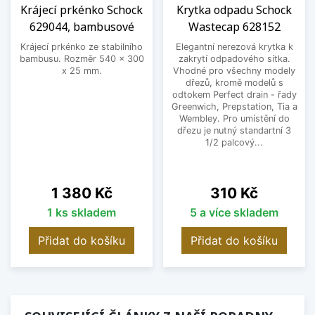
Krájecí prkénko Schock
Krytka odpadu Schock
629044, bambusové
Wastecap 628152
Krájecí prkénko ze stabilního
Elegantní nerezová krytka k
bambusu. Rozměr 540 x 300
zakrytí odpadového sítka.
x 25 mm.
Vhodné pro všechny modely
dřezů, kromě modelů s
odtokem Perfect drain - řady
Greenwich, Prepstation, Tia a
Wembley. Pro umístění do
dřezu je nutný standartní 3
1/2 palcový...
Cena
Cena
1 380 Kč
310 Kč
1 ks skladem
5 a více skladem
Přidat do košíku
Přidat do košíku