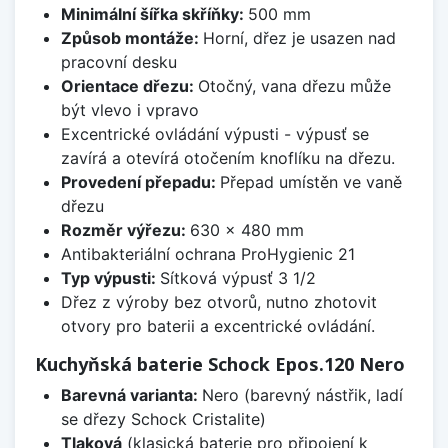
Minimální šířka skříňky:
500 mm
Způsob montáže:
Horní, dřez je usazen nad
pracovní desku
Orientace dřezu:
Otočný, vana dřezu může
být vlevo i vpravo
Excentrické ovládání výpusti - výpusť se
zavírá a otevírá otočením knoflíku na dřezu.
Provedení přepadu:
Přepad umístěn ve vaně
dřezu
Rozměr výřezu:
630 x 480 mm
Antibakteriální ochrana ProHygienic 21
Typ výpusti:
Sítková výpusť 3 1/2
Dřez z výroby bez otvorů, nutno zhotovit
otvory pro baterii a excentrické ovládání.
Kuchyňská baterie Schock Epos.120 Nero
Barevná varianta:
Nero (barevný nástřik, ladí
se dřezy Schock Cristalite)
Tlaková
(klasická baterie pro připojení k