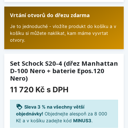
Vrtání otvorů do dřezu zdarma
Je to jednoduché - vložíte produkt do košíku a v
košíku si můžete naklikat, kam máme vyvrtat
otvory.
Set Schock S20-4 (dřez Manhattan
D-100 Nero + baterie Epos.120
Nero)
11 720 Kč
s DPH
loyalty
Sleva 3 % na všechny větší
objednávky!
Objednejte alespoň za 8 000
Kč a v košíku zadejte kód
MINUS3
.