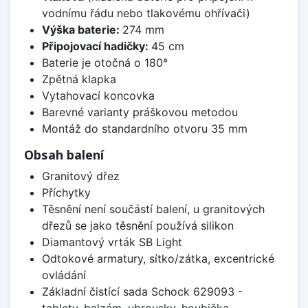
vodnímu řádu nebo tlakovému ohřívači)
Výška baterie:
274 mm
Připojovací hadičky:
45 cm
Baterie je otočná o 180°
Zpětná klapka
Vytahovací koncovka
Barevné varianty práškovou metodou
Montáž do standardního otvoru 35 mm
Obsah balení
Granitový dřez
Příchytky
Těsnění není součástí balení, u granitových
dřezů se jako těsnění používá silikon
Diamantový vrták SB Light
Odtokové armatury, sítko/zátka, excentrické
ovládání
Základní čistící sada Schock 629093 -