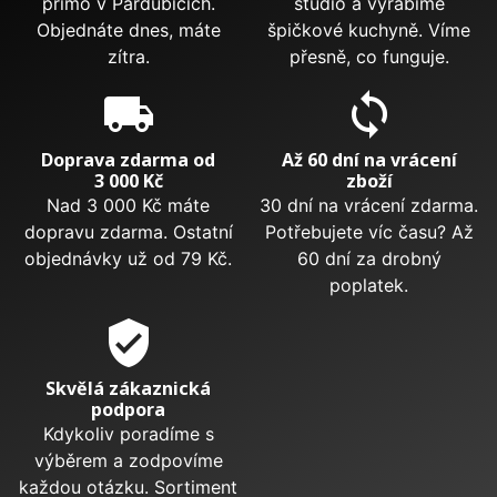
přímo v Pardubicích.
studio a vyrábíme
Objednáte dnes, máte
špičkové kuchyně. Víme
zítra.
přesně, co funguje.
local_shipping
sync
Doprava zdarma od
Až 60 dní na vrácení
3 000 Kč
zboží
Nad 3 000 Kč máte
30 dní na vrácení zdarma.
dopravu zdarma. Ostatní
Potřebujete víc času? Až
objednávky už od 79 Kč.
60 dní za drobný
poplatek.
verified_user
Skvělá zákaznická
podpora
Kdykoliv poradíme s
výběrem a zodpovíme
každou otázku. Sortiment