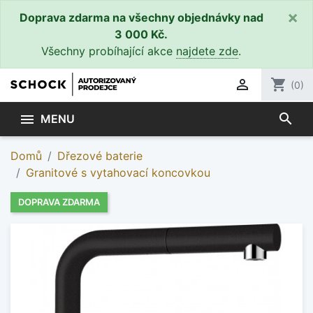
×
Doprava zdarma na všechny objednávky nad
3 000 Kč.
Všechny probíhající akce
najdete zde
.

shopping_cart
(0)
search

MENU
Domů
Dřezové baterie
Granitové s vytahovací koncovkou
DOPRAVA ZDARMA