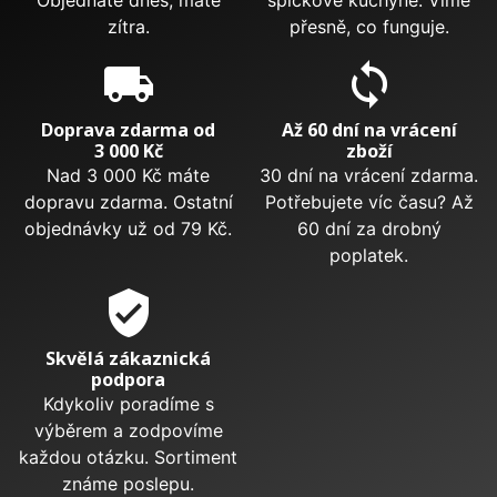
Objednáte dnes, máte
špičkové kuchyně. Víme
zítra.
přesně, co funguje.
local_shipping
sync
Doprava zdarma od
Až 60 dní na vrácení
3 000 Kč
zboží
Nad 3 000 Kč máte
30 dní na vrácení zdarma.
dopravu zdarma. Ostatní
Potřebujete víc času? Až
objednávky už od 79 Kč.
60 dní za drobný
poplatek.
verified_user
Skvělá zákaznická
podpora
Kdykoliv poradíme s
výběrem a zodpovíme
každou otázku. Sortiment
známe poslepu.