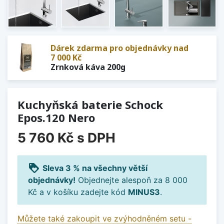
Dárek zdarma pro objednávky nad
7 000 Kč
Zrnková káva 200g
Kuchyňská baterie Schock
Epos.120 Nero
5 760 Kč
s DPH
loyalty
Sleva 3 % na všechny větší
objednávky!
Objednejte alespoň za 8 000
Kč a v košíku zadejte kód
MINUS3
.
Můžete také zakoupit ve zvýhodněném setu -