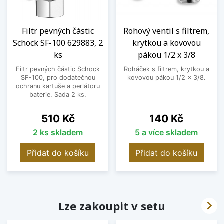
Filtr pevných částic
Rohový ventil s filtrem,
Schock SF-100 629883, 2
krytkou a kovovou
ks
pákou 1/2 x 3/8
Filtr pevných částic Schock
Roháček s filtrem, krytkou a
SF-100, pro dodatečnou
kovovou pákou 1/2 x 3/8.
ochranu kartuše a perlátoru
baterie. Sada 2 ks.
Cena
Cena
510 Kč
140 Kč
2 ks skladem
5 a více skladem
Přidat do košíku
Přidat do košíku

Lze zakoupit v setu