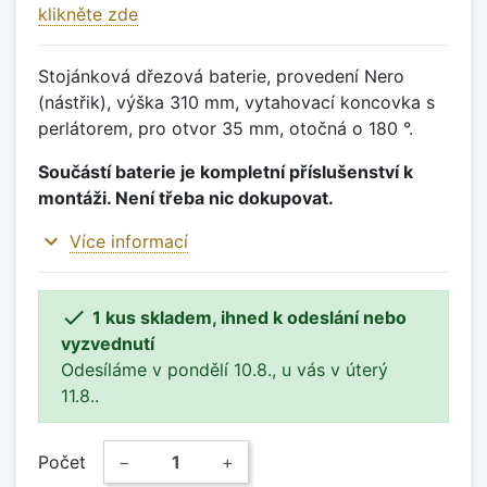
klikněte zde
Stojánková dřezová baterie, provedení Nero
(nástřik), výška 310 mm, vytahovací koncovka s
perlátorem, pro otvor 35 mm, otočná o 180 °.
Součástí baterie je kompletní příslušenství k
montáži. Není třeba nic dokupovat.
expand_more
Více informací

1 kus skladem, ihned k odeslání nebo
vyzvednutí
Odesíláme v pondělí 10.8., u vás v úterý
11.8..
Počet
−
+