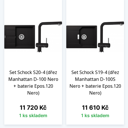
Set Schock S20-4 (dřez
Set Schock S19-4 (dřez
Manhattan D-100 Nero
Manhattan D-100S
+ baterie Epos.120
Nero + baterie Epos.120
Nero)
Nero)
Cena
Cena
11 720 Kč
11 610 Kč
1 ks skladem
1 ks skladem