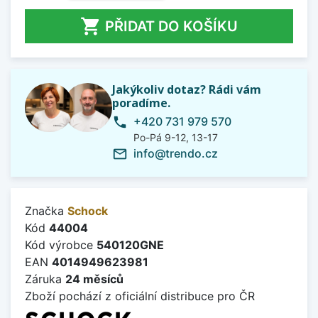

PŘIDAT DO KOŠÍKU
Jakýkoliv dotaz? Rádi vám
poradíme.
+420 731 979 570
phone
Po-Pá 9-12, 13-17
info@trendo.cz
mail_outline
Značka
Schock
Kód
44004
Kód výrobce
540120GNE
EAN
4014949623981
Záruka
24 měsíců
Zboží pochází z oficiální distribuce pro ČR