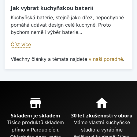
Jak vybrat kuchyňskou baterii
Kuchyňská baterie, stejně jako dřez, nepochybně
pomáhá udávat design celé kuchyně. Proto
bychom neměli výběr baterie...
Číst více
Všechny články a témata najdete
v naší poradně
.
Proč nakupovat u nás?
store_mall_directory
home
Skladem je skladem
30 let zkušeností v oboru
Tisíce produktů skladem
Máme vlastní kuchyňské
přímo v Pardubicích.
studio a vyrábíme