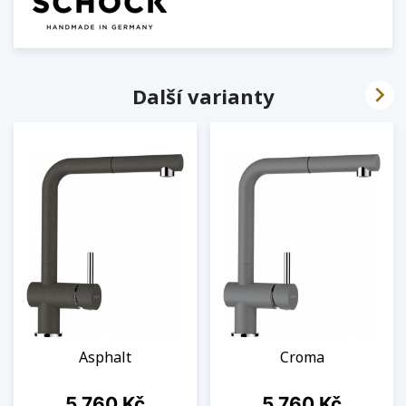

Další varianty
Asphalt
Croma
Cena
Cena
5 760 Kč
5 760 Kč