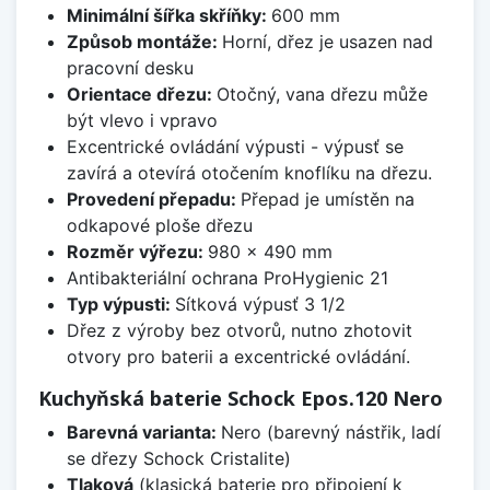
Minimální šířka skříňky:
600 mm
Způsob montáže:
Horní, dřez je usazen nad
pracovní desku
Orientace dřezu:
Otočný, vana dřezu může
být vlevo i vpravo
Excentrické ovládání výpusti - výpusť se
zavírá a otevírá otočením knoflíku na dřezu.
Provedení přepadu:
Přepad je umístěn na
odkapové ploše dřezu
Rozměr výřezu:
980 x 490 mm
Antibakteriální ochrana ProHygienic 21
Typ výpusti:
Sítková výpusť 3 1/2
Dřez z výroby bez otvorů, nutno zhotovit
otvory pro baterii a excentrické ovládání.
Kuchyňská baterie Schock Epos.120 Nero
Barevná varianta:
Nero (barevný nástřik, ladí
se dřezy Schock Cristalite)
Tlaková
(klasická baterie pro připojení k