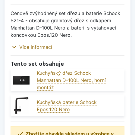
Cenově zvýhodněný set dřezu a baterie Schock
S21-4 - obsahuje granitový dřez s odkapem
Manhattan D-100L Nero a baterii s vytahovací
koncovkou Epos.120 Nero.
expand_more
Více informací
Tento set obsahuje
Kuchyňský dřez Schock
Manhattan D-100L Nero, horní
montáž
Kuchyňská baterie Schock
Epos.120 Nero

Zboží je obvykle skladem u výrobce v