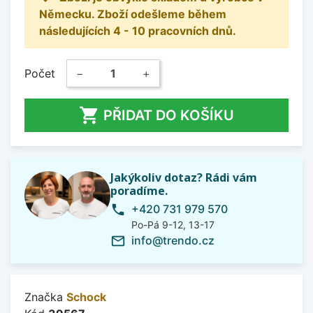
Německu. Zboží odešleme během
následujících 4 - 10 pracovních dnů.
Počet
−
+

PŘIDAT DO KOŠÍKU
Jakýkoliv dotaz? Rádi vám
poradíme.
+420 731 979 570
phone
Po-Pá 9-12, 13-17
info@trendo.cz
mail_outline
Značka
Schock