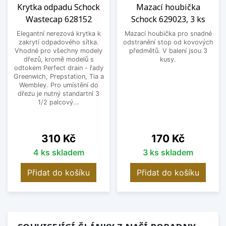
Krytka odpadu Schock
Mazací houbička
Wastecap 628152
Schock 629023, 3 ks
Elegantní nerezová krytka k
Mazací houbička pro snadné
zakrytí odpadového sítka.
odstranění stop od kovových
Vhodné pro všechny modely
předmětů. V balení jsou 3
dřezů, kromě modelů s
kusy.
odtokem Perfect drain - řady
Greenwich, Prepstation, Tia a
Wembley. Pro umístění do
dřezu je nutný standartní 3
1/2 palcový...
Cena
Cena
310 Kč
170 Kč
4 ks skladem
3 ks skladem
Přidat do košíku
Přidat do košíku