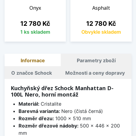
Onyx
Asphalt
Cena
Cena
12 780 Kč
12 780 Kč
1 ks skladem
Obvykle skladem
Informace
Parametry zboží
O značce Schock
Možnosti a ceny dopravy
Kuchyňský dřez Schock Manhattan D-
100L Nero, horní montáž
Materiál:
Cristalite
Barevná varianta:
Nero (čistá černá)
Rozměr dřezu:
1000 x 510 mm
Rozměr dřezové nádoby:
500 x 446 x 200
mm