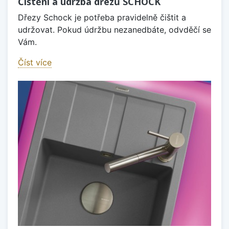
Čištění a údržba dřezů SCHOCK
Dřezy Schock je potřeba pravidelně čištit a
udržovat. Pokud údržbu nezanedbáte, odvděčí se
Vám.
Číst více