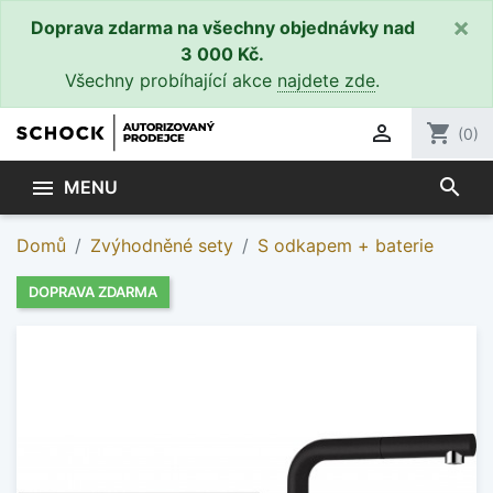
×
Doprava zdarma na všechny objednávky nad
3 000 Kč.
Všechny probíhající akce
najdete zde
.

shopping_cart
(0)
search

MENU
Domů
Zvýhodněné sety
S odkapem + baterie
DOPRAVA ZDARMA