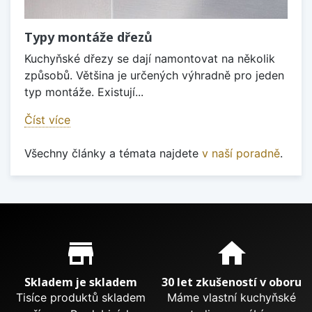
Typy montáže dřezů
Kuchyňské dřezy se dají namontovat na několik
způsobů. Většina je určených výhradně pro jeden
typ montáže. Existují...
Číst více
Všechny články a témata najdete
v naší poradně
.
Proč nakupovat u nás?
store_mall_directory
home
Skladem je skladem
30 let zkušeností v oboru
Tisíce produktů skladem
Máme vlastní kuchyňské