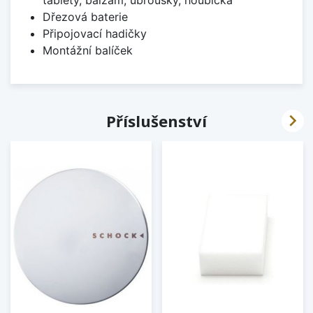
tablety, balzám, ubrousky, houbička
Dřezová baterie
Připojovací hadičky
Montážní balíček

Příslušenství