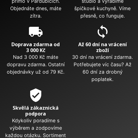
přímo v Pardubicích.
studio a vyrábíme
Objednáte dnes, máte
špičkové kuchyně. Víme
zítra.
přesně, co funguje.
local_shipping
sync
Doprava zdarma od
Až 60 dní na vrácení
3 000 Kč
zboží
Nad 3 000 Kč máte
30 dní na vrácení zdarma.
dopravu zdarma. Ostatní
Potřebujete víc času? Až
objednávky už od 79 Kč.
60 dní za drobný
poplatek.
verified_user
Skvělá zákaznická
podpora
Kdykoliv poradíme s
výběrem a zodpovíme
každou otázku. Sortiment