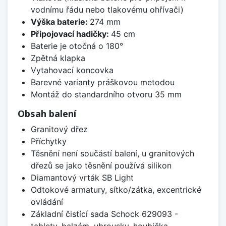
vodnímu řádu nebo tlakovému ohřívači)
Výška baterie:
274 mm
Připojovací hadičky:
45 cm
Baterie je otočná o 180°
Zpětná klapka
Vytahovací koncovka
Barevné varianty práškovou metodou
Montáž do standardního otvoru 35 mm
Obsah balení
Granitový dřez
Příchytky
Těsnění není součástí balení, u granitových
dřezů se jako těsnění používá silikon
Diamantový vrták SB Light
Odtokové armatury, sítko/zátka, excentrické
ovládání
Základní čistící sada Schock 629093 -