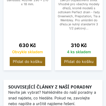
bambusu. Rozměr 290 x 210
zakrytí odpadového sítka.
x 18 mm.
Vhodné pro všechny modely
dřezů, kromě modelů s
odtokem Perfect drain - řady
Greenwich, Prepstation, Tia a
Wembley. Pro umístění do
dřezu je nutný standartní 3
1/2 palcový...
Cena
Cena
630 Kč
310 Kč
Obvykle skladem
4 ks skladem
Přidat do košíku
Přidat do košíku
SOUVISEJÍCÍ ČLÁNKY Z NAŠÍ PORADNY
Nevíte jak vybrat? Nahlédněte do naší poradny a
snad najdete, co hledáte. Pokud ne, zavolejte
nebo napište a určitě najdeme řešení.