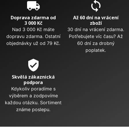
local_shipping
sync
Doprava zdarma od
Až 60 dní na vrácení
3 000 Kč
zboží
Nad 3 000 Kč máte
30 dní na vrácení zdarma.
dopravu zdarma. Ostatní
Potřebujete víc času? Až
objednávky už od 79 Kč.
60 dní za drobný
poplatek.
verified_user
Skvělá zákaznická
podpora
Kdykoliv poradíme s
výběrem a zodpovíme
každou otázku. Sortiment
známe poslepu.