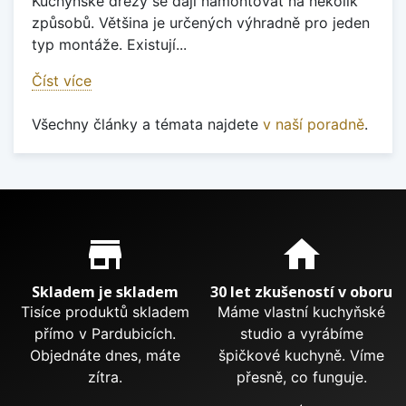
Kuchyňské dřezy se dají namontovat na několik
způsobů. Většina je určených výhradně pro jeden
typ montáže. Existují...
Číst více
Všechny články a témata najdete
v naší poradně
.
Proč nakupovat u nás?
store_mall_directory
home
Skladem je skladem
30 let zkušeností v oboru
Tisíce produktů skladem
Máme vlastní kuchyňské
přímo v Pardubicích.
studio a vyrábíme
Objednáte dnes, máte
špičkové kuchyně. Víme
zítra.
přesně, co funguje.