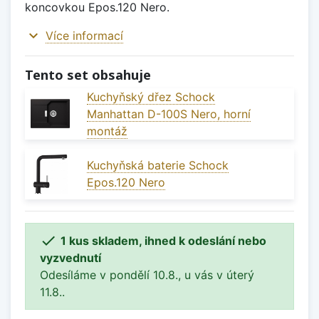
koncovkou Epos.120 Nero.
expand_more
Více informací
Tento set obsahuje
Kuchyňský dřez Schock
Manhattan D-100S Nero, horní
montáž
Kuchyňská baterie Schock
Epos.120 Nero

1 kus skladem, ihned k odeslání nebo
vyzvednutí
Odesíláme v pondělí 10.8., u vás v úterý
11.8..