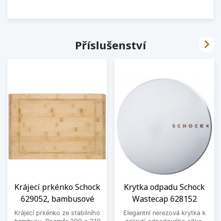

Příslušenství
Krájecí prkénko Schock
Krytka odpadu Schock
629052, bambusové
Wastecap 628152
Krájecí prkénko ze stabilního
Elegantní nerezová krytka k