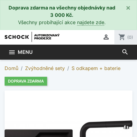
×
Doprava zdarma na všechny objednávky nad
3 000 Kč.
Všechny probíhající akce
najdete zde
.

shopping_cart
(0)
search

MENU
Domů
Zvýhodněné sety
S odkapem + baterie
DOPRAVA ZDARMA