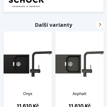

Další varianty
Onyx
Asphalt
Cena
Cena
11 610 Kč
11 610 Kč