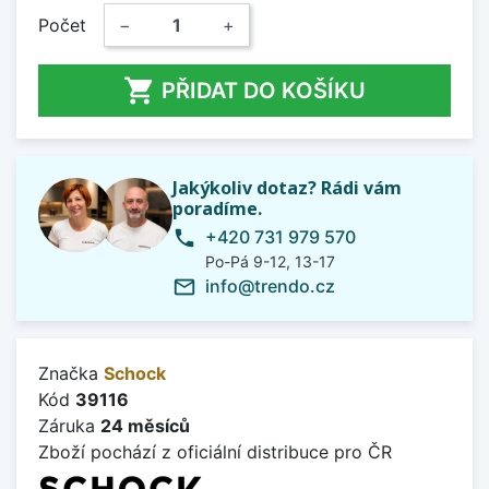
Počet
−
+

PŘIDAT DO KOŠÍKU
Jakýkoliv dotaz? Rádi vám
poradíme.
+420 731 979 570
phone
Po-Pá 9-12, 13-17
info@trendo.cz
mail_outline
Značka
Schock
Kód
39116
Záruka
24 měsíců
Zboží pochází z oficiální distribuce pro ČR