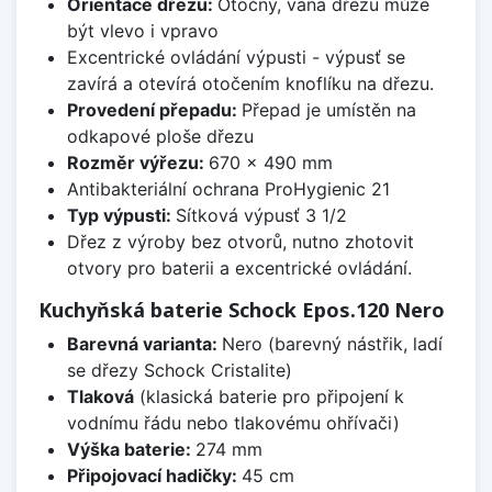
Orientace dřezu:
Otočný, vana dřezu může
být vlevo i vpravo
Excentrické ovládání výpusti - výpusť se
zavírá a otevírá otočením knoflíku na dřezu.
Provedení přepadu:
Přepad je umístěn na
odkapové ploše dřezu
Rozměr výřezu:
670 x 490 mm
Antibakteriální ochrana ProHygienic 21
Typ výpusti:
Sítková výpusť 3 1/2
Dřez z výroby bez otvorů, nutno zhotovit
otvory pro baterii a excentrické ovládání.
Kuchyňská baterie Schock Epos.120 Nero
Barevná varianta:
Nero (barevný nástřik, ladí
se dřezy Schock Cristalite)
Tlaková
(klasická baterie pro připojení k
vodnímu řádu nebo tlakovému ohřívači)
Výška baterie:
274 mm
Připojovací hadičky:
45 cm