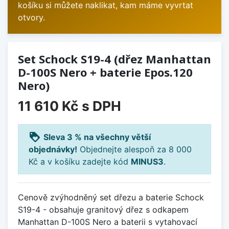
košíku si můžete naklikat, kam máme vyvrtat
otvory.
Set Schock S19-4 (dřez Manhattan
D-100S Nero + baterie Epos.120
Nero)
11 610 Kč
s DPH
loyalty
Sleva 3 % na všechny větší
objednávky!
Objednejte alespoň za 8 000
Kč a v košíku zadejte kód
MINUS3
.
Cenově zvýhodněný set dřezu a baterie Schock
S19-4 - obsahuje granitový dřez s odkapem
Manhattan D-100S Nero a baterii s vytahovací