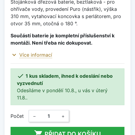
Stojánková dřezová baterie, beztlaková - pro
ohřívače vody, provedení Puro (nástřik), výška
310 mm, vytahovací koncovka s perlátorem, pro
otvor 35 mm, otočná o 180 °.
Součástí baterie je kompletní příslušenství k
montáži. Není třeba nic dokupovat.
expand_more
Více informací

1 kus skladem, ihned k odeslání nebo
vyzvednutí
Odesíláme v pondělí 10.8., u vás v úterý
11.8..
Počet
−
+

PŘIDAT DO KOŠÍKU