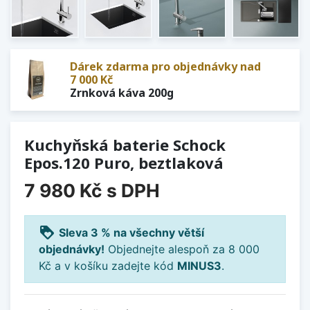
Dárek zdarma pro objednávky nad
7 000 Kč
Zrnková káva 200g
Kuchyňská baterie Schock
Epos.120 Puro, beztlaková
7 980 Kč
s DPH
loyalty
Sleva 3 % na všechny větší
objednávky!
Objednejte alespoň za 8 000
Kč a v košíku zadejte kód
MINUS3
.