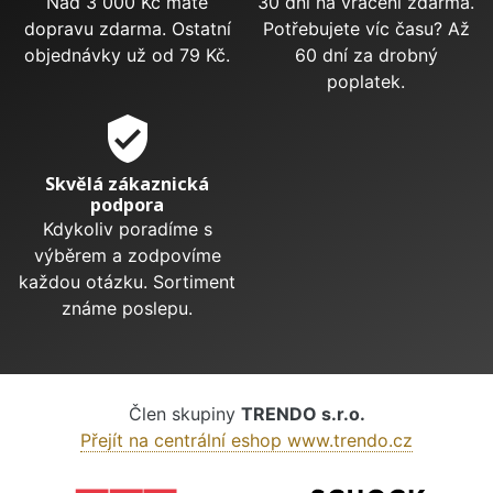
Nad 3 000 Kč máte
30 dní na vrácení zdarma.
dopravu zdarma. Ostatní
Potřebujete víc času? Až
objednávky už od 79 Kč.
60 dní za drobný
poplatek.
verified_user
Skvělá zákaznická
podpora
Kdykoliv poradíme s
výběrem a zodpovíme
každou otázku. Sortiment
známe poslepu.
Člen skupiny
TRENDO s.r.o.
Přejít na centrální eshop www.trendo.cz