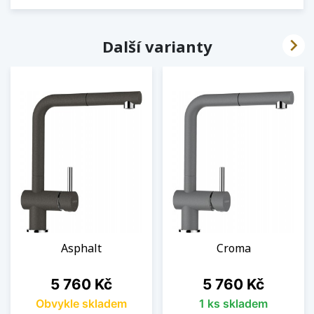

Další varianty
Asphalt
Croma
Cena
Cena
5 760 Kč
5 760 Kč
Obvykle skladem
1 ks skladem