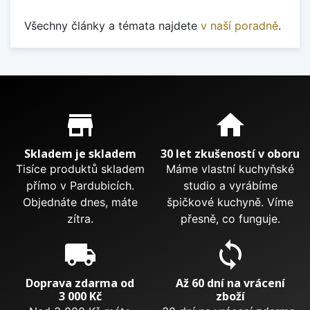
Všechny články a témata najdete
v naší poradně
.
Proč nakupovat u nás?
store_mall_directory
home
Skladem je skladem
30 let zkušeností v oboru
Tisíce produktů skladem
Máme vlastní kuchyňské
přímo v Pardubicích.
studio a vyrábíme
Objednáte dnes, máte
špičkové kuchyně. Víme
zítra.
přesně, co funguje.
local_shipping
sync
Doprava zdarma od
Až 60 dní na vrácení
3 000 Kč
zboží