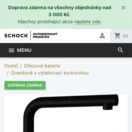
×
Doprava zdarma na všechny objednávky nad
3 000 Kč.
Všechny probíhající akce
najdete zde
.

shopping_cart
(0)
search

MENU
Domů
Dřezové baterie
Granitové s vytahovací koncovkou
DOPRAVA ZDARMA