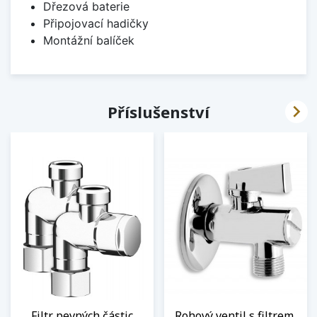
Dřezová baterie
Připojovací hadičky
Montážní balíček

Příslušenství
Filtr pevných částic
Rohový ventil s filtrem,