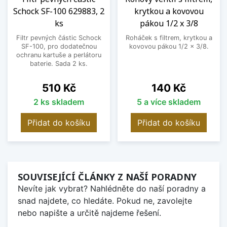
Schock SF-100 629883, 2
krytkou a kovovou
ks
pákou 1/2 x 3/8
Filtr pevných částic Schock
Roháček s filtrem, krytkou a
SF-100, pro dodatečnou
kovovou pákou 1/2 x 3/8.
ochranu kartuše a perlátoru
baterie. Sada 2 ks.
Cena
Cena
510 Kč
140 Kč
2 ks skladem
5 a více skladem
Přidat do košíku
Přidat do košíku
SOUVISEJÍCÍ ČLÁNKY Z NAŠÍ PORADNY
Nevíte jak vybrat? Nahlédněte do naší poradny a
snad najdete, co hledáte. Pokud ne, zavolejte
nebo napište a určitě najdeme řešení.