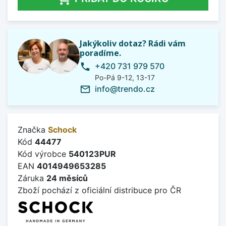
Jakýkoliv dotaz? Rádi vám
poradíme.
+420 731 979 570
phone
Po-Pá 9-12, 13-17
info@trendo.cz
mail_outline
Značka
Schock
Kód
44477
Kód výrobce
540123PUR
EAN
4014949653285
Záruka
24 měsíců
Zboží pochází z oficiální distribuce pro ČR