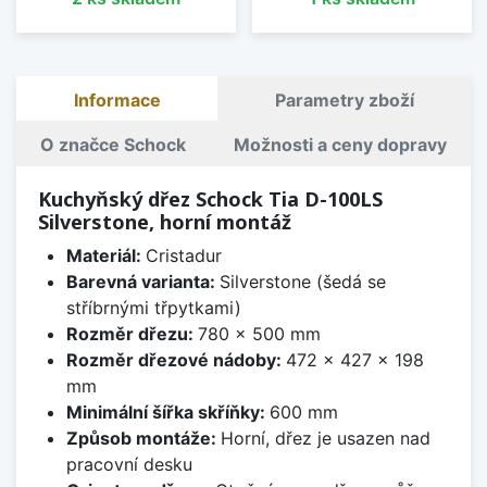
Informace
Parametry zboží
O značce Schock
Možnosti a ceny dopravy
Kuchyňský dřez Schock Tia D-100LS
Silverstone, horní montáž
Materiál:
Cristadur
Barevná varianta:
Silverstone (šedá se
stříbrnými třpytkami)
Rozměr dřezu:
780 x 500 mm
Rozměr dřezové nádoby:
472 x 427 x 198
mm
Minimální šířka skříňky:
600 mm
Způsob montáže:
Horní, dřez je usazen nad
pracovní desku