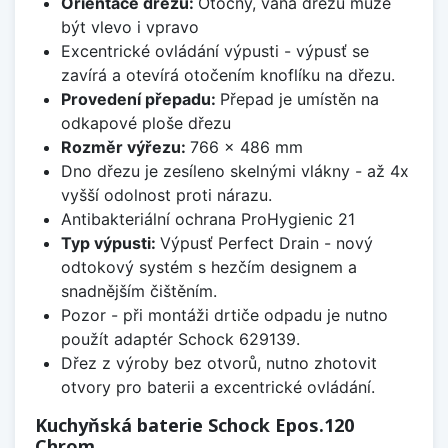
Orientace dřezu:
Otočný, vana dřezu může
být vlevo i vpravo
Excentrické ovládání výpusti - výpusť se
zavírá a otevírá otočením knoflíku na dřezu.
Provedení přepadu:
Přepad je umístěn na
odkapové ploše dřezu
Rozměr výřezu:
766 x 486 mm
Dno dřezu je zesíleno skelnými vlákny - až 4x
vyšší odolnost proti nárazu.
Antibakteriální ochrana ProHygienic 21
Typ výpusti:
Výpusť Perfect Drain - nový
odtokový systém s hezčím designem a
snadnějším čištěním.
Pozor - při montáži drtiče odpadu je nutno
použít adaptér Schock 629139.
Dřez z výroby bez otvorů, nutno zhotovit
otvory pro baterii a excentrické ovládání.
Kuchyňská baterie Schock Epos.120
Chrom