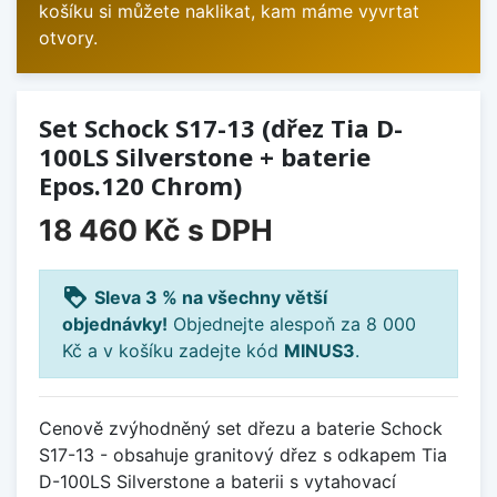
košíku si můžete naklikat, kam máme vyvrtat
otvory.
Set Schock S17-13 (dřez Tia D-
100LS Silverstone + baterie
Epos.120 Chrom)
18 460 Kč
s DPH
loyalty
Sleva 3 % na všechny větší
objednávky!
Objednejte alespoň za 8 000
Kč a v košíku zadejte kód
MINUS3
.
Cenově zvýhodněný set dřezu a baterie Schock
S17-13 - obsahuje granitový dřez s odkapem Tia
D-100LS Silverstone a baterii s vytahovací