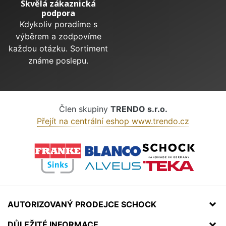
Skvělá zákaznická
podpora
Kdykoliv poradíme s
výběrem a zodpovíme
každou otázku. Sortiment
známe poslepu.
Člen skupiny
TRENDO s.r.o.
Přejít na centrální eshop www.trendo.cz
AUTORIZOVANÝ PRODEJCE SCHOCK
DŮLEŽITÉ INFORMACE