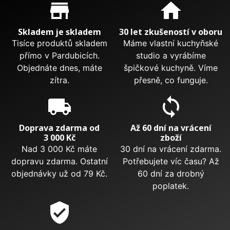
Proč nakupovat u nás?
store_mall_directory
home
Skladem je skladem
30 let zkušeností v oboru
Tisíce produktů skladem
Máme vlastní kuchyňské
přímo v Pardubicích.
studio a vyrábíme
Objednáte dnes, máte
špičkové kuchyně. Víme
zítra.
přesně, co funguje.
local_shipping
sync
Doprava zdarma od
Až 60 dní na vrácení
3 000 Kč
zboží
Nad 3 000 Kč máte
30 dní na vrácení zdarma.
dopravu zdarma. Ostatní
Potřebujete víc času? Až
objednávky už od 79 Kč.
60 dní za drobný
poplatek.
verified_user