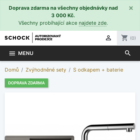
×
Doprava zdarma na všechny objednávky nad
3 000 Kč.
Všechny probíhající akce
najdete zde
.

shopping_cart
(0)
search

MENU
Domů
Zvýhodněné sety
S odkapem + baterie
DOPRAVA ZDARMA