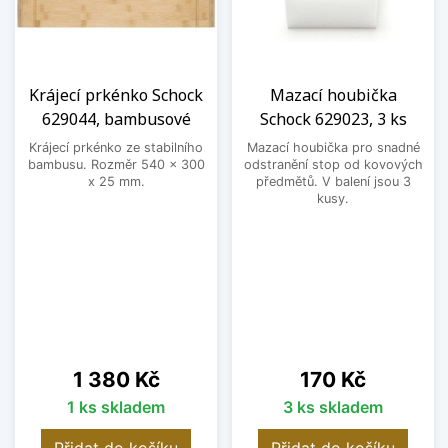
Krájecí prkénko Schock
Mazací houbička
629044, bambusové
Schock 629023, 3 ks
Krájecí prkénko ze stabilního
Mazací houbička pro snadné
bambusu. Rozměr 540 x 300
odstranění stop od kovových
x 25 mm.
předmětů. V balení jsou 3
kusy.
Cena
Cena
1 380 Kč
170 Kč
1 ks skladem
3 ks skladem
Přidat do košíku
Přidat do košíku