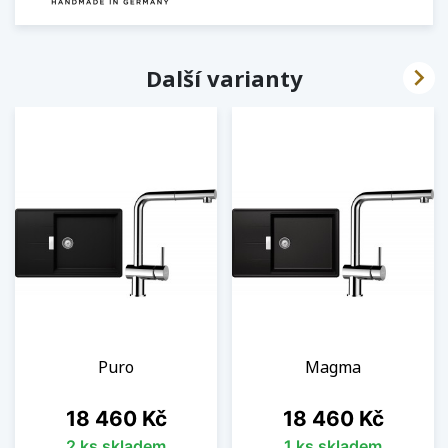

Další varianty
Puro
Magma
Cena
Cena
18 460 Kč
18 460 Kč
2 ks skladem
1 ks skladem