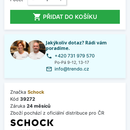

PŘIDAT DO KOŠÍKU
Jakýkoliv dotaz? Rádi vám
poradíme.
+420 731 979 570
phone
Po-Pá 9-12, 13-17
info@trendo.cz
mail_outline
Značka
Schock
Kód
39272
Záruka
24 měsíců
Zboží pochází z oficiální distribuce pro ČR