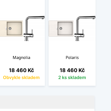
Magnolia
Polaris
Cena
Cena
18 460 Kč
18 460 Kč
Obvykle skladem
2 ks skladem
Ob