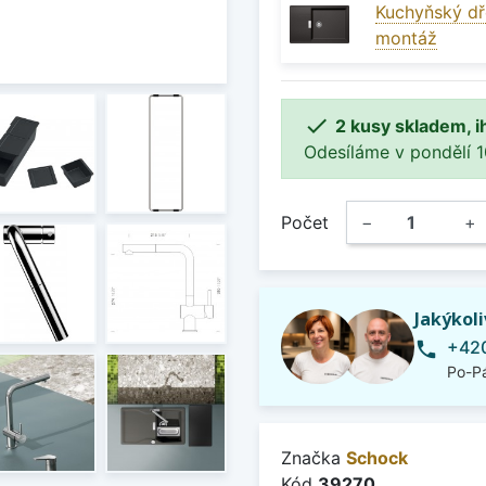
Kuchyňský dř
montáž

2 kusy skladem, i
Odesíláme v pondělí 10.
Počet
−
+
Jakýkol
+420
phone
Po-Pá
Značka
Schock
Kód
39270