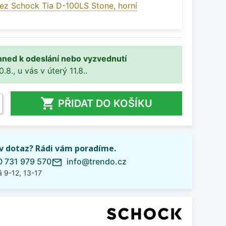
ez Schock Tia D-100LS Stone, horní
hned k odeslání nebo vyzvednutí
8., u vás v úterý 11.8..

PŘIDAT DO KOŠÍKU
iv dotaz? Rádi vám poradíme.
 731 979 570
info@trendo.cz
mail_outline
 9-12, 13-17