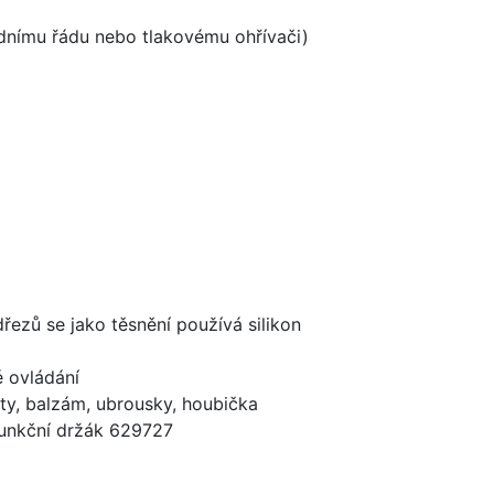
odnímu řádu nebo tlakovému ohřívači)
dřezů se jako těsnění používá silikon
é ovládání
ty, balzám, ubrousky, houbička
funkční držák 629727