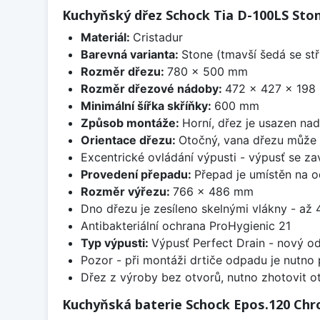
Kuchyňský dřez Schock Tia D-100LS Sto
Materiál:
Cristadur
Barevná varianta:
Stone (tmavší šedá se stř
Rozměr dřezu:
780 x 500 mm
Rozměr dřezové nádoby:
472 x 427 x 198
Minimální šířka skříňky:
600 mm
Způsob montáže:
Horní, dřez je usazen na
Orientace dřezu:
Otočný, vana dřezu může 
Excentrické ovládání výpusti - výpusť se zav
Provedení přepadu:
Přepad je umístěn na 
Rozměr výřezu:
766 x 486 mm
Dno dřezu je zesíleno skelnými vlákny - až 4
Antibakteriální ochrana ProHygienic 21
Typ výpusti:
Výpusť Perfect Drain - nový o
Pozor - při montáži drtiče odpadu je nutno
Dřez z výroby bez otvorů, nutno zhotovit ot
Kuchyňská baterie Schock Epos.120 Ch