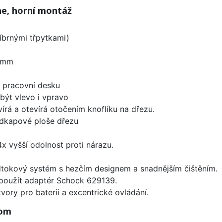
ne, horní montáž
íbrnými třpytkami)
 mm
d pracovní desku
být vlevo i vpravo
írá a otevírá otočením knoflíku na dřezu.
odkapové ploše dřezu
x vyšší odolnost proti nárazu.
dtokový systém s hezčím designem a snadnějším čištěním.
 použít adaptér Schock 629139.
vory pro baterii a excentrické ovládání.
rom