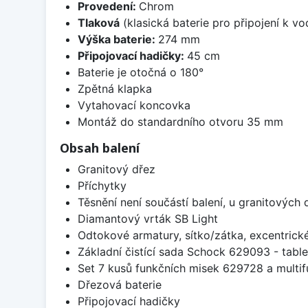
Provedení:
Chrom
Tlaková
(klasická baterie pro připojení k v
Výška baterie:
274 mm
Připojovací hadičky:
45 cm
Baterie je otočná o 180°
Zpětná klapka
Vytahovací koncovka
Montáž do standardního otvoru 35 mm
Obsah balení
Granitový dřez
Příchytky
Těsnění není součástí balení, u granitových 
Diamantový vrták SB Light
Odtokové armatury, sítko/zátka, excentrick
Základní čistící sada Schock 629093 - table
Set 7 kusů funkčních misek 629728 a multi
Dřezová baterie
Připojovací hadičky