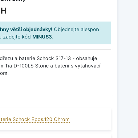
PH
hny větší objednávky!
Objednejte alespoň
ku zadejte kód
MINUS3
.
řezu a baterie Schock S17-13 - obsahuje
m Tia D-100LS Stone a baterii s vytahovací
rom.
terie Schock Epos.120 Chrom