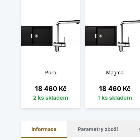
Puro
Magma
Cena
Cena
18 460 Kč
18 460 Kč
2 ks skladem
1 ks skladem
Informace
Parametry zboží