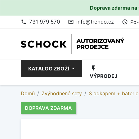
Doprava zdarma na 
731 979 570
info@trendo.cz
Po-
phone
mail_outline
access_time
flash_on
KATALOG ZBOŽÍ
VÝPRODEJ
Domů
Zvýhodněné sety
S odkapem + baterie
DOPRAVA ZDARMA