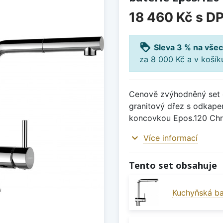
18 460 Kč
s D
loyalty
Sleva 3 % na všec
za 8 000 Kč a v koší
Cenově zvýhodněný set d
granitový dřez s odkape
koncovkou Epos.120 Ch
expand_more
Více informací
Tento set obsahuje
Kuchyňská ba