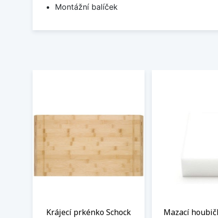
Montážní balíček
Krájecí prkénko Schock
Mazací houbič