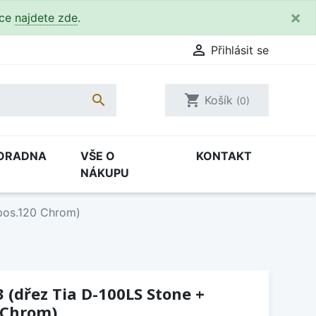
×
kce
najdete zde
.

Přihlásit se

shopping_cart
Košík
(0)
ORADNA
VŠE O
KONTAKT
NÁKUPU
Epos.120 Chrom)
3 (dřez Tia D-100LS Stone +
 Chrom)