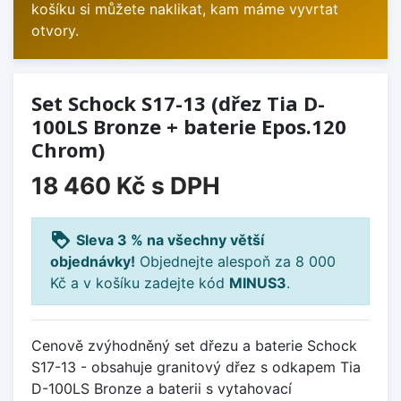
košíku si můžete naklikat, kam máme vyvrtat
otvory.
Set Schock S17-13 (dřez Tia D-
100LS Bronze + baterie Epos.120
Chrom)
18 460 Kč
s DPH
loyalty
Sleva 3 % na všechny větší
objednávky!
Objednejte alespoň za 8 000
Kč a v košíku zadejte kód
MINUS3
.
Cenově zvýhodněný set dřezu a baterie Schock
S17-13 - obsahuje granitový dřez s odkapem Tia
D-100LS Bronze a baterii s vytahovací