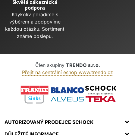
Skvělá zákaznická
podpora
Kdykoliv poradíme s
výběrem a zodpovíme
každou otázku. Sortiment
známe poslepu.
Člen skupiny
TRENDO s.r.o.
Přejít na centrální eshop www.trendo.cz
AUTORIZOVANÝ PRODEJCE SCHOCK
DŮLEŽITÉ INFORMACE