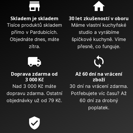
Proč nakupovat u nás?
store_mall_directory
home
Skladem je skladem
30 let zkušeností v oboru
Tisíce produktů skladem
Máme vlastní kuchyňské
přímo v Pardubicích.
studio a vyrábíme
Objednáte dnes, máte
špičkové kuchyně. Víme
zítra.
přesně, co funguje.
local_shipping
sync
Doprava zdarma od
Až 60 dní na vrácení
3 000 Kč
zboží
Nad 3 000 Kč máte
30 dní na vrácení zdarma.
dopravu zdarma. Ostatní
Potřebujete víc času? Až
objednávky už od 79 Kč.
60 dní za drobný
poplatek.
verified_user