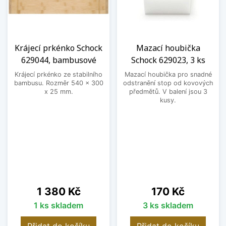
Krájecí prkénko Schock
Mazací houbička
629044, bambusové
Schock 629023, 3 ks
Krájecí prkénko ze stabilního
Mazací houbička pro snadné
bambusu. Rozměr 540 x 300
odstranění stop od kovových
x 25 mm.
předmětů. V balení jsou 3
kusy.
Cena
Cena
1 380 Kč
170 Kč
1 ks skladem
3 ks skladem
Přidat do košíku
Přidat do košíku