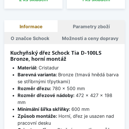
Informace
Parametry zboží
O značce Schock
Možnosti a ceny dopravy
Kuchyňský dřez Schock Tia D-100LS
Bronze, horní montáž
Materiál:
Cristadur
Barevná varianta:
Bronze (tmavá hnědá barva
se stříbrnými třpytkami)
Rozměr dřezu:
780 x 500 mm
Rozměr dřezové nádoby:
472 x 427 x 198
mm
Minimální šířka skříňky:
600 mm
Způsob montáže:
Horní, dřez je usazen nad
pracovní desku