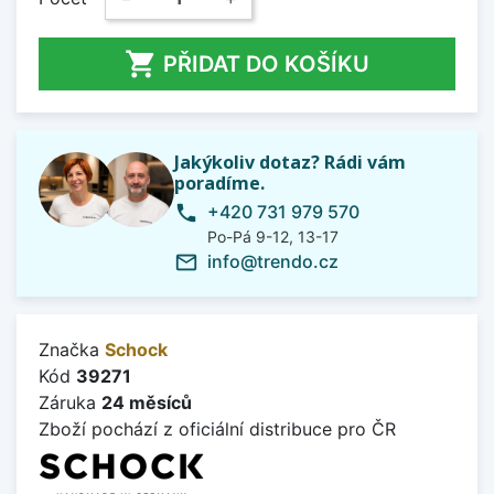

PŘIDAT DO KOŠÍKU
Jakýkoliv dotaz? Rádi vám
poradíme.
+420 731 979 570
phone
Po-Pá 9-12, 13-17
info@trendo.cz
mail_outline
Značka
Schock
Kód
39271
Záruka
24 měsíců
Zboží pochází z oficiální distribuce pro ČR