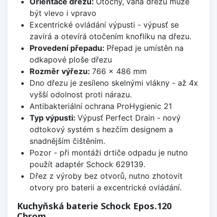
Orientace dřezu:
Otočný, vana dřezu může
být vlevo i vpravo
Excentrické ovládání výpusti - výpusť se
zavírá a otevírá otočením knoflíku na dřezu.
Provedení přepadu:
Přepad je umístěn na
odkapové ploše dřezu
Rozměr výřezu:
766 x 486 mm
Dno dřezu je zesíleno skelnými vlákny - až 4x
vyšší odolnost proti nárazu.
Antibakteriální ochrana ProHygienic 21
Typ výpusti:
Výpusť Perfect Drain - nový
odtokový systém s hezčím designem a
snadnějším čištěním.
Pozor - při montáži drtiče odpadu je nutno
použít adaptér Schock 629139.
Dřez z výroby bez otvorů, nutno zhotovit
otvory pro baterii a excentrické ovládání.
Kuchyňská baterie Schock Epos.120
Chrom