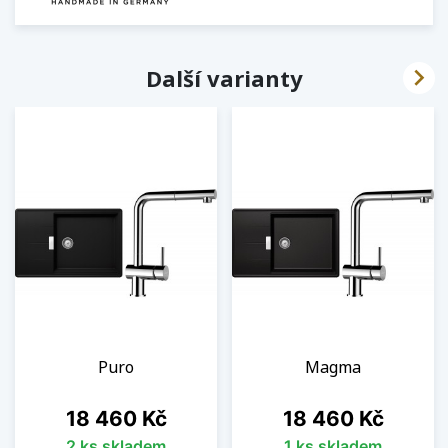

Další varianty
Puro
Magma
Cena
Cena
18 460 Kč
18 460 Kč
2 ks skladem
1 ks skladem