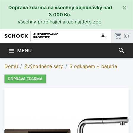
×
Doprava zdarma na všechny objednávky nad
3 000 Kč.
Všechny probíhající akce
najdete zde
.

shopping_cart
(0)
search

MENU
Domů
Zvýhodněné sety
S odkapem + baterie
DOPRAVA ZDARMA