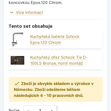
koncovkou Epos.120 Chrom.
expand_more
Více informací
Tento set obsahuje
Kuchyňská baterie Schock
Epos.120 Chrom
Kuchyňský dřez Schock Tia D-
100LS Bronze, horní montáž

Zboží je obvykle skladem u výrobce v
Německu. Zboží odešleme během
následujících 4 - 10 pracovních dnů.
Počet
−
+