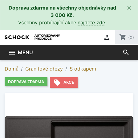
×
Doprava zdarma na všechny objednávky nad
3 000 Kč.
Všechny probíhající akce
najdete zde
.

shopping_cart
(0)
search

MENU
Domů
Granitové dřezy
S odkapem
local_offer
DOPRAVA ZDARMA
AKCE