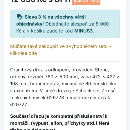
SLEVA 10%
loyalty
Sleva 3 % na všechny větší
objednávky!
Objednejte alespoň za 8 000
Kč a v košíku zadejte kód
MINUS3
.
Můžete také zakoupit ve zvýhodněném setu -
klikněte zde
Granitový dřez s odkapem, provedení Stone,
otočný, rozměr 780 x 500 mm, vana 472 x 427 x
198 mm, horní montáž, minimálně 60 cm skříňka,
s excentrem. V ceně dřezu je Schock set 7 kusů
funkčních misek 629728 a multifunkční držák
629727.
Součástí dřezu je kompletní příslušenství k
montáži. (výpusť, sifon, příchytky atd.) Není
třeba nic dokupovat.