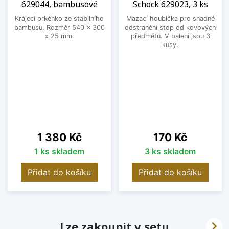
629044, bambusové
Schock 629023, 3 ks
Krájecí prkénko ze stabilního
Mazací houbička pro snadné
bambusu. Rozměr 540 x 300
odstranění stop od kovových
x 25 mm.
předmětů. V balení jsou 3
kusy.
Cena
Cena
1 380 Kč
170 Kč
1 ks skladem
3 ks skladem
Přidat do košíku
Přidat do košíku

Lze zakoupit v setu