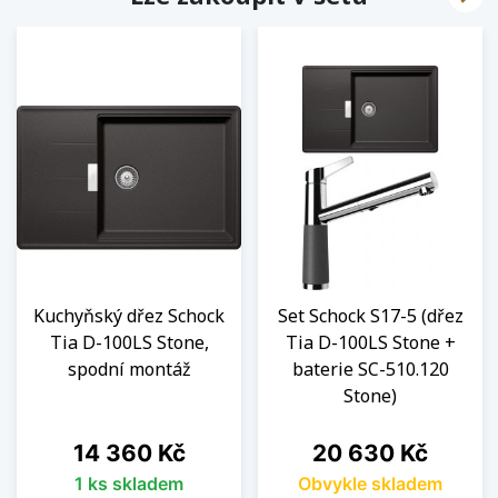
Kuchyňský dřez Schock
Set Schock S17-5 (dřez
Tia D-100LS Stone,
Tia D-100LS Stone +
spodní montáž
baterie SC-510.120
Stone)
Cena
Cena
14 360 Kč
20 630 Kč
1 ks skladem
Obvykle skladem