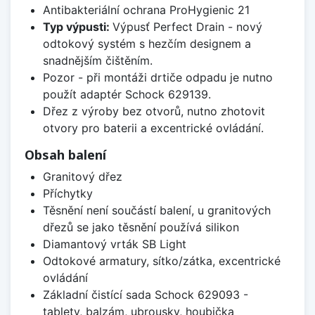
Antibakteriální ochrana ProHygienic 21
Typ výpusti:
Výpusť Perfect Drain - nový
odtokový systém s hezčím designem a
snadnějším čištěním.
Pozor - při montáži drtiče odpadu je nutno
použít adaptér Schock 629139.
Dřez z výroby bez otvorů, nutno zhotovit
otvory pro baterii a excentrické ovládání.
Obsah balení
Granitový dřez
Příchytky
Těsnění není součástí balení, u granitových
dřezů se jako těsnění používá silikon
Diamantový vrták SB Light
Odtokové armatury, sítko/zátka, excentrické
ovládání
Základní čistící sada Schock 629093 -
tablety, balzám, ubrousky, houbička