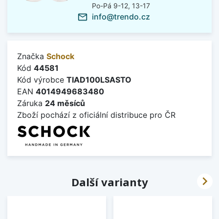
Po-Pá 9-12, 13-17
info@trendo.cz
mail_outline
Značka
Schock
Kód
44581
Kód výrobce
TIAD100LSASTO
EAN
4014949683480
Záruka
24 měsíců
Zboží pochází z oficiální distribuce pro ČR

Další varianty