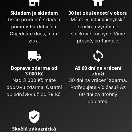
store_mall_directory
home
Skladem je skladem
30 let zkušeností v oboru
Tisíce produktů skladem
Máme vlastní kuchyňské
přímo v Pardubicích.
studio a vyrábíme
Objednáte dnes, máte
špičkové kuchyně. Víme
zítra.
přesně, co funguje.
local_shipping
sync
Doprava zdarma od
Až 60 dní na vrácení
3 000 Kč
zboží
Nad 3 000 Kč máte
30 dní na vrácení zdarma.
dopravu zdarma. Ostatní
Potřebujete víc času? Až
objednávky už od 79 Kč.
60 dní za drobný
poplatek.
verified_user
Skvělá zákaznická