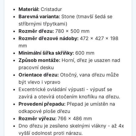
Materiál:
Cristadur
Barevná varianta:
Stone (tmavší šedá se
stříbrnými třpytkami)
Rozměr dřezu:
780 x 500 mm
Rozměr dřezové nádoby:
472 x 427 x 198
mm
Minimální šířka skříňky:
600 mm
Způsob montáže:
Horní, dřez je usazen nad
pracovní desku
Orientace dřezu:
Otočný, vana dřezu může
být vlevo i vpravo
Excentrické ovládání výpusti - výpusť se
zavírá a otevírá otočením knoflíku na dřezu.
Provedení přepadu:
Přepad je umístěn na
odkapové ploše dřezu
Rozměr výřezu:
766 x 486 mm
Dno dřezu je zesíleno skelnými vlákny - až 4x
vyšší odolnost proti nárazu.