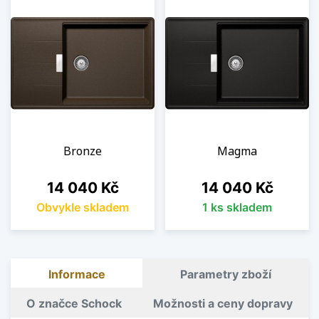
Bronze
Magma
Cena
Cena
14 040 Kč
14 040 Kč
Obvykle skladem
1 ks skladem
Informace
Parametry zboží
O značce Schock
Možnosti a ceny dopravy