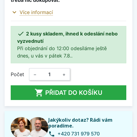
expand_more
Více informací

2 kusy skladem, ihned k odeslání nebo
vyzvednutí
Při objednání do 12:00 odesíláme ještě
dnes, u vás v pátek 7.8..
Počet
−
+

PŘIDAT DO KOŠÍKU
Jakýkoliv dotaz? Rádi vám
poradíme.
+420 731 979 570
phone