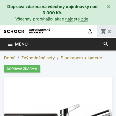
×
Doprava zdarma na všechny objednávky nad
3 000 Kč.
Všechny probíhající akce
najdete zde
.

shopping_cart
(0)
search

MENU
Domů
Zvýhodněné sety
S odkapem + baterie
DOPRAVA ZDARMA