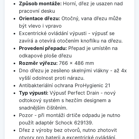
Způsob montáže:
Horní, dřez je usazen nad
pracovní desku
Orientace dřezu:
Otočný, vana dřezu může
být vlevo i vpravo
Excentrické ovládání výpusti - výpusť se
zavírá a otevírá otočením knoflíku na dřezu.
Provedení přepadu:
Přepad je umístěn na
odkapové ploše dřezu
Rozměr výřezu:
766 x 486 mm
Dno dřezu je zesíleno skelnými vlákny - až 4x
vyšší odolnost proti nárazu.
Antibakteriální ochrana ProHygienic 21
Typ výpusti:
Výpusť Perfect Drain - nový
odtokový systém s hezčím designem a
snadnějším čištěním.
Pozor - při montáži drtiče odpadu je nutno
použít adaptér Schock 629139.
Dřez z výroby bez otvorů, nutno zhotovit
otvory pro baterii a excentrické ovládání.