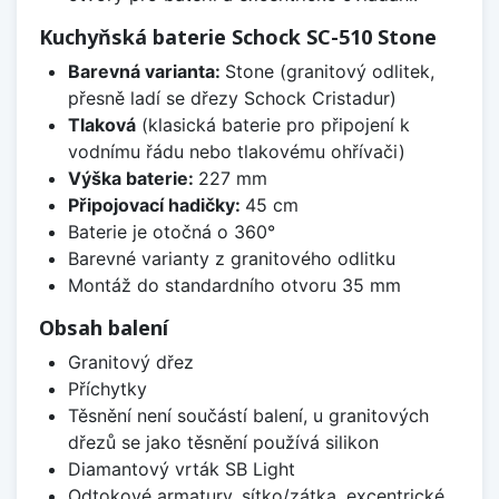
Kuchyňská baterie Schock SC-510 Stone
Barevná varianta:
Stone (granitový odlitek,
přesně ladí se dřezy Schock Cristadur)
Tlaková
(klasická baterie pro připojení k
vodnímu řádu nebo tlakovému ohřívači)
Výška baterie:
227 mm
Připojovací hadičky:
45 cm
Baterie je otočná o 360°
Barevné varianty z granitového odlitku
Montáž do standardního otvoru 35 mm
Obsah balení
Granitový dřez
Příchytky
Těsnění není součástí balení, u granitových
dřezů se jako těsnění používá silikon
Diamantový vrták SB Light
Odtokové armatury, sítko/zátka, excentrické