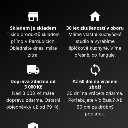
Proč nakupovat u nás?
store_mall_directory
home
Skladem je skladem
30 let zkušeností v oboru
Tisíce produktů skladem
Máme vlastní kuchyňské
přímo v Pardubicích.
studio a vyrábíme
Objednáte dnes, máte
špičkové kuchyně. Víme
zítra.
přesně, co funguje.
local_shipping
sync
Doprava zdarma od
Až 60 dní na vrácení
3 000 Kč
zboží
Nad 3 000 Kč máte
30 dní na vrácení zdarma.
dopravu zdarma. Ostatní
Potřebujete víc času? Až
objednávky už od 79 Kč.
60 dní za drobný
poplatek.