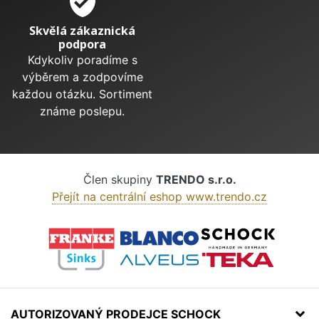
verified_user
Skvělá zákaznická
podpora
Kdykoliv poradíme s
výběrem a zodpovíme
každou otázku. Sortiment
známe poslepu.
Člen skupiny
TRENDO s.r.o.
Přejít na centrální eshop www.trendo.cz
AUTORIZOVANÝ PRODEJCE SCHOCK