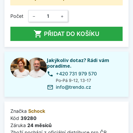
Počet
−
+

PŘIDAT DO KOŠÍKU
Jakýkoliv dotaz? Rádi vám
poradíme.
+420 731 979 570
phone
Po-Pá 9-12, 13-17
info@trendo.cz
mail_outline
Značka
Schock
Kód
39280
Záruka
24 měsíců
Zboží pochází z oficiální distribuce pro ČR