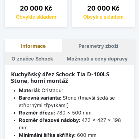
Cena
Cena
20 000 Kč
20 000 Kč
Obvykle skladem
Obvykle skladem
Informace
Parametry zboží
O značce Schock
Možnosti a ceny dopravy
Kuchyňský dřez Schock Tia D-100LS
Stone, horní montáž
Materiál:
Cristadur
Barevná varianta:
Stone (tmavší šedá se
stříbrnými třpytkami)
Rozměr dřezu:
780 x 500 mm
Rozměr dřezové nádoby:
472 x 427 x 198
mm
Minimální šířka skříňky:
600 mm