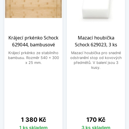
Krájecí prkénko Schock
Mazací houbička
629044, bambusové
Schock 629023, 3 ks
Krájecí prkénko ze stabilního
Mazací houbička pro snadné
bambusu. Rozměr 540 x 300
odstranění stop od kovových
x 25 mm.
předmětů. V balení jsou 3
kusy.
Cena
Cena
1 380 Kč
170 Kč
1 ks skladem
3 ks skladem