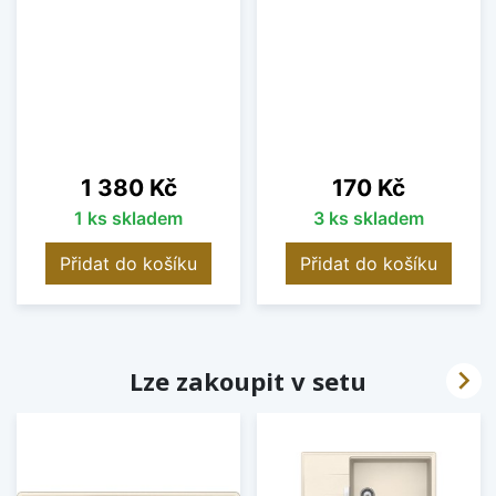
Cena
Cena
1 380 Kč
170 Kč
1 ks skladem
3 ks skladem
Přidat do košíku
Přidat do košíku

Lze zakoupit v setu