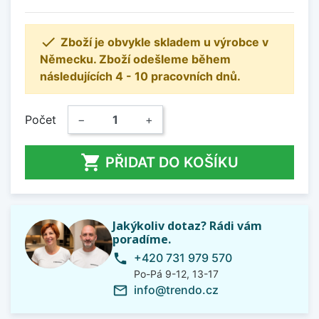

Zboží je obvykle skladem u výrobce v
Německu. Zboží odešleme během
následujících 4 - 10 pracovních dnů.
Počet
−
+

PŘIDAT DO KOŠÍKU
Jakýkoliv dotaz? Rádi vám
poradíme.
+420 731 979 570
phone
Po-Pá 9-12, 13-17
info@trendo.cz
mail_outline