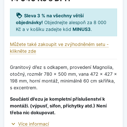
loyalty
Sleva 3 % na všechny větší
objednávky!
Objednejte alespoň za 8 000
Kč a v košíku zadejte kód
MINUS3
.
Můžete také zakoupit ve zvýhodněném setu -
klikněte zde
Granitový dřez s odkapem, provedení Magnolia,
otočný, rozměr 780 x 500 mm, vana 472 x 427 x
198 mm, horní montáž, minimálně 60 cm skříňka,
s excentrem.
Součástí dřezu je kompletní příslušenství k
montáži. (výpusť, sifon, příchytky atd.) Není
třeba nic dokupovat.
expand_more
Více informací