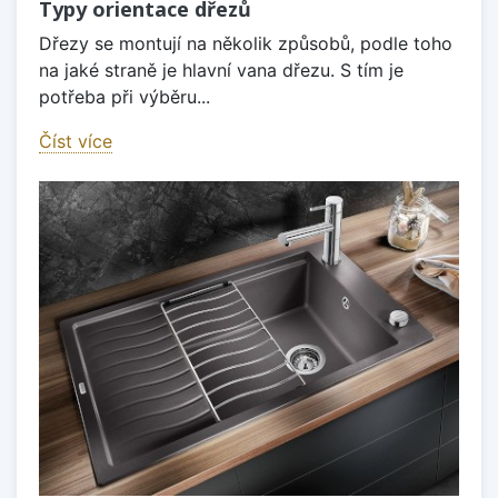
Typy orientace dřezů
Dřezy se montují na několik způsobů, podle toho
na jaké straně je hlavní vana dřezu. S tím je
potřeba při výběru...
Číst více