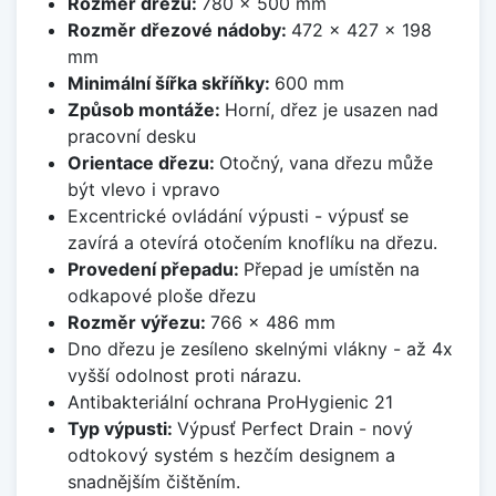
Rozměr dřezu:
780 x 500 mm
Rozměr dřezové nádoby:
472 x 427 x 198
mm
Minimální šířka skříňky:
600 mm
Způsob montáže:
Horní, dřez je usazen nad
pracovní desku
Orientace dřezu:
Otočný, vana dřezu může
být vlevo i vpravo
Excentrické ovládání výpusti - výpusť se
zavírá a otevírá otočením knoflíku na dřezu.
Provedení přepadu:
Přepad je umístěn na
odkapové ploše dřezu
Rozměr výřezu:
766 x 486 mm
Dno dřezu je zesíleno skelnými vlákny - až 4x
vyšší odolnost proti nárazu.
Antibakteriální ochrana ProHygienic 21
Typ výpusti:
Výpusť Perfect Drain - nový
odtokový systém s hezčím designem a
snadnějším čištěním.