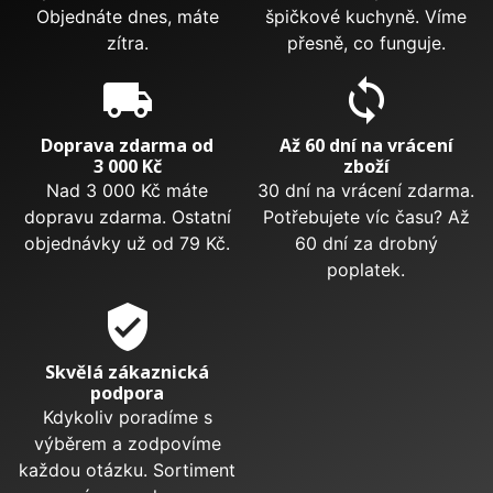
Objednáte dnes, máte
špičkové kuchyně. Víme
zítra.
přesně, co funguje.
local_shipping
sync
Doprava zdarma od
Až 60 dní na vrácení
3 000 Kč
zboží
Nad 3 000 Kč máte
30 dní na vrácení zdarma.
dopravu zdarma. Ostatní
Potřebujete víc času? Až
objednávky už od 79 Kč.
60 dní za drobný
poplatek.
verified_user
Skvělá zákaznická
podpora
Kdykoliv poradíme s
výběrem a zodpovíme
každou otázku. Sortiment