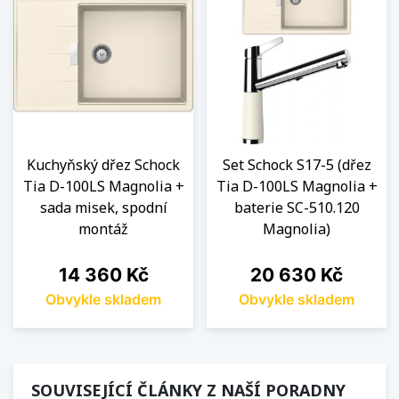
Kuchyňský dřez Schock
Set Schock S17-5 (dřez
Tia D-100LS Magnolia +
Tia D-100LS Magnolia +
sada misek, spodní
baterie SC-510.120
montáž
Magnolia)
Cena
Cena
14 360 Kč
20 630 Kč
Obvykle skladem
Obvykle skladem
SOUVISEJÍCÍ ČLÁNKY Z NAŠÍ PORADNY