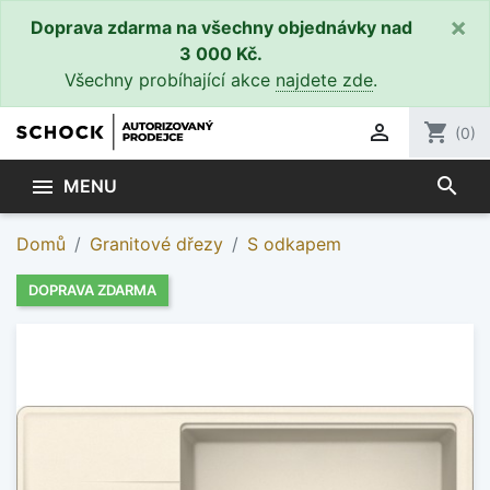
×
Doprava zdarma na všechny objednávky nad
3 000 Kč.
Všechny probíhající akce
najdete zde
.

shopping_cart
(0)
search

MENU
Domů
Granitové dřezy
S odkapem
DOPRAVA ZDARMA