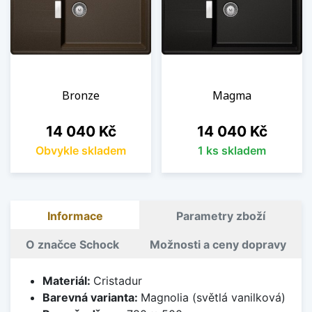
Bronze
Magma
Cena
Cena
14 040 Kč
14 040 Kč
Obvykle skladem
1 ks skladem
Informace
Parametry zboží
O značce Schock
Možnosti a ceny dopravy
Materiál:
Cristadur
Barevná varianta:
Magnolia (světlá vanilková)