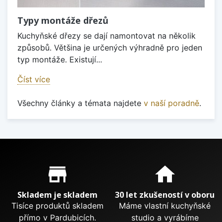
Typy montáže dřezů
Kuchyňské dřezy se dají namontovat na několik
způsobů. Většina je určených výhradně pro jeden
typ montáže. Existují...
Číst více
Všechny články a témata najdete
v naší poradně
.
Proč nakupovat u nás?
store_mall_directory
home
Skladem je skladem
30 let zkušeností v oboru
Tisíce produktů skladem
Máme vlastní kuchyňské
přímo v Pardubicích.
studio a vyrábíme