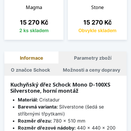
Magma
Stone
Cena
Cena
15 270 Kč
15 270 Kč
2 ks skladem
Obvykle skladem
Informace
Parametry zboží
O značce Schock
Možnosti a ceny dopravy
Kuchyňský dřez Schock Mono D-100XS
Silverstone, horní montáž
Materiál:
Cristadur
Barevná varianta:
Silverstone (šedá se
stříbrnými třpytkami)
Rozměr dřezu:
780 x 510 mm
Rozměr dřezové nádoby:
440 x 440 x 200