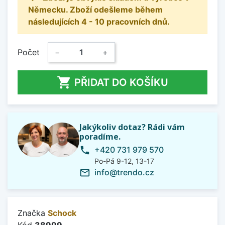
Německu. Zboží odešleme během
následujících 4 - 10 pracovních dnů.
Počet
−
+

PŘIDAT DO KOŠÍKU
Jakýkoliv dotaz? Rádi vám
poradíme.
+420 731 979 570
phone
Po-Pá 9-12, 13-17
info@trendo.cz
mail_outline
Značka
Schock
Kód
38999