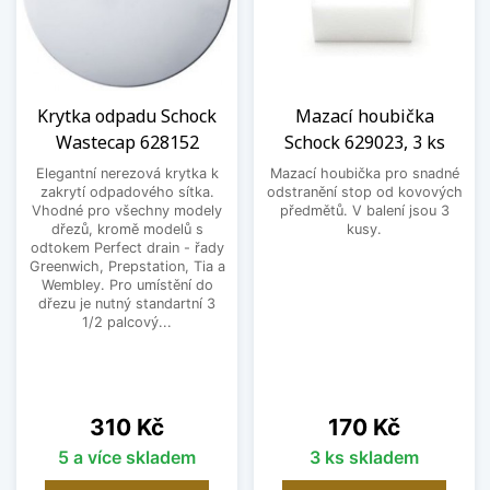
Krytka odpadu Schock
Mazací houbička
Wastecap 628152
Schock 629023, 3 ks
Elegantní nerezová krytka k
Mazací houbička pro snadné
zakrytí odpadového sítka.
odstranění stop od kovových
Vhodné pro všechny modely
předmětů. V balení jsou 3
dřezů, kromě modelů s
kusy.
odtokem Perfect drain - řady
Greenwich, Prepstation, Tia a
Wembley. Pro umístění do
dřezu je nutný standartní 3
1/2 palcový...
Cena
Cena
310 Kč
170 Kč
5 a více skladem
3 ks skladem