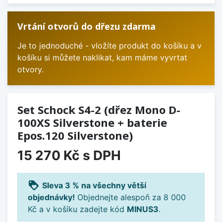
Vrtání otvorů do dřezu zdarma
Je to jednoduché - vložíte produkt do košíku a v
košíku si můžete naklikat, kam máme vyvrtat
otvory.
Set Schock S4-2 (dřez Mono D-
100XS Silverstone + baterie
Epos.120 Silverstone)
15 270 Kč
s DPH
loyalty
Sleva 3 % na všechny větší
objednávky!
Objednejte alespoň za 8 000
Kč a v košíku zadejte kód
MINUS3
.