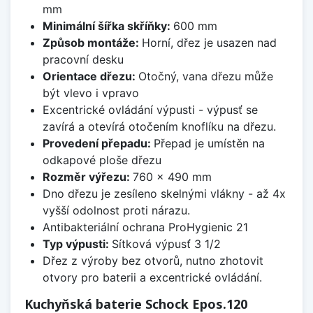
mm
Minimální šířka skříňky:
600 mm
Způsob montáže:
Horní, dřez je usazen nad
pracovní desku
Orientace dřezu:
Otočný, vana dřezu může
být vlevo i vpravo
Excentrické ovládání výpusti - výpusť se
zavírá a otevírá otočením knoflíku na dřezu.
Provedení přepadu:
Přepad je umístěn na
odkapové ploše dřezu
Rozměr výřezu:
760 x 490 mm
Dno dřezu je zesíleno skelnými vlákny - až 4x
vyšší odolnost proti nárazu.
Antibakteriální ochrana ProHygienic 21
Typ výpusti:
Sítková výpusť 3 1/2
Dřez z výroby bez otvorů, nutno zhotovit
otvory pro baterii a excentrické ovládání.
Kuchyňská baterie Schock Epos.120