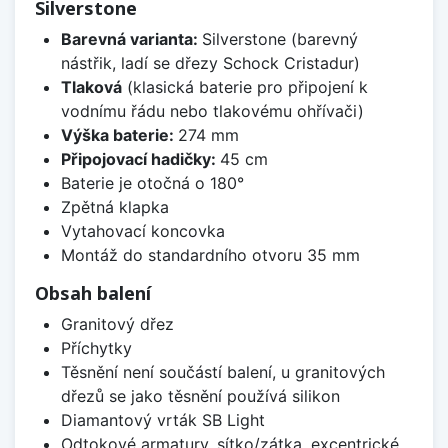
Silverstone
Barevná varianta:
Silverstone (barevný
nástřik, ladí se dřezy Schock Cristadur)
Tlaková
(klasická baterie pro připojení k
vodnímu řádu nebo tlakovému ohřívači)
Výška baterie:
274 mm
Připojovací hadičky:
45 cm
Baterie je otočná o 180°
Zpětná klapka
Vytahovací koncovka
Montáž do standardního otvoru 35 mm
Obsah balení
Granitový dřez
Příchytky
Těsnění není součástí balení, u granitových
dřezů se jako těsnění používá silikon
Diamantový vrták SB Light
Odtokové armatury, sítko/zátka, excentrické