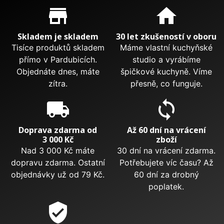
Proč nakupovat u nás?
store_mall_directory
home
Skladem je skladem
30 let zkušeností v oboru
Tisíce produktů skladem
Máme vlastní kuchyňské
přímo v Pardubicích.
studio a vyrábíme
Objednáte dnes, máte
špičkové kuchyně. Víme
zítra.
přesně, co funguje.
local_shipping
sync
Doprava zdarma od
Až 60 dní na vrácení
3 000 Kč
zboží
Nad 3 000 Kč máte
30 dní na vrácení zdarma.
dopravu zdarma. Ostatní
Potřebujete víc času? Až
objednávky už od 79 Kč.
60 dní za drobný
poplatek.
verified_user