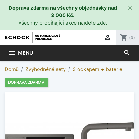
×
Doprava zdarma na všechny objednávky nad
3 000 Kč.
Všechny probíhající akce
najdete zde
.

shopping_cart
(0)
search

MENU
Domů
Zvýhodněné sety
S odkapem + baterie
DOPRAVA ZDARMA