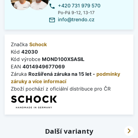
+420 731 979 570
phone
Po-Pá 9-12, 13-17
info@trendo.cz
mail_outline
Značka
Schock
Kód
42030
Kód výrobce
MOND100XSASIL
EAN
4014949677069
Záruka
Rozšířená záruka na 15 let -
podmínky
záruky a více informací
Zboží pochází z oficiální distribuce pro ČR

Další varianty