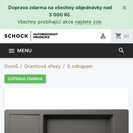
×
Doprava zdarma na všechny objednávky nad
3 000 Kč.
Všechny probíhající akce
najdete zde
.

shopping_cart
(0)
search

MENU
Domů
Granitové dřezy
S odkapem
DOPRAVA ZDARMA