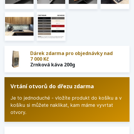
Dárek zdarma pro objednávky nad
7 000 Kč
Zrnková káva 200g
Vrtání otvorů do dřezu zdarma
Je to jednoduché - vložíte produkt do košíku a v
košíku si můžete naklikat, kam máme vyvrtat
otvory.