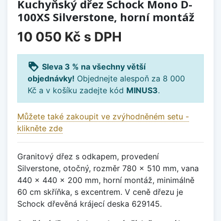
Kuchyňský dřez Schock Mono D-
100XS Silverstone, horní montáž
10 050 Kč
s DPH
loyalty
Sleva 3 % na všechny větší
objednávky!
Objednejte alespoň za 8 000
Kč a v košíku zadejte kód
MINUS3
.
Můžete také zakoupit ve zvýhodněném setu -
klikněte zde
Granitový dřez s odkapem, provedení
Silverstone, otočný, rozměr 780 x 510 mm, vana
440 x 440 x 200 mm, horní montáž, minimálně
60 cm skříňka, s excentrem. V ceně dřezu je
Schock dřevěná krájecí deska 629145.