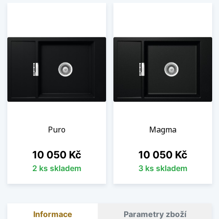
Puro
Magma
Cena
Cena
10 050 Kč
10 050 Kč
2 ks skladem
3 ks skladem
Informace
Parametry zboží