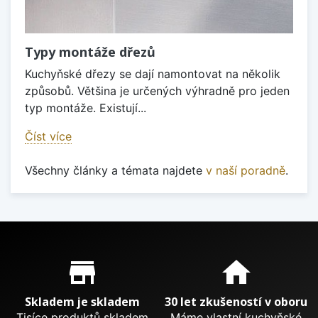
Typy montáže dřezů
Kuchyňské dřezy se dají namontovat na několik
způsobů. Většina je určených výhradně pro jeden
typ montáže. Existují...
Číst více
Všechny články a témata najdete
v naší poradně
.
Proč nakupovat u nás?
store_mall_directory
home
Skladem je skladem
30 let zkušeností v oboru
Tisíce produktů skladem
Máme vlastní kuchyňské