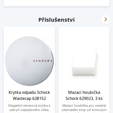

Příslušenství
Krytka odpadu Schock
Mazací houbička
Wastecap 628152
Schock 629023, 3 ks
Elegantní nerezová krytka k
Mazací houbička pro snadné
zakrytí odpadového sítka.
odstranění stop od kovových