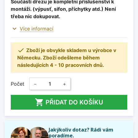
Součástí dřezu je kompletní příslušenství k
montáži. (výpusť, sifon, příchytky atd.) Není
třeba nic dokupovat.
expand_more
Více informací

Zboží je obvykle skladem u výrobce v
Německu. Zboží odešleme během
následujících 4 - 10 pracovních dnů.
Počet
−
+

PŘIDAT DO KOŠÍKU
Jakýkoliv dotaz? Rádi vám
poradíme.