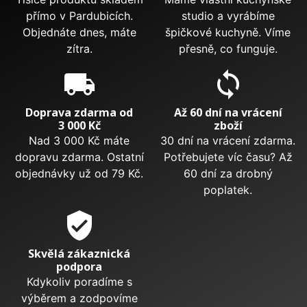
přímo v Pardubicích.
studio a vyrábíme
Objednáte dnes, máte
špičkové kuchyně. Víme
zítra.
přesně, co funguje.
local_shipping
sync
Doprava zdarma od
Až 60 dní na vrácení
3 000 Kč
zboží
Nad 3 000 Kč máte
30 dní na vrácení zdarma.
dopravu zdarma. Ostatní
Potřebujete víc času? Až
objednávky už od 79 Kč.
60 dní za drobný
poplatek.
verified_user
Skvělá zákaznická
podpora
Kdykoliv poradíme s
výběrem a zodpovíme