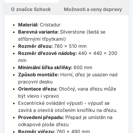
O značce Schock
Možnosti a ceny dopravy
Materiál:
Cristadur
Barevná varianta:
Silverstone (šedá se
stříbrnými třpytkami)
Rozměr dřezu:
780 x 510 mm
Rozměr dřezové nádoby:
440 x 440 x 200
mm
Minimální šířka skříňky:
600 mm
Způsob montáže:
Horní, dřez je usazen nad
pracovní desku
Orientace dřezu:
Otočný, vana dřezu může
být vlevo i vpravo
Excentrické ovládání výpusti - výpusť se
zavírá a otevírá otočením knoflíku na dřezu.
Provedení přepadu:
Přepad je umístěn na
odkapové ploše dřezu
Rozměr výřezu:
760 x 490 mm