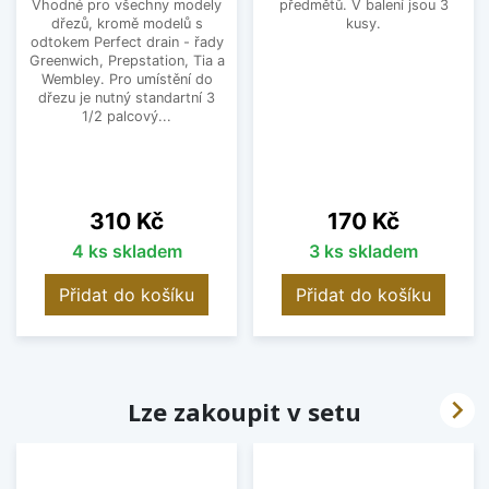
Vhodné pro všechny modely
předmětů. V balení jsou 3
dřezů, kromě modelů s
kusy.
odtokem Perfect drain - řady
Greenwich, Prepstation, Tia a
Wembley. Pro umístění do
dřezu je nutný standartní 3
1/2 palcový...
Cena
Cena
310 Kč
170 Kč
4 ks skladem
3 ks skladem
Přidat do košíku
Přidat do košíku

Lze zakoupit v setu