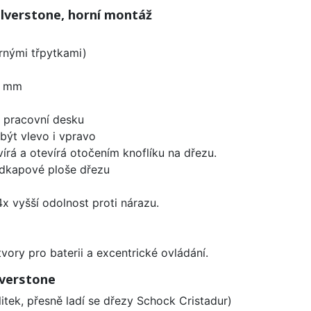
lverstone, horní montáž
brnými třpytkami)
0 mm
d pracovní desku
být vlevo i vpravo
írá a otevírá otočením knoflíku na dřezu.
odkapové ploše dřezu
x vyšší odolnost proti nárazu.
vory pro baterii a excentrické ovládání.
lverstone
litek, přesně ladí se dřezy Schock Cristadur)