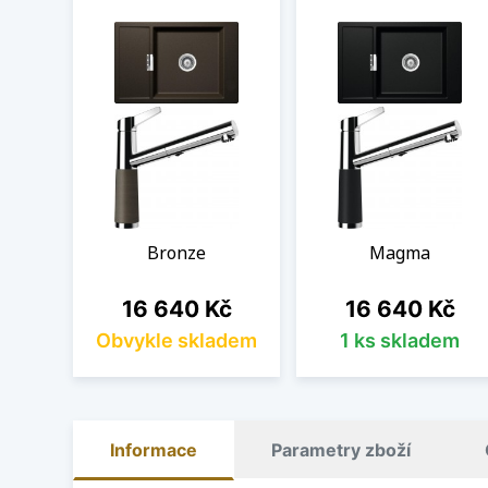
Bronze
Magma
Cena
Cena
16 640 Kč
16 640 Kč
Obvykle skladem
1 ks skladem
Informace
Parametry zboží