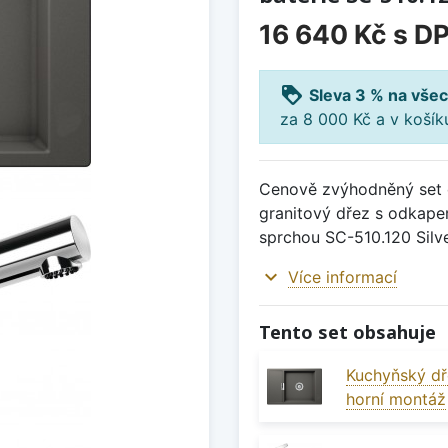
16 640 Kč
s D
loyalty
Sleva 3 % na všec
za 8 000 Kč a v koší
Cenově zvýhodněný set d
granitový dřez s odkape
sprchou SC-510.120 Silv
expand_more
Více informací
Tento set obsahuje
Kuchyňský dř
horní montáž