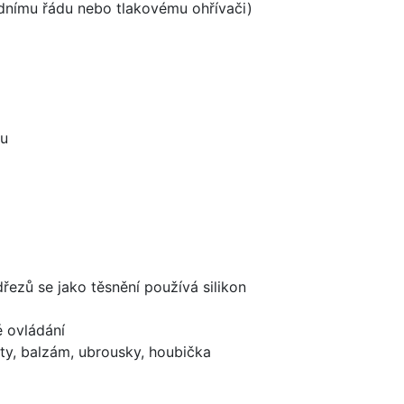
odnímu řádu nebo tlakovému ohřívači)
ou
dřezů se jako těsnění používá silikon
é ovládání
ty, balzám, ubrousky, houbička