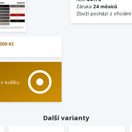
Záruka
24 měsíců
Zboží pochází z oficiální
000 Kč
adjust
 v košíku
Další varianty