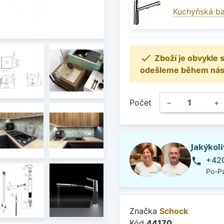
Kuchyňská ba

Zboží je obvykle
odešleme během násle
Počet
−
+
Jakýkol
+420
phone
Po-Pá
Značka
Schock
Kód
44170