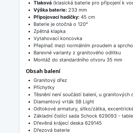
Tlaková
(klasická baterie pro připojení k v
Výška baterie:
233 mm
Připojovací hadičky:
45 cm
Baterie je otočná o 120°
Zpětná klapka
Vytahovací koncovka
Přepínač mezi normálním proudem a sprch
Barevné varianty z granitového odlitku
Montáž do standardního otvoru 35 mm
Obsah balení
Granitový dřez
Příchytky
Těsnění není součástí balení, u granitových 
Diamantový vrták SB Light
Odtokové armatury, sítko/zátka, excentrick
Základní čistící sada Schock 629093 - table
Dřevěná krájecí deska 629145
Dřezová baterie