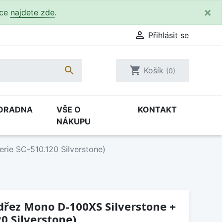
×
kce
najdete zde
.

Přihlásit se

shopping_cart
Košík
(0)
ORADNA
VŠE O
KONTAKT
NÁKUPU
rie SC-510.120 Silverstone)
(dřez Mono D-100XS Silverstone +
0 Silverstone)