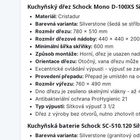
Kuchyňský dřez Schock Mono D-100XS Si
Materiál:
Cristadur
Barevná varianta:
Silverstone (šedá se stří
Rozměr dřezu:
780 x 510 mm
Rozměr dřezové nádoby:
440 x 440 x 20
Minimální šířka skříňky:
600 mm
Způsob montáže:
Horní, dřez je usazen na
Orientace dřezu:
Otočný, vana dřezu může 
Excentrické ovládání výpusti - výpusť se zav
Provedení přepadu:
Přepad je umístěn na 
Rozměr výřezu:
760 x 490 mm
Dno dřezu je zesíleno skelnými vlákny - až 4
Antibakteriální ochrana ProHygienic 21
Typ výpusti:
Sítková výpusť 3 1/2
Dřez z výroby bez otvorů, nutno zhotovit ot
Kuchyňská baterie Schock SC-510.120 Si
Barevná varianta:
Silverstone (granitový od