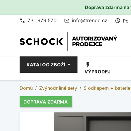
Doprava zdarma na 
731 979 570
info@trendo.cz
Po-
phone
mail_outline
access_time
flash_on
KATALOG ZBOŽÍ
VÝPRODEJ
Domů
Zvýhodněné sety
S odkapem + baterie
DOPRAVA ZDARMA