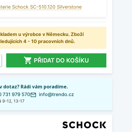
terie Schock SC-510.120 Silverstone
 skladem u výrobce v Německu. Zboží
dujících 4 - 10 pracovních dnů.

PŘIDAT DO KOŠÍKU
iv dotaz? Rádi vám poradíme.
 731 979 570
info@trendo.cz
mail_outline
 9-12, 13-17