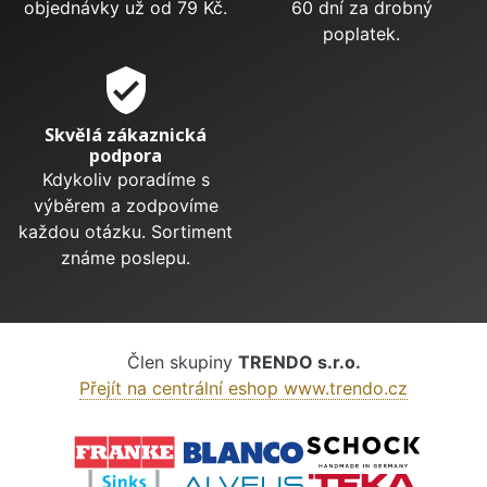
objednávky už od 79 Kč.
60 dní za drobný
poplatek.
verified_user
Skvělá zákaznická
podpora
Kdykoliv poradíme s
výběrem a zodpovíme
každou otázku. Sortiment
známe poslepu.
Člen skupiny
TRENDO s.r.o.
Přejít na centrální eshop www.trendo.cz