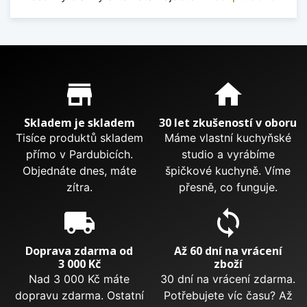
Proč nakupovat u nás?
store_mall_directory
home
Skladem je skladem
30 let zkušeností v oboru
Tisíce produktů skladem
Máme vlastní kuchyňské
přímo v Pardubicích.
studio a vyrábíme
Objednáte dnes, máte
špičkové kuchyně. Víme
zítra.
přesně, co funguje.
local_shipping
sync
Doprava zdarma od
Až 60 dní na vrácení
3 000 Kč
zboží
Nad 3 000 Kč máte
30 dní na vrácení zdarma.
dopravu zdarma. Ostatní
Potřebujete víc času? Až