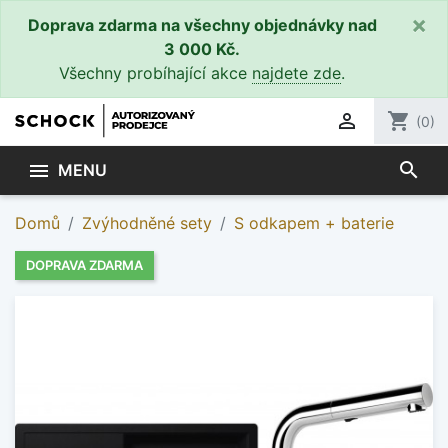
×
Doprava zdarma na všechny objednávky nad
3 000 Kč.
Všechny probíhající akce
najdete zde
.

shopping_cart
(0)
search

MENU
Domů
Zvýhodněné sety
S odkapem + baterie
DOPRAVA ZDARMA