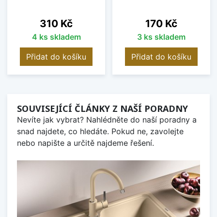
Cena
Cena
310 Kč
170 Kč
4 ks skladem
3 ks skladem
Přidat do košíku
Přidat do košíku
SOUVISEJÍCÍ ČLÁNKY Z NAŠÍ PORADNY
Nevíte jak vybrat? Nahlédněte do naší poradny a
snad najdete, co hledáte. Pokud ne, zavolejte
nebo napište a určitě najdeme řešení.