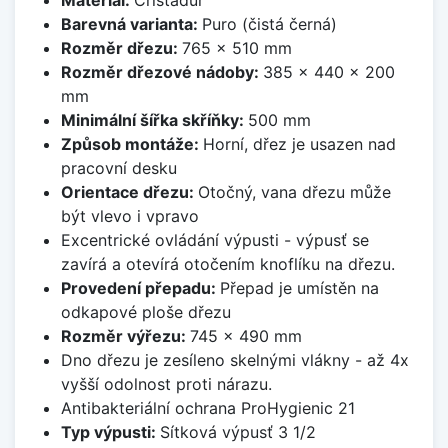
Barevná varianta:
Puro (čistá černá)
Rozměr dřezu:
765 x 510 mm
Rozměr dřezové nádoby:
385 x 440 x 200
mm
Minimální šířka skříňky:
500 mm
Způsob montáže:
Horní, dřez je usazen nad
pracovní desku
Orientace dřezu:
Otočný, vana dřezu může
být vlevo i vpravo
Excentrické ovládání výpusti - výpusť se
zavírá a otevírá otočením knoflíku na dřezu.
Provedení přepadu:
Přepad je umístěn na
odkapové ploše dřezu
Rozměr výřezu:
745 x 490 mm
Dno dřezu je zesíleno skelnými vlákny - až 4x
vyšší odolnost proti nárazu.
Antibakteriální ochrana ProHygienic 21
Typ výpusti:
Sítková výpusť 3 1/2