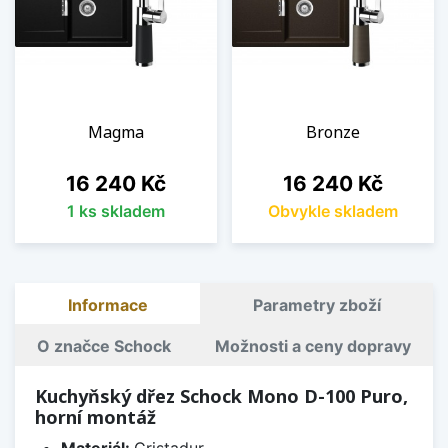
Magma
Bronze
Cena
Cena
16 240 Kč
16 240 Kč
1 ks skladem
Obvykle skladem
Informace
Parametry zboží
O značce Schock
Možnosti a ceny dopravy
Kuchyňský dřez Schock Mono D-100 Puro,
horní montáž
Materiál:
Cristadur