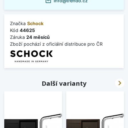
info@trendo.cz
mail_outline
Značka
Schock
Kód
44625
Záruka
24 měsíců
Zboží pochází z oficiální distribuce pro ČR

Další varianty