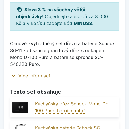
loyalty
Sleva 3 % na všechny větší
objednávky!
Objednejte alespoň za 8 000
Kč a v košíku zadejte kód
MINUS3
.
Cenově zvýhodněný set dřezu a baterie Schock
S6-11 - obsahuje granitový dřez s odkapem
Mono D-100 Puro a baterii se sprchou SC-
540.120 Puro.
expand_more
Více informací
Tento set obsahuje
Kuchyňský dřez Schock Mono D-
100 Puro, horní montáž
Kuchyňská baterie Schock SC-