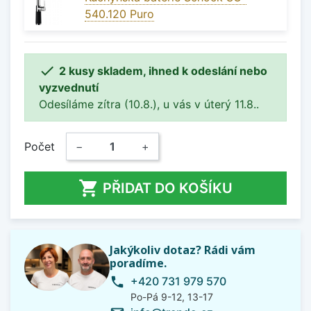
540.120 Puro

2 kusy skladem, ihned k odeslání nebo
vyzvednutí
Odesíláme zítra (10.8.), u vás v úterý 11.8..
Počet
−
+

PŘIDAT DO KOŠÍKU
Jakýkoliv dotaz? Rádi vám
poradíme.
+420 731 979 570
phone
Po-Pá 9-12, 13-17