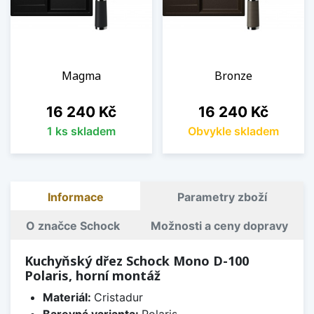
Magma
Bronze
Cena
Cena
16 240 Kč
16 240 Kč
1 ks skladem
Obvykle skladem
Informace
Parametry zboží
O značce Schock
Možnosti a ceny dopravy
Kuchyňský dřez Schock Mono D-100
Polaris, horní montáž
Materiál:
Cristadur
Barevná varianta:
Polaris