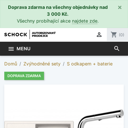
×
Doprava zdarma na všechny objednávky nad
3 000 Kč.
Všechny probíhající akce
najdete zde
.

shopping_cart
(0)
search

MENU
Domů
Zvýhodněné sety
S odkapem + baterie
DOPRAVA ZDARMA