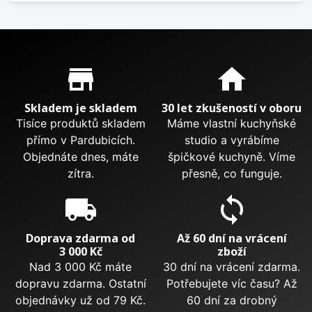
Proč nakupovat u nás?
store_mall_directory
home
Skladem je skladem
30 let zkušeností v oboru
Tisíce produktů skladem
Máme vlastní kuchyňské
přímo v Pardubicích.
studio a vyrábíme
Objednáte dnes, máte
špičkové kuchyně. Víme
zítra.
přesně, co funguje.
local_shipping
sync
Doprava zdarma od
Až 60 dní na vrácení
3 000 Kč
zboží
Nad 3 000 Kč máte
30 dní na vrácení zdarma.
dopravu zdarma. Ostatní
Potřebujete víc času? Až
objednávky už od 79 Kč.
60 dní za drobný