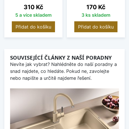
Cena
Cena
310 Kč
170 Kč
5 a více skladem
3 ks skladem
Přidat do košíku
Přidat do košíku
SOUVISEJÍCÍ ČLÁNKY Z NAŠÍ PORADNY
Nevíte jak vybrat? Nahlédněte do naší poradny a
snad najdete, co hledáte. Pokud ne, zavolejte
nebo napište a určitě najdeme řešení.