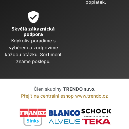
poplatek.
verified_user
Skvělá zákaznická
podpora
Kdykoliv poradíme s
výběrem a zodpovíme
každou otázku. Sortiment
známe poslepu.
Člen skupiny
TRENDO s.r.o.
Přejít na centrální eshop www.trendo.cz