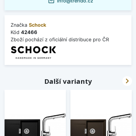
info@trendo.cz
mail_outline
Značka
Schock
Kód
42466
Zboží pochází z oficiální distribuce pro ČR

Další varianty