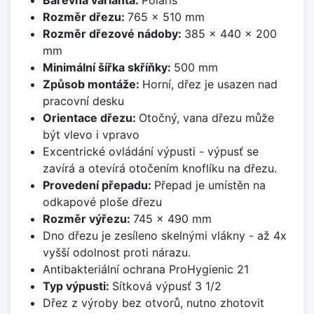
Rozměr dřezu:
765 x 510 mm
Rozměr dřezové nádoby:
385 x 440 x 200
mm
Minimální šířka skříňky:
500 mm
Způsob montáže:
Horní, dřez je usazen nad
pracovní desku
Orientace dřezu:
Otočný, vana dřezu může
být vlevo i vpravo
Excentrické ovládání výpusti - výpusť se
zavírá a otevírá otočením knoflíku na dřezu.
Provedení přepadu:
Přepad je umístěn na
odkapové ploše dřezu
Rozměr výřezu:
745 x 490 mm
Dno dřezu je zesíleno skelnými vlákny - až 4x
vyšší odolnost proti nárazu.
Antibakteriální ochrana ProHygienic 21
Typ výpusti:
Sítková výpusť 3 1/2
Dřez z výroby bez otvorů, nutno zhotovit