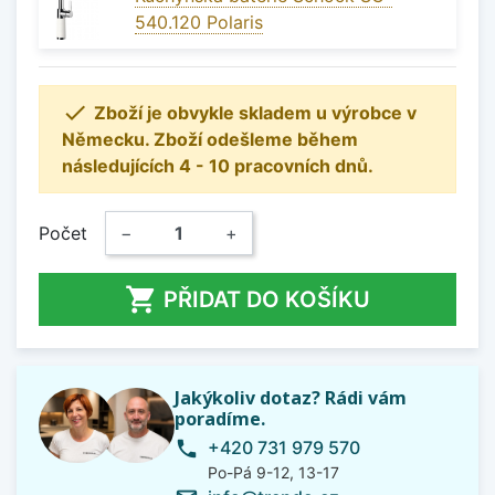
540.120 Polaris

Zboží je obvykle skladem u výrobce v
Německu. Zboží odešleme během
následujících 4 - 10 pracovních dnů.
Počet
−
+

PŘIDAT DO KOŠÍKU
Jakýkoliv dotaz? Rádi vám
poradíme.
+420 731 979 570
phone
Po-Pá 9-12, 13-17