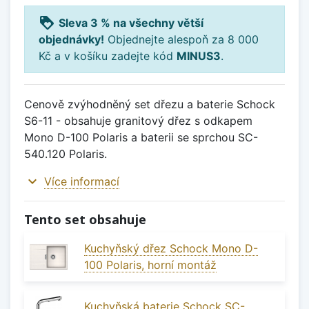
loyalty
Sleva 3 % na všechny větší
objednávky!
Objednejte alespoň za 8 000
Kč a v košíku zadejte kód
MINUS3
.
Cenově zvýhodněný set dřezu a baterie Schock
S6-11 - obsahuje granitový dřez s odkapem
Mono D-100 Polaris a baterii se sprchou SC-
540.120 Polaris.
expand_more
Více informací
Tento set obsahuje
Kuchyňský dřez Schock Mono D-
100 Polaris, horní montáž
Kuchyňská baterie Schock SC-