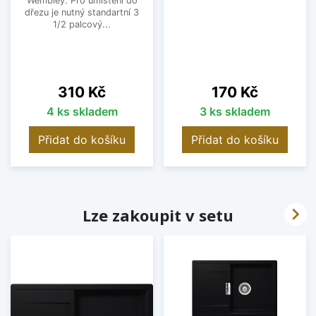
Wembley. Pro umístění do
dřezu je nutný standartní 3
1/2 palcový...
Cena
Cena
310 Kč
170 Kč
4 ks skladem
3 ks skladem
Přidat do košíku
Přidat do košíku

Lze zakoupit v setu