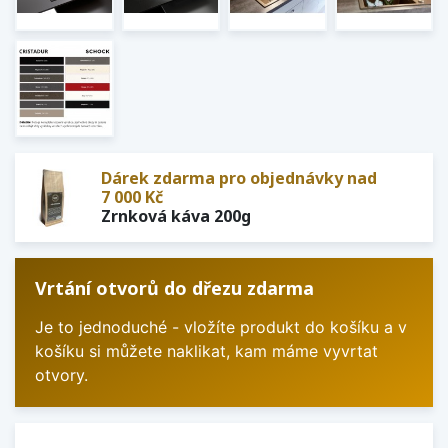
Dárek zdarma pro objednávky nad
7 000 Kč
Zrnková káva 200g
Vrtání otvorů do dřezu zdarma
Je to jednoduché - vložíte produkt do košíku a v
košíku si můžete naklikat, kam máme vyvrtat
otvory.