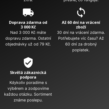
local_shipping
sync
Doprava zdarma od
Až 60 dní na vrácení
3 000 Kč
zboží
Nad 3 000 Kč máte
30 dní na vrácení zdarma.
dopravu zdarma. Ostatní
Potřebujete víc času? Až
objednávky už od 79 Kč.
60 dní za drobný
poplatek.
verified_user
Skvělá zákaznická
podpora
Kdykoliv poradíme s
výběrem a zodpovíme
každou otázku. Sortiment
známe poslepu.