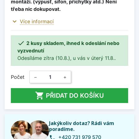
montáži. (výpusť, sifon, příchytky atd.) Není
třeba nic dokupovat.
expand_more
Více informací

2 kusy skladem, ihned k odeslání nebo
vyzvednutí
Odesíláme zítra (10.8.), u vás v úterý 11.8..
Počet
−
+

PŘIDAT DO KOŠÍKU
Jakýkoliv dotaz? Rádi vám
poradíme.
+420 731 979 570
phone