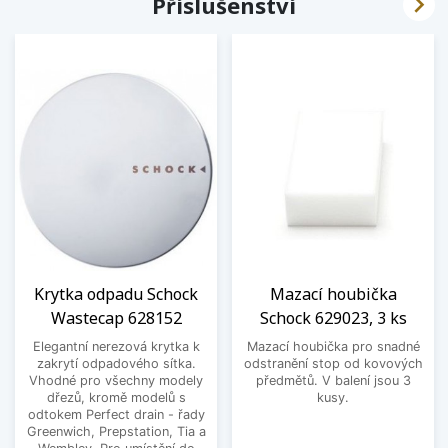

Příslušenství
Krytka odpadu Schock
Mazací houbička
Wastecap 628152
Schock 629023, 3 ks
Elegantní nerezová krytka k
Mazací houbička pro snadné
zakrytí odpadového sítka.
odstranění stop od kovových
Vhodné pro všechny modely
předmětů. V balení jsou 3
dřezů, kromě modelů s
kusy.
odtokem Perfect drain - řady
Greenwich, Prepstation, Tia a