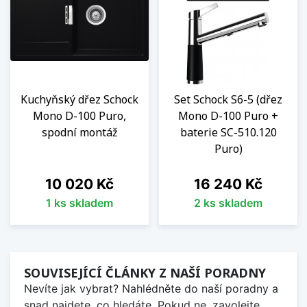
Kuchyňský dřez Schock
Set Schock S6-5 (dřez
Mono D-100 Puro,
Mono D-100 Puro +
spodní montáž
baterie SC-510.120
Puro)
Cena
Cena
10 020 Kč
16 240 Kč
1 ks skladem
2 ks skladem
SOUVISEJÍCÍ ČLÁNKY Z NAŠÍ PORADNY
Nevíte jak vybrat? Nahlédněte do naší poradny a
snad najdete, co hledáte. Pokud ne, zavolejte