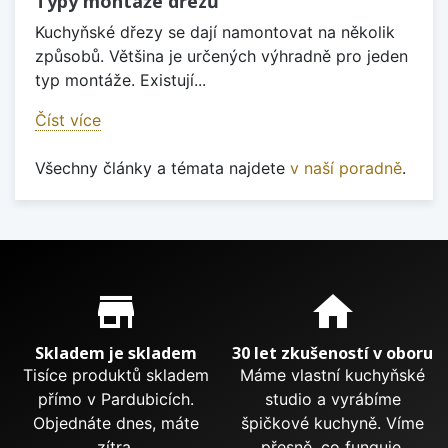
Typy montáže dřezů
Kuchyňské dřezy se dají namontovat na několik
způsobů. Většina je určených výhradně pro jeden
typ montáže. Existují...
Číst více
Všechny články a témata najdete
v naší poradně
.
Proč nakupovat u nás?
store_mall_directory
home
Skladem je skladem
30 let zkušeností v oboru
Tisíce produktů skladem
Máme vlastní kuchyňské
přímo v Pardubicích.
studio a vyrábíme
Objednáte dnes, máte
špičkové kuchyně. Víme
zítra.
přesně, co funguje.