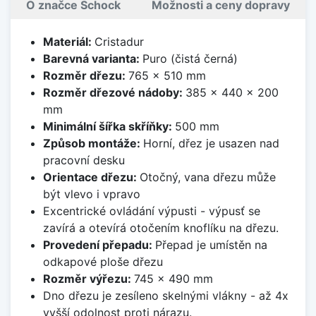
O značce Schock
Možnosti a ceny dopravy
Materiál:
Cristadur
Barevná varianta:
Puro (čistá černá)
Rozměr dřezu:
765 x 510 mm
Rozměr dřezové nádoby:
385 x 440 x 200
mm
Minimální šířka skříňky:
500 mm
Způsob montáže:
Horní, dřez je usazen nad
pracovní desku
Orientace dřezu:
Otočný, vana dřezu může
být vlevo i vpravo
Excentrické ovládání výpusti - výpusť se
zavírá a otevírá otočením knoflíku na dřezu.
Provedení přepadu:
Přepad je umístěn na
odkapové ploše dřezu
Rozměr výřezu:
745 x 490 mm
Dno dřezu je zesíleno skelnými vlákny - až 4x
vyšší odolnost proti nárazu.