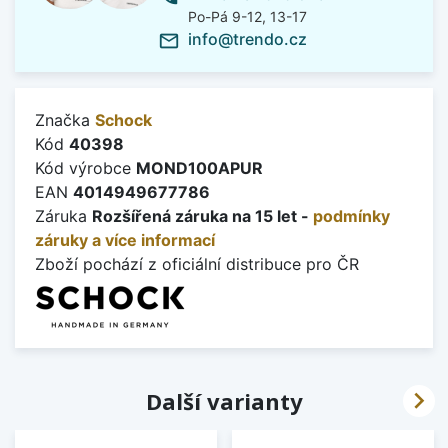
Po-Pá 9-12, 13-17
info@trendo.cz
mail_outline
Značka
Schock
Kód
40398
Kód výrobce
MOND100APUR
EAN
4014949677786
Záruka
Rozšířená záruka na 15 let -
podmínky
záruky a více informací
Zboží pochází z oficiální distribuce pro ČR

Další varianty