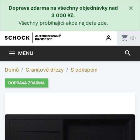
×
Doprava zdarma na všechny objednávky nad
3 000 Kč.
Všechny probíhající akce
najdete zde
.

shopping_cart
(0)
search

MENU
Domů
Granitové dřezy
S odkapem
DOPRAVA ZDARMA