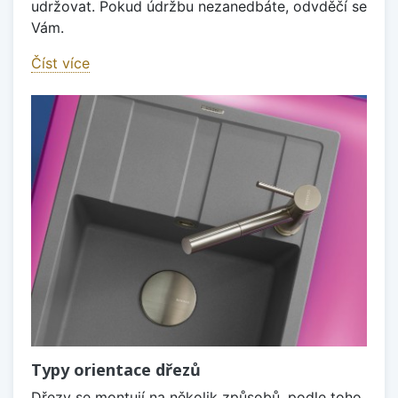
udržovat. Pokud údržbu nezanedbáte, odvděčí se
Vám.
Číst více
Typy orientace dřezů
Dřezy se montují na několik způsobů, podle toho