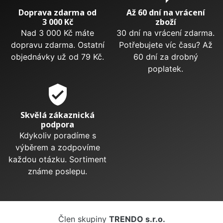
Doprava zdarma od
Až 60 dní na vrácení
3 000 Kč
zboží
Nad 3 000 Kč máte
30 dní na vrácení zdarma.
dopravu zdarma. Ostatní
Potřebujete víc času? Až
objednávky už od 79 Kč.
60 dní za drobný
poplatek.
verified_user
Skvělá zákaznická
podpora
Kdykoliv poradíme s
výběrem a zodpovíme
každou otázku. Sortiment
známe poslepu.
Člen skupiny
TRENDO s.r.o.