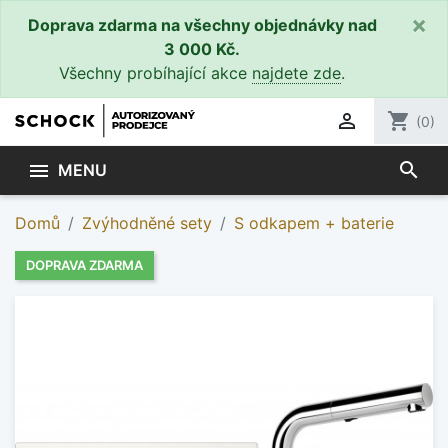
×
Doprava zdarma na všechny objednávky nad
3 000 Kč.
Všechny probíhající akce
najdete zde
.

shopping_cart
(0)
search

MENU
Domů
Zvýhodněné sety
S odkapem + baterie
DOPRAVA ZDARMA