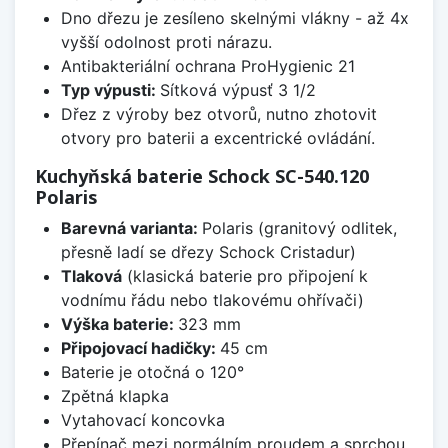
Dno dřezu je zesíleno skelnými vlákny - až 4x
vyšší odolnost proti nárazu.
Antibakteriální ochrana ProHygienic 21
Typ výpusti:
Sítková výpusť 3 1/2
Dřez z výroby bez otvorů, nutno zhotovit
otvory pro baterii a excentrické ovládání.
Kuchyňská baterie Schock SC-540.120
Polaris
Barevná varianta:
Polaris (granitový odlitek,
přesně ladí se dřezy Schock Cristadur)
Tlaková
(klasická baterie pro připojení k
vodnímu řádu nebo tlakovému ohřívači)
Výška baterie:
323 mm
Připojovací hadičky:
45 cm
Baterie je otočná o 120°
Zpětná klapka
Vytahovací koncovka
Přepínač mezi normálním proudem a sprchou