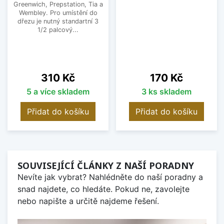
Greenwich, Prepstation, Tia a
Wembley. Pro umístění do
dřezu je nutný standartní 3
1/2 palcový...
Cena
Cena
310 Kč
170 Kč
5 a více skladem
3 ks skladem
Přidat do košíku
Přidat do košíku
SOUVISEJÍCÍ ČLÁNKY Z NAŠÍ PORADNY
Nevíte jak vybrat? Nahlédněte do naší poradny a
snad najdete, co hledáte. Pokud ne, zavolejte
nebo napište a určitě najdeme řešení.