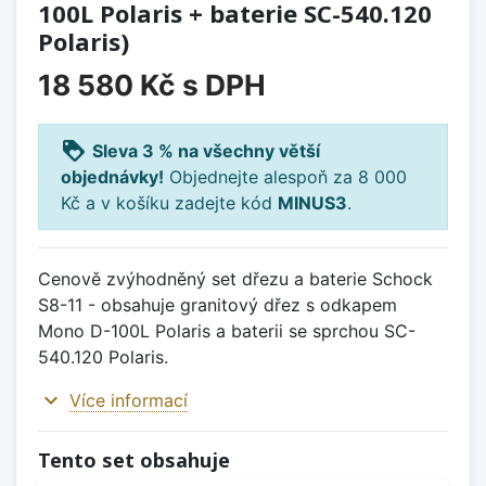
100L Polaris + baterie SC-540.120
Polaris)
18 580 Kč
s DPH
loyalty
Sleva 3 % na všechny větší
objednávky!
Objednejte alespoň za 8 000
Kč a v košíku zadejte kód
MINUS3
.
Cenově zvýhodněný set dřezu a baterie Schock
S8-11 - obsahuje granitový dřez s odkapem
Mono D-100L Polaris a baterii se sprchou SC-
540.120 Polaris.
expand_more
Více informací
Tento set obsahuje