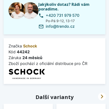
Jakýkoliv dotaz? Rádi vám
poradíme.
+420 731 979 570
phone
Po-Pá 9-12, 13-17
info@trendo.cz
mail_outline
Značka
Schock
Kód
44242
Záruka
24 měsíců
Zboží pochází z oficiální distribuce pro ČR

Další varianty