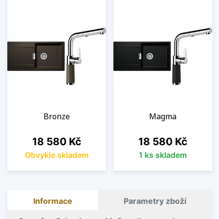
Bronze
Magma
Cena
Cena
18 580 Kč
18 580 Kč
Obvykle skladem
1 ks skladem
Informace
Parametry zboží