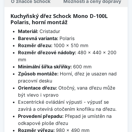
O značce Schock
Možnosti a ceny dopravy
Kuchyňský dřez Schock Mono D-100L
Polaris, horní montáž
Materiál:
Cristadur
Barevná varianta:
Polaris
Rozměr dřezu:
1000 x 510 mm
Rozměr dřezové nádoby:
480 x 440 x 200
mm
Minimální šířka skříňky:
600 mm
Způsob montáže:
Horní, dřez je usazen nad
pracovní desku
Orientace dřezu:
Otočný, vana dřezu může
být vlevo i vpravo
Excentrické ovládání výpusti - výpusť se
zavírá a otevírá otočením knoflíku na dřezu.
Provedení přepadu:
Přepad je umístěn na
odkapové ploše dřezu
Rozměr výřezu:
980 x 490 mm