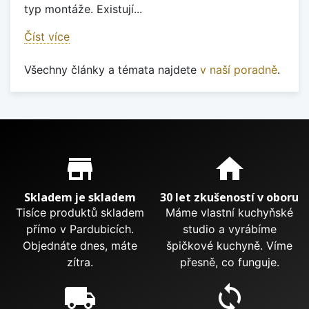
typ montáže. Existují...
Číst více
Všechny články a témata najdete
v naší poradně
.
Proč nakupovat u nás?
store_mall_directory
home
Skladem je skladem
30 let zkušeností v oboru
Tisíce produktů skladem
Máme vlastní kuchyňské
přímo v Pardubicích.
studio a vyrábíme
Objednáte dnes, máte
špičkové kuchyně. Víme
zítra.
přesně, co funguje.
local_shipping
sync