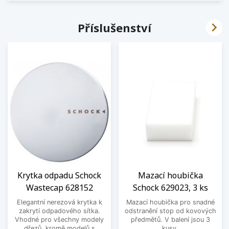

Příslušenství
Krytka odpadu Schock
Mazací houbička
Wastecap 628152
Schock 629023, 3 ks
Elegantní nerezová krytka k
Mazací houbička pro snadné
zakrytí odpadového sítka.
odstranění stop od kovových
Vhodné pro všechny modely
předmětů. V balení jsou 3
dřezů, kromě modelů s
kusy.