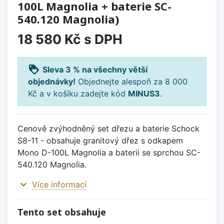
100L Magnolia + baterie SC-
540.120 Magnolia)
18 580 Kč
s DPH
loyalty
Sleva 3 % na všechny větší
objednávky!
Objednejte alespoň za 8 000
Kč a v košíku zadejte kód
MINUS3
.
Cenově zvýhodněný set dřezu a baterie Schock
S8-11 - obsahuje granitový dřez s odkapem
Mono D-100L Magnolia a baterii se sprchou SC-
540.120 Magnolia.
expand_more
Více informací
Tento set obsahuje