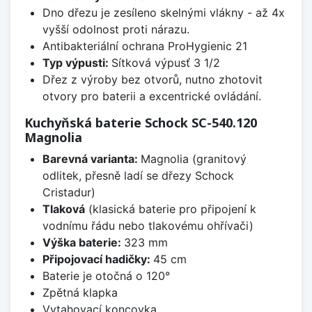
Dno dřezu je zesíleno skelnými vlákny - až 4x
vyšší odolnost proti nárazu.
Antibakteriální ochrana ProHygienic 21
Typ výpusti:
Sítková výpusť 3 1/2
Dřez z výroby bez otvorů, nutno zhotovit
otvory pro baterii a excentrické ovládání.
Kuchyňská baterie Schock SC-540.120
Magnolia
Barevná varianta:
Magnolia (granitový
odlitek, přesně ladí se dřezy Schock
Cristadur)
Tlaková
(klasická baterie pro připojení k
vodnímu řádu nebo tlakovému ohřívači)
Výška baterie:
323 mm
Připojovací hadičky:
45 cm
Baterie je otočná o 120°
Zpětná klapka
Vytahovací koncovka