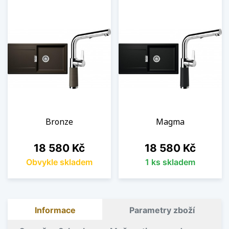
Bronze
Magma
Cena
Cena
18 580 Kč
18 580 Kč
Obvykle skladem
1 ks skladem
Informace
Parametry zboží