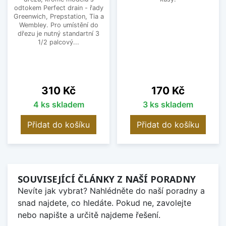
odtokem Perfect drain - řady
Greenwich, Prepstation, Tia a
Wembley. Pro umístění do
dřezu je nutný standartní 3
1/2 palcový...
Cena
Cena
310 Kč
170 Kč
4 ks skladem
3 ks skladem
Přidat do košíku
Přidat do košíku
SOUVISEJÍCÍ ČLÁNKY Z NAŠÍ PORADNY
Nevíte jak vybrat? Nahlédněte do naší poradny a
snad najdete, co hledáte. Pokud ne, zavolejte
nebo napište a určitě najdeme řešení.