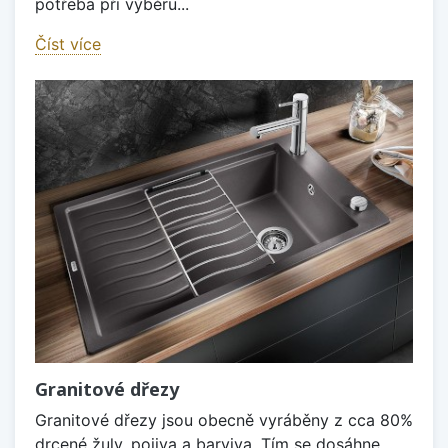
potřeba při výběru...
Číst více
Granitové dřezy
Granitové dřezy jsou obecně vyráběny z cca 80%
drcené žuly, pojiva a barviva. Tím se dosáhne