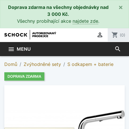
×
Doprava zdarma na všechny objednávky nad
3 000 Kč.
Všechny probíhající akce
najdete zde
.

shopping_cart
(0)
search

MENU
Domů
Zvýhodněné sety
S odkapem + baterie
DOPRAVA ZDARMA