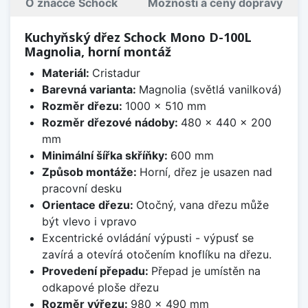
O značce Schock
Možnosti a ceny dopravy
Kuchyňský dřez Schock Mono D-100L
Magnolia, horní montáž
Materiál:
Cristadur
Barevná varianta:
Magnolia (světlá vanilková)
Rozměr dřezu:
1000 x 510 mm
Rozměr dřezové nádoby:
480 x 440 x 200
mm
Minimální šířka skříňky:
600 mm
Způsob montáže:
Horní, dřez je usazen nad
pracovní desku
Orientace dřezu:
Otočný, vana dřezu může
být vlevo i vpravo
Excentrické ovládání výpusti - výpusť se
zavírá a otevírá otočením knoflíku na dřezu.
Provedení přepadu:
Přepad je umístěn na
odkapové ploše dřezu
Rozměr výřezu:
980 x 490 mm