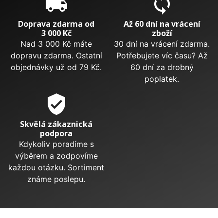
local_shipping
sync
Doprava zdarma od
Až 60 dní na vrácení
3 000 Kč
zboží
Nad 3 000 Kč máte
30 dní na vrácení zdarma.
dopravu zdarma. Ostatní
Potřebujete víc času? Až
objednávky už od 79 Kč.
60 dní za drobný
poplatek.
verified_user
Skvělá zákaznická
podpora
Kdykoliv poradíme s
výběrem a zodpovíme
každou otázku. Sortiment
známe poslepu.