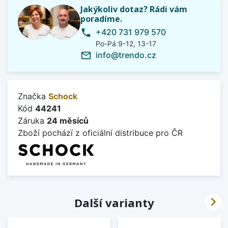
Jakýkoliv dotaz? Rádi vám
poradíme.
+420 731 979 570
phone
Po-Pá 9-12, 13-17
info@trendo.cz
mail_outline
Značka
Schock
Kód
44241
Záruka
24 měsíců
Zboží pochází z oficiální distribuce pro ČR

Další varianty