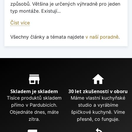
způsobů. Většina je určených výhradně pro jeden
typ montáže. Existují...
Číst více
Všechny články a témata najdete
v naší poradně
.
Proč nakupovat u nás?
store_mall_directory
home
Skladem je skladem
30 let zkušeností v oboru
Tisíce produktů skladem
Máme vlastní kuchyňské
přímo v Pardubicích.
studio a vyrábíme
Objednáte dnes, máte
špičkové kuchyně. Víme
zítra.
přesně, co funguje.