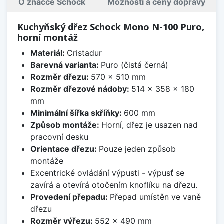
O značce Schock
Možnosti a ceny dopravy
Kuchyňský dřez Schock Mono N-100 Puro,
horní montáž
Materiál:
Cristadur
Barevná varianta:
Puro (čistá černá)
Rozměr dřezu:
570 x 510 mm
Rozměr dřezové nádoby:
514 x 358 x 180
mm
Minimální šířka skříňky:
600 mm
Způsob montáže:
Horní, dřez je usazen nad
pracovní desku
Orientace dřezu:
Pouze jeden způsob
montáže
Excentrické ovládání výpusti - výpusť se
zavírá a otevírá otočením knoflíku na dřezu.
Provedení přepadu:
Přepad umístěn ve vaně
dřezu
Rozměr výřezu:
552 x 490 mm