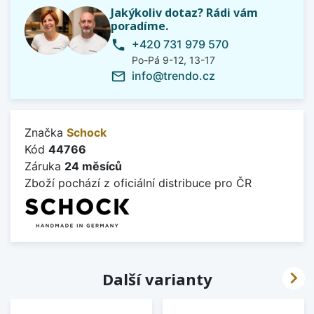
Jakýkoliv dotaz? Rádi vám
poradíme.
+420 731 979 570
phone
Po-Pá 9-12, 13-17
info@trendo.cz
mail_outline
Značka
Schock
Kód
44766
Záruka
24 měsíců
Zboží pochází z oficiální distribuce pro ČR

Další varianty