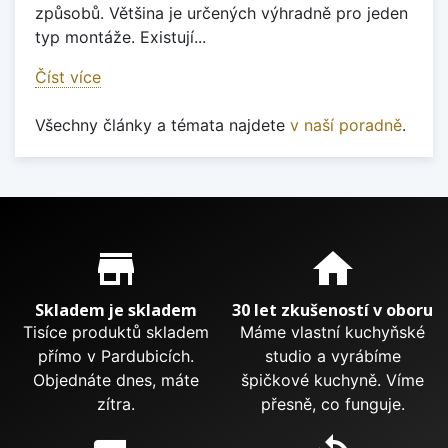
způsobů. Většina je určených výhradně pro jeden
typ montáže. Existují...
Číst více
Všechny články a témata najdete
v naší poradně
.
Proč nakupovat u nás?
store_mall_directory
home
Skladem je skladem
30 let zkušeností v oboru
Tisíce produktů skladem
Máme vlastní kuchyňské
přímo v Pardubicích.
studio a vyrábíme
Objednáte dnes, máte
špičkové kuchyně. Víme
zítra.
přesně, co funguje.