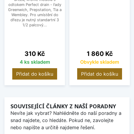
odtokem Perfect drain - řady
Greenwich, Prepstation, Tia a
Wembley. Pro umístění do
dřezu je nutný standartní 3
1/2 palcový...
Cena
Cena
310 Kč
1 860 Kč
4 ks skladem
Obvykle skladem
Přidat do košíku
Přidat do košíku
SOUVISEJÍCÍ ČLÁNKY Z NAŠÍ PORADNY
Nevíte jak vybrat? Nahlédněte do naší poradny a
snad najdete, co hledáte. Pokud ne, zavolejte
nebo napište a určitě najdeme řešení.