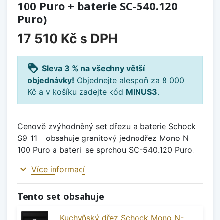
100 Puro + baterie SC-540.120
Puro)
17 510 Kč
s DPH
loyalty
Sleva 3 % na všechny větší
objednávky!
Objednejte alespoň za 8 000
Kč a v košíku zadejte kód
MINUS3
.
Cenově zvýhodněný set dřezu a baterie Schock
S9-11 - obsahuje granitový jednodřez Mono N-
100 Puro a baterii se sprchou SC-540.120 Puro.
expand_more
Více informací
Tento set obsahuje
Kuchyňský dřez Schock Mono N-