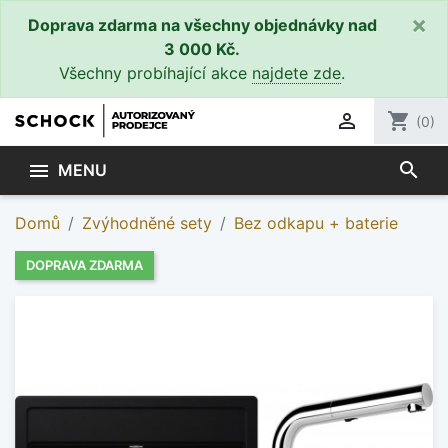
×
Doprava zdarma na všechny objednávky nad
3 000 Kč.
Všechny probíhající akce
najdete zde
.

shopping_cart
(0)
search

MENU
Domů
Zvýhodněné sety
Bez odkapu + baterie
DOPRAVA ZDARMA