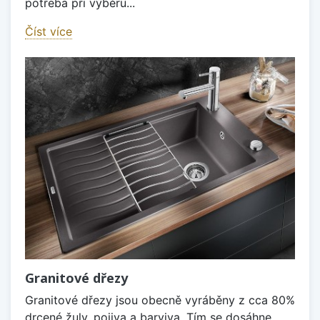
potřeba při výběru...
Číst více
Granitové dřezy
Granitové dřezy jsou obecně vyráběny z cca 80%
drcené žuly, pojiva a barviva. Tím se dosáhne