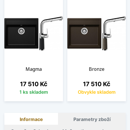
Magma
Bronze
Cena
Cena
17 510 Kč
17 510 Kč
1 ks skladem
Obvykle skladem
Informace
Parametry zboží