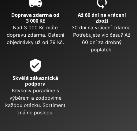
local_shipping
sync
Doprava zdarma od
Až 60 dní na vrácení
3 000 Kč
zboží
Nad 3 000 Kč máte
30 dní na vrácení zdarma.
dopravu zdarma. Ostatní
Potřebujete víc času? Až
objednávky už od 79 Kč.
60 dní za drobný
poplatek.
verified_user
Skvělá zákaznická
podpora
Kdykoliv poradíme s
výběrem a zodpovíme
každou otázku. Sortiment
známe poslepu.