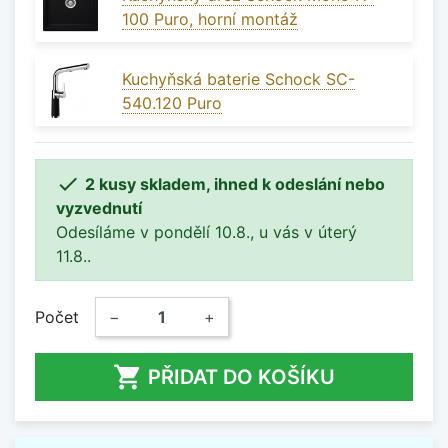
100 Puro, horní montáž
Kuchyňská baterie Schock SC-
540.120 Puro

2 kusy skladem, ihned k odeslání nebo
vyzvednutí
Odesíláme v pondělí 10.8., u vás v úterý
11.8..
Počet
−
+

PŘIDAT DO KOŠÍKU