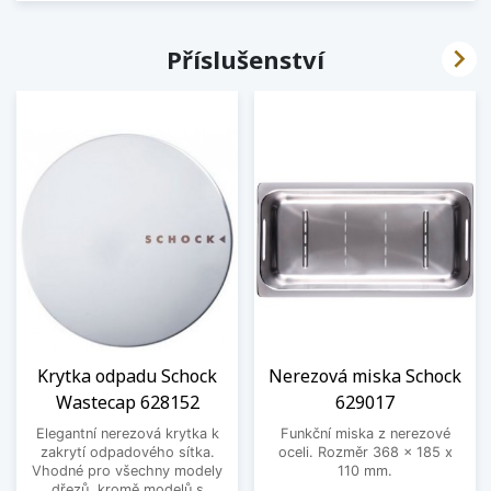

Příslušenství
Krytka odpadu Schock
Nerezová miska Schock
Wastecap 628152
629017
Elegantní nerezová krytka k
Funkční miska z nerezové
zakrytí odpadového sítka.
oceli. Rozměr 368 x 185 x
Vhodné pro všechny modely
110 mm.
dřezů, kromě modelů s