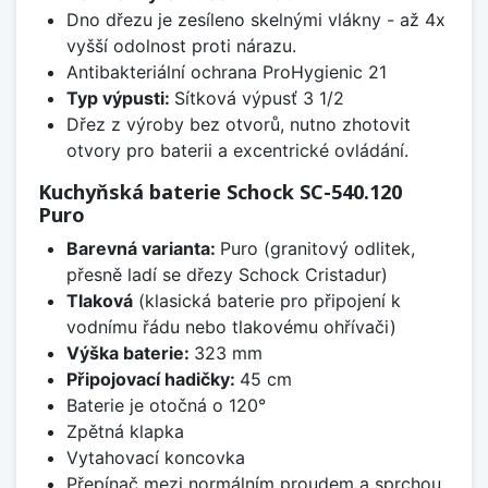
Dno dřezu je zesíleno skelnými vlákny - až 4x
vyšší odolnost proti nárazu.
Antibakteriální ochrana ProHygienic 21
Typ výpusti:
Sítková výpusť 3 1/2
Dřez z výroby bez otvorů, nutno zhotovit
otvory pro baterii a excentrické ovládání.
Kuchyňská baterie Schock SC-540.120
Puro
Barevná varianta:
Puro (granitový odlitek,
přesně ladí se dřezy Schock Cristadur)
Tlaková
(klasická baterie pro připojení k
vodnímu řádu nebo tlakovému ohřívači)
Výška baterie:
323 mm
Připojovací hadičky:
45 cm
Baterie je otočná o 120°
Zpětná klapka
Vytahovací koncovka
Přepínač mezi normálním proudem a sprchou