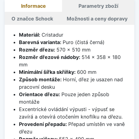
Informace
Parametry zboží
O značce Schock
Možnosti a ceny dopravy
Materiál:
Cristadur
Barevná varianta:
Puro (čistá černá)
Rozměr dřezu:
570 x 510 mm
Rozměr dřezové nádoby:
514 x 358 x 180
mm
Minimální šířka skříňky:
600 mm
Způsob montáže:
Horní, dřez je usazen nad
pracovní desku
Orientace dřezu:
Pouze jeden způsob
montáže
Excentrické ovládání výpusti - výpusť se
zavírá a otevírá otočením knoflíku na dřezu.
Provedení přepadu:
Přepad umístěn ve vaně
dřezu