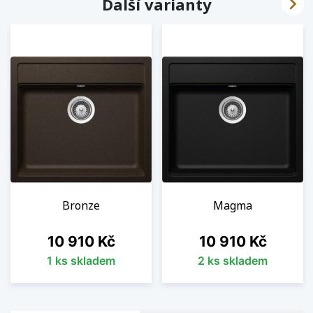

Další varianty
Bronze
Magma
Cena
Cena
10 910 Kč
10 910 Kč
1 ks skladem
2 ks skladem