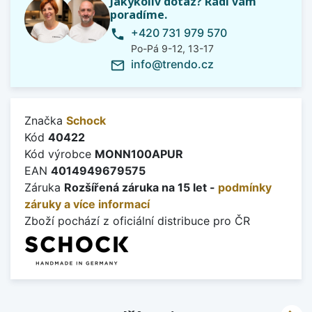
Jakýkoliv dotaz? Rádi vám
poradíme.
+420 731 979 570
phone
Po-Pá 9-12, 13-17
info@trendo.cz
mail_outline
Značka
Schock
Kód
40422
Kód výrobce
MONN100APUR
EAN
4014949679575
Záruka
Rozšířená záruka na 15 let -
podmínky
záruky a více informací
Zboží pochází z oficiální distribuce pro ČR