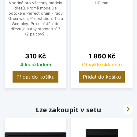
Vhodné pro všechny modely
110 mm.
dřezů, kromě modelů s
odtokem Perfect drain - řady
Greenwich, Prepstation, Tia a
Wembley. Pro umístění do
dřezu je nutný standartní 3
1/2 palcový...
Cena
Cena
310 Kč
1 860 Kč
4 ks skladem
Obvykle skladem
Přidat do košíku
Přidat do košíku

Lze zakoupit v setu