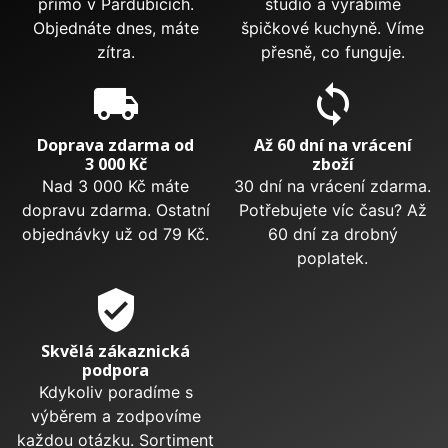
přímo v Pardubicích.
studio a vyrábíme
Objednáte dnes, máte
špičkové kuchyně. Víme
zítra.
přesně, co funguje.
local_shipping
sync
Doprava zdarma od
Až 60 dní na vrácení
3 000 Kč
zboží
Nad 3 000 Kč máte
30 dní na vrácení zdarma.
dopravu zdarma. Ostatní
Potřebujete víc času? Až
objednávky už od 79 Kč.
60 dní za drobný
poplatek.
verified_user
Skvělá zákaznická
podpora
Kdykoliv poradíme s
výběrem a zodpovíme
každou otázku. Sortiment