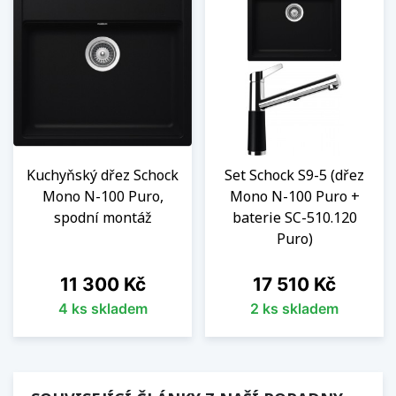
Kuchyňský dřez Schock
Set Schock S9-5 (dřez
Mono N-100 Puro,
Mono N-100 Puro +
spodní montáž
baterie SC-510.120
Puro)
Cena
Cena
11 300 Kč
17 510 Kč
4 ks skladem
2 ks skladem