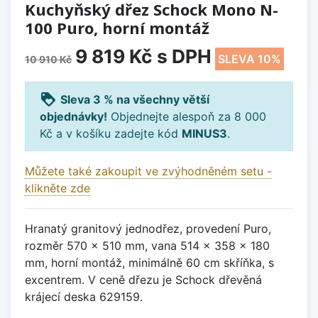
Kuchyňský dřez Schock Mono N-
100 Puro, horní montáž
9 819 Kč
s DPH
SLEVA 10%
10 910 Kč
loyalty
Sleva 3 % na všechny větší
objednávky!
Objednejte alespoň za 8 000
Kč a v košíku zadejte kód
MINUS3
.
Můžete také zakoupit ve zvýhodněném setu -
klikněte zde
Hranatý granitový jednodřez, provedení Puro,
rozměr 570 x 510 mm, vana 514 x 358 x 180
mm, horní montáž, minimálně 60 cm skříňka, s
excentrem. V ceně dřezu je Schock dřevěná
krájecí deska 629159.