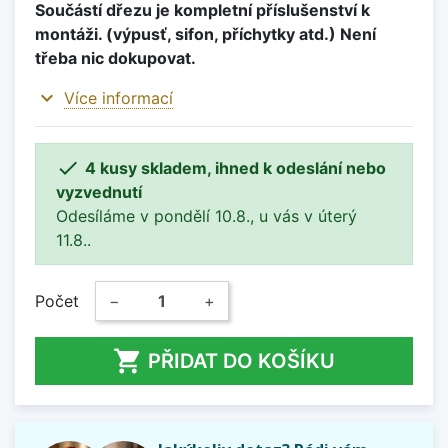
Součástí dřezu je kompletní příslušenství k
montáži. (výpusť, sifon, příchytky atd.) Není
třeba nic dokupovat.
expand_more
Více informací

4 kusy skladem, ihned k odeslání nebo
vyzvednutí
Odesíláme v pondělí 10.8., u vás v úterý
11.8..
Počet
−
+

PŘIDAT DO KOŠÍKU