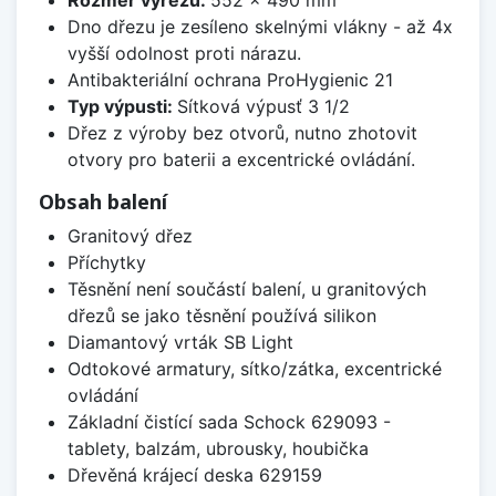
Rozměr výřezu:
552 x 490 mm
Dno dřezu je zesíleno skelnými vlákny - až 4x
vyšší odolnost proti nárazu.
Antibakteriální ochrana ProHygienic 21
Typ výpusti:
Sítková výpusť 3 1/2
Dřez z výroby bez otvorů, nutno zhotovit
otvory pro baterii a excentrické ovládání.
Obsah balení
Granitový dřez
Příchytky
Těsnění není součástí balení, u granitových
dřezů se jako těsnění používá silikon
Diamantový vrták SB Light
Odtokové armatury, sítko/zátka, excentrické
ovládání
Základní čistící sada Schock 629093 -
tablety, balzám, ubrousky, houbička
Dřevěná krájecí deska 629159