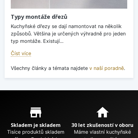
Typy montáže dřezů
Kuchyňské dřezy se dají namontovat na několik
způsobů. Většina je určených výhradně pro jeden
typ montáže. Existují...
Číst více
Všechny články a témata najdete
v naší poradně
.
Proč nakupovat u nás?
store_mall_directory
home
Skladem je skladem
30 let zkušeností v oboru
Tisíce produktů skladem
Máme vlastní kuchyňské