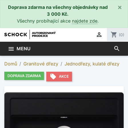
×
Doprava zdarma na všechny objednávky nad
3 000 Kč.
Všechny probíhající akce
najdete zde
.

shopping_cart
(0)
search

MENU
Domů
Granitové dřezy
Jednodřezy, kulaté dřezy
local_offer
DOPRAVA ZDARMA
AKCE