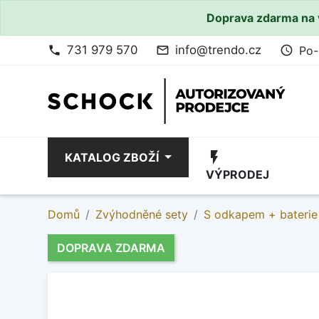
Doprava zdarma na 
731 979 570
info@trendo.cz
Po-
phone
mail_outline
access_time
flash_on
KATALOG ZBOŽÍ
VÝPRODEJ
Domů
Zvýhodněné sety
S odkapem + baterie
DOPRAVA ZDARMA