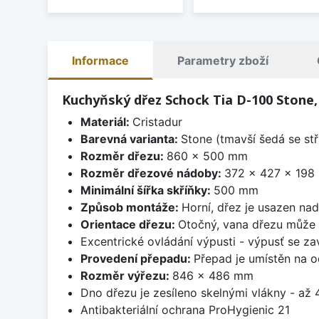
Informace
Parametry zboží
Kuchyňský dřez Schock Tia D-100 Stone
Materiál:
Cristadur
Barevná varianta:
Stone (tmavší šedá se stř
Rozměr dřezu:
860 x 500 mm
Rozměr dřezové nádoby:
372 x 427 x 198
Minimální šířka skříňky:
500 mm
Způsob montáže:
Horní, dřez je usazen na
Orientace dřezu:
Otočný, vana dřezu může 
Excentrické ovládání výpusti - výpusť se zav
Provedení přepadu:
Přepad je umístěn na 
Rozměr výřezu:
846 x 486 mm
Dno dřezu je zesíleno skelnými vlákny - až 4
Antibakteriální ochrana ProHygienic 21