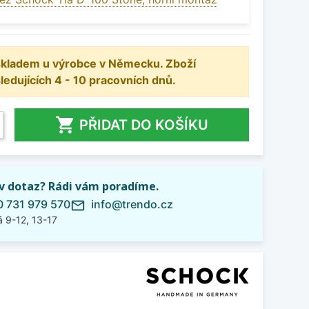
 skladem u výrobce v Německu. Zboží
dujících 4 - 10 pracovních dnů.

PŘIDAT DO KOŠÍKU
iv dotaz? Rádi vám poradíme.
 731 979 570
info@trendo.cz
mail_outline
 9-12, 13-17