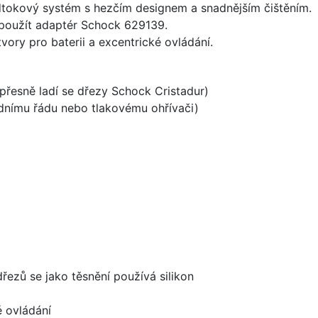
dtokový systém s hezčím designem a snadnějším čištěním.
 použít adaptér Schock 629139.
vory pro baterii a excentrické ovládání.
 přesně ladí se dřezy Schock Cristadur)
odnímu řádu nebo tlakovému ohřívači)
dřezů se jako těsnění používá silikon
é ovládání