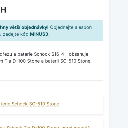
PH
hny větší objednávky!
Objednejte alespoň
ku zadejte kód
MINUS3
.
řezu a baterie Schock S16-4 - obsahuje
m Tia D-100 Stone a baterii SC-510 Stone.
terie Schock SC-510 Stone
ez Schock Tia D-100 Stone, horní montáž