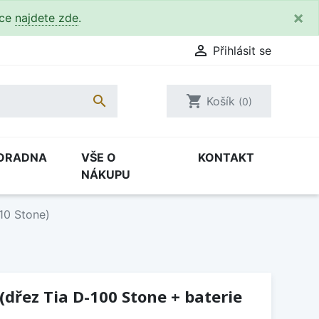
×
kce
najdete zde
.

Přihlásit se

shopping_cart
Košík
(0)
ORADNA
VŠE O
KONTAKT
NÁKUPU
10 Stone)
(dřez Tia D-100 Stone + baterie