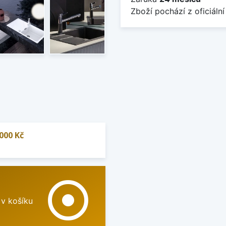
Zboží pochází z oficiální
000 Kč
adjust
 v košíku