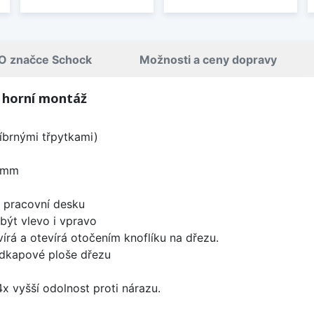
O značce Schock
Možnosti a ceny dopravy
, horní montáž
íbrnými třpytkami)
 mm
d pracovní desku
být vlevo i vpravo
írá a otevírá otočením knoflíku na dřezu.
odkapové ploše dřezu
x vyšší odolnost proti nárazu.