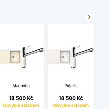

Magnolia
Polaris
Cena
Cena
18 500 Kč
18 500 Kč
Obvykle skladem
Obvykle skladem
Ob