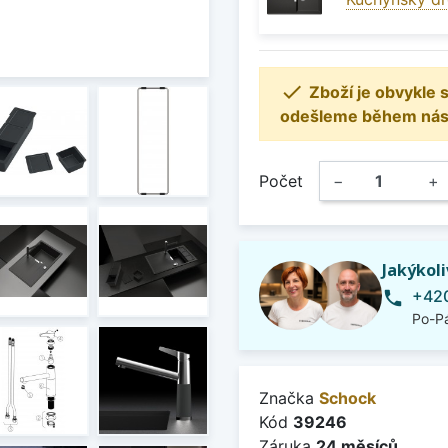

Zboží je obvykle
odešleme během násle
Počet
−
+
Jakýkol
+420
phone
Po-Pá
Značka
Schock
Kód
39246
Záruka
24 měsíců