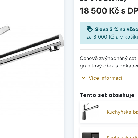
18 500 Kč
s D
loyalty
Sleva 3 % na všec
za 8 000 Kč a v koší
Cenově zvýhodněný set d
granitový dřez s odkape
expand_more
Více informací
Tento set obsahuje
Kuchyňská ba
Kuchyňský dř