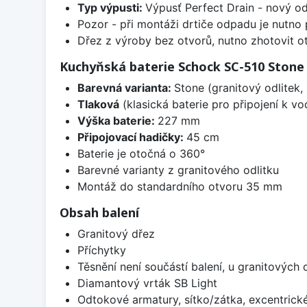
Typ výpusti:
Výpusť Perfect Drain - nový o
Pozor - při montáži drtiče odpadu je nutno
Dřez z výroby bez otvorů, nutno zhotovit ot
Kuchyňská baterie Schock SC-510 Stone
Barevná varianta:
Stone (granitový odlitek,
Tlaková
(klasická baterie pro připojení k v
Výška baterie:
227 mm
Připojovací hadičky:
45 cm
Baterie je otočná o 360°
Barevné varianty z granitového odlitku
Montáž do standardního otvoru 35 mm
Obsah balení
Granitový dřez
Příchytky
Těsnění není součástí balení, u granitových 
Diamantový vrták SB Light
Odtokové armatury, sítko/zátka, excentrick