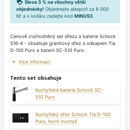
loyalty
Sleva 3 % na všechny větší
objednávky!
Objednejte alespoň za 8 000
Kč a v košíku zadejte kód
MINUS3
.
Cenově zvýhodněný set dřezu a baterie Schock
S16-4 - obsahuje granitový dřez s odkapem Tia
D-100 Puro a baterii SC-510 Puro.
expand_more
Více informací
Tento set obsahuje
Kuchyňská baterie Schock SC-
510 Puro
Kuchyňský dřez Schock Tia D-100
Puro, horní montáž