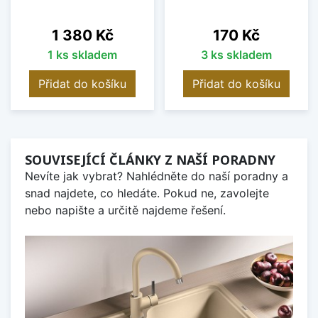
Cena
Cena
1 380 Kč
170 Kč
1 ks skladem
3 ks skladem
Přidat do košíku
Přidat do košíku
SOUVISEJÍCÍ ČLÁNKY Z NAŠÍ PORADNY
Nevíte jak vybrat? Nahlédněte do naší poradny a
snad najdete, co hledáte. Pokud ne, zavolejte
nebo napište a určitě najdeme řešení.