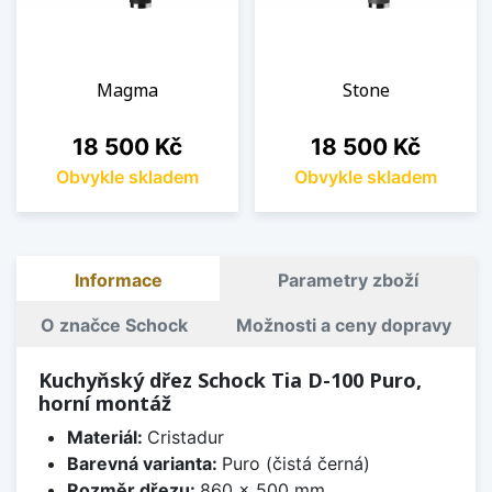
Magma
Stone
Cena
Cena
18 500 Kč
18 500 Kč
Obvykle skladem
Obvykle skladem
Informace
Parametry zboží
O značce Schock
Možnosti a ceny dopravy
Kuchyňský dřez Schock Tia D-100 Puro,
horní montáž
Materiál:
Cristadur
Barevná varianta:
Puro (čistá černá)
Rozměr dřezu:
860 x 500 mm