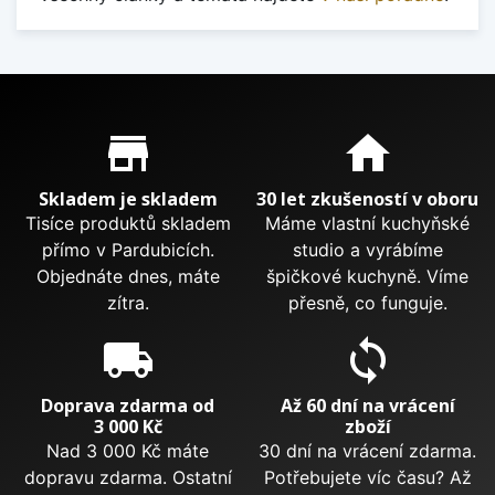
Proč nakupovat u nás?
store_mall_directory
home
Skladem je skladem
30 let zkušeností v oboru
Tisíce produktů skladem
Máme vlastní kuchyňské
přímo v Pardubicích.
studio a vyrábíme
Objednáte dnes, máte
špičkové kuchyně. Víme
zítra.
přesně, co funguje.
local_shipping
sync
Doprava zdarma od
Až 60 dní na vrácení
3 000 Kč
zboží
Nad 3 000 Kč máte
30 dní na vrácení zdarma.
dopravu zdarma. Ostatní
Potřebujete víc času? Až