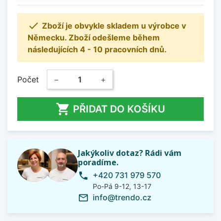

Zboží je obvykle skladem u výrobce v
Německu. Zboží odešleme během
následujících 4 - 10 pracovních dnů.
Počet
−
+

PŘIDAT DO KOŠÍKU
Jakýkoliv dotaz? Rádi vám
poradíme.
+420 731 979 570
phone
Po-Pá 9-12, 13-17
info@trendo.cz
mail_outline