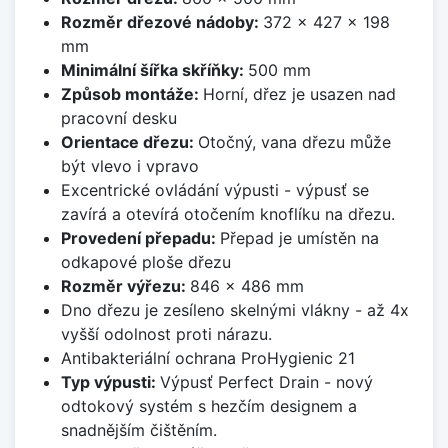
Rozměr dřezové nádoby:
372 x 427 x 198
mm
Minimální šířka skříňky:
500 mm
Způsob montáže:
Horní, dřez je usazen nad
pracovní desku
Orientace dřezu:
Otočný, vana dřezu může
být vlevo i vpravo
Excentrické ovládání výpusti - výpusť se
zavírá a otevírá otočením knoflíku na dřezu.
Provedení přepadu:
Přepad je umístěn na
odkapové ploše dřezu
Rozměr výřezu:
846 x 486 mm
Dno dřezu je zesíleno skelnými vlákny - až 4x
vyšší odolnost proti nárazu.
Antibakteriální ochrana ProHygienic 21
Typ výpusti:
Výpusť Perfect Drain - nový
odtokový systém s hezčím designem a
snadnějším čištěním.