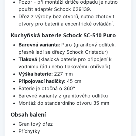
Pozor - při montáži drtiče odpadu je nutno
použít adaptér Schock 629139.
Dřez z výroby bez otvorů, nutno zhotovit
otvory pro baterii a excentrické ovládání.
Kuchyňská baterie Schock SC-510 Puro
Barevná varianta:
Puro (granitový odlitek,
přesně ladí se dřezy Schock Cristadur)
Tlaková
(klasická baterie pro připojení k
vodnímu řádu nebo tlakovému ohřívači)
Výška baterie:
227 mm
Připojovací hadičky:
45 cm
Baterie je otočná o 360°
Barevné varianty z granitového odlitku
Montáž do standardního otvoru 35 mm
Obsah balení
Granitový dřez
Příchytky