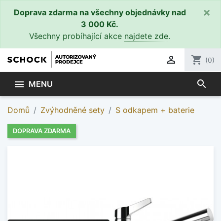
×
Doprava zdarma na všechny objednávky nad
3 000 Kč.
Všechny probíhající akce
najdete zde
.

shopping_cart
(0)
search

MENU
Domů
Zvýhodněné sety
S odkapem + baterie
DOPRAVA ZDARMA