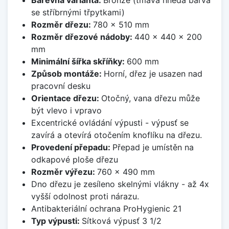
se stříbrnými třpytkami)
Rozměr dřezu:
780 x 510 mm
Rozměr dřezové nádoby:
440 x 440 x 200
mm
Minimální šířka skříňky:
600 mm
Způsob montáže:
Horní, dřez je usazen nad
pracovní desku
Orientace dřezu:
Otočný, vana dřezu může
být vlevo i vpravo
Excentrické ovládání výpusti - výpusť se
zavírá a otevírá otočením knoflíku na dřezu.
Provedení přepadu:
Přepad je umístěn na
odkapové ploše dřezu
Rozměr výřezu:
760 x 490 mm
Dno dřezu je zesíleno skelnými vlákny - až 4x
vyšší odolnost proti nárazu.
Antibakteriální ochrana ProHygienic 21
Typ výpusti:
Sítková výpusť 3 1/2