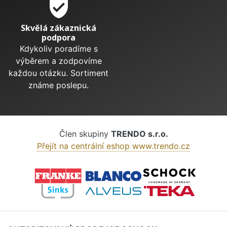
verified_user
Skvělá zákaznická
podpora
Kdykoliv poradíme s
výběrem a zodpovíme
každou otázku. Sortiment
známe poslepu.
Člen skupiny
TRENDO s.r.o.
Přejít na centrální eshop www.trendo.cz