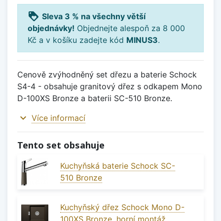
loyalty
Sleva 3 % na všechny větší
objednávky!
Objednejte alespoň za 8 000
Kč a v košíku zadejte kód
MINUS3
.
Cenově zvýhodněný set dřezu a baterie Schock
S4-4 - obsahuje granitový dřez s odkapem Mono
D-100XS Bronze a baterii SC-510 Bronze.
expand_more
Více informací
Tento set obsahuje
Kuchyňská baterie Schock SC-
510 Bronze
Kuchyňský dřez Schock Mono D-
100XS Bronze, horní montáž