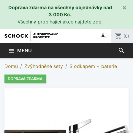
×
Doprava zdarma na všechny objednávky nad
3 000 Kč.
Všechny probíhající akce
najdete zde
.

shopping_cart
(0)
search

MENU
Domů
Zvýhodněné sety
S odkapem + baterie
DOPRAVA ZDARMA