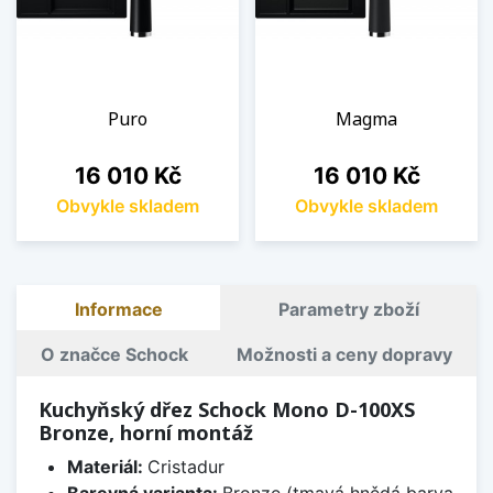
Puro
Magma
Cena
Cena
16 010 Kč
16 010 Kč
Obvykle skladem
Obvykle skladem
Informace
Parametry zboží
O značce Schock
Možnosti a ceny dopravy
Kuchyňský dřez Schock Mono D-100XS
Bronze, horní montáž
Materiál:
Cristadur
Barevná varianta:
Bronze (tmavá hnědá barva