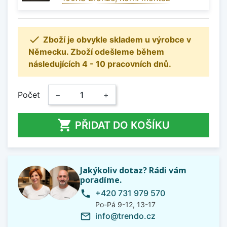

Zboží je obvykle skladem u výrobce v
Německu. Zboží odešleme během
následujících 4 - 10 pracovních dnů.
Počet
−
+

PŘIDAT DO KOŠÍKU
Jakýkoliv dotaz? Rádi vám
poradíme.
+420 731 979 570
phone
Po-Pá 9-12, 13-17
info@trendo.cz
mail_outline