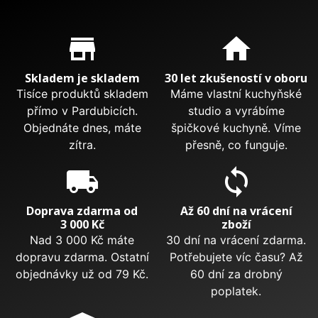
Proč nakupovat u nás?
store_mall_directory
home
Skladem je skladem
30 let zkušeností v oboru
Tisíce produktů skladem
Máme vlastní kuchyňské
přímo v Pardubicích.
studio a vyrábíme
Objednáte dnes, máte
špičkové kuchyně. Víme
zítra.
přesně, co funguje.
local_shipping
sync
Doprava zdarma od
Až 60 dní na vrácení
3 000 Kč
zboží
Nad 3 000 Kč máte
30 dní na vrácení zdarma.
dopravu zdarma. Ostatní
Potřebujete víc času? Až
objednávky už od 79 Kč.
60 dní za drobný
poplatek.