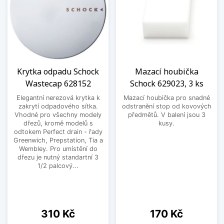
Krytka odpadu Schock
Mazací houbička
Wastecap 628152
Schock 629023, 3 ks
Elegantní nerezová krytka k
Mazací houbička pro snadné
zakrytí odpadového sítka.
odstranění stop od kovových
Vhodné pro všechny modely
předmětů. V balení jsou 3
dřezů, kromě modelů s
kusy.
odtokem Perfect drain - řady
Greenwich, Prepstation, Tia a
Wembley. Pro umístění do
dřezu je nutný standartní 3
1/2 palcový...
Cena
Cena
310 Kč
170 Kč