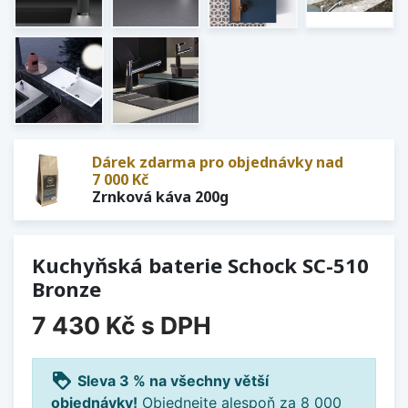
Dárek zdarma pro objednávky nad
7 000 Kč
Zrnková káva 200g
Kuchyňská baterie Schock SC-510
Bronze
7 430 Kč
s DPH
loyalty
Sleva 3 % na všechny větší
objednávky!
Objednejte alespoň za 8 000