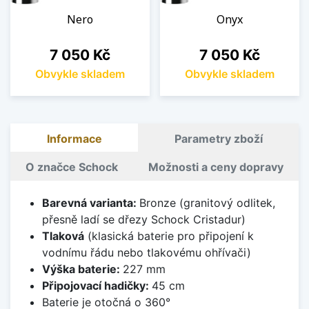
Nero
Onyx
Cena
Cena
7 050 Kč
7 050 Kč
Obvykle skladem
Obvykle skladem
Informace
Parametry zboží
O značce Schock
Možnosti a ceny dopravy
Barevná varianta:
Bronze (granitový odlitek,
přesně ladí se dřezy Schock Cristadur)
Tlaková
(klasická baterie pro připojení k
vodnímu řádu nebo tlakovému ohřívači)
Výška baterie:
227 mm
Připojovací hadičky:
45 cm
Baterie je otočná o 360°