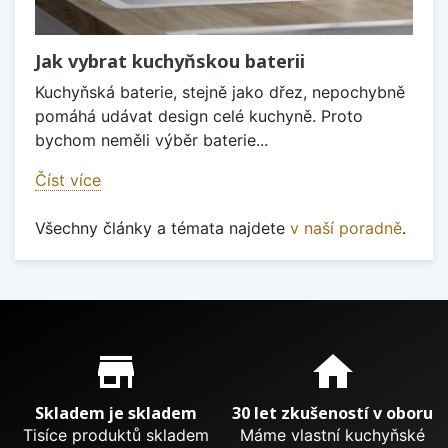
Jak vybrat kuchyňskou baterii
Kuchyňská baterie, stejně jako dřez, nepochybně
pomáhá udávat design celé kuchyně. Proto
bychom neměli výběr baterie...
Číst více
Všechny články a témata najdete
v naší poradně
.
Proč nakupovat u nás?
store_mall_directory
home
Skladem je skladem
30 let zkušeností v oboru
Tisíce produktů skladem
Máme vlastní kuchyňské