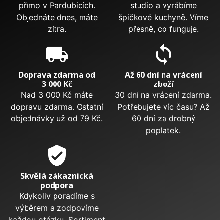
přímo v Pardubicích.
studio a vyrábíme
Objednáte dnes, máte
špičkové kuchyně. Víme
zítra.
přesně, co funguje.
local_shipping
sync
Doprava zdarma od
Až 60 dní na vrácení
3 000 Kč
zboží
Nad 3 000 Kč máte
30 dní na vrácení zdarma.
dopravu zdarma. Ostatní
Potřebujete víc času? Až
objednávky už od 79 Kč.
60 dní za drobný
poplatek.
verified_user
Skvělá zákaznická
podpora
Kdykoliv poradíme s
výběrem a zodpovíme
každou otázku. Sortiment