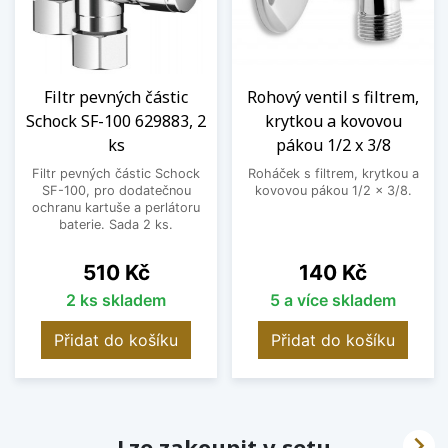
Filtr pevných částic
Rohový ventil s filtrem,
Schock SF-100 629883, 2
krytkou a kovovou
ks
pákou 1/2 x 3/8
Filtr pevných částic Schock
Roháček s filtrem, krytkou a
SF-100, pro dodatečnou
kovovou pákou 1/2 x 3/8.
ochranu kartuše a perlátoru
baterie. Sada 2 ks.
Cena
Cena
510 Kč
140 Kč
2 ks skladem
5 a více skladem
Přidat do košíku
Přidat do košíku

Lze zakoupit v setu