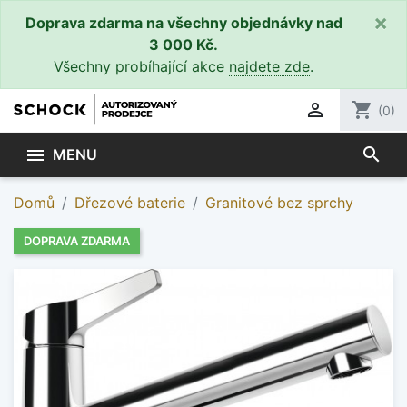
×
Doprava zdarma na všechny objednávky nad
3 000 Kč.
Všechny probíhající akce
najdete zde
.

shopping_cart
(0)
search

MENU
Domů
Dřezové baterie
Granitové bez sprchy
DOPRAVA ZDARMA