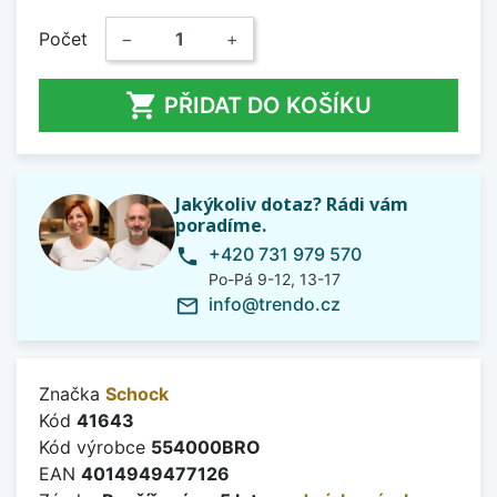
Počet
−
+

PŘIDAT DO KOŠÍKU
Jakýkoliv dotaz? Rádi vám
poradíme.
+420 731 979 570
phone
Po-Pá 9-12, 13-17
info@trendo.cz
mail_outline
Značka
Schock
Kód
41643
Kód výrobce
554000BRO
EAN
4014949477126