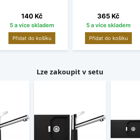
Cena
Cena
140 Kč
365 Kč
5 a více skladem
5 a více skladem
Přidat do košíku
Přidat do košíku
Lze zakoupit v setu