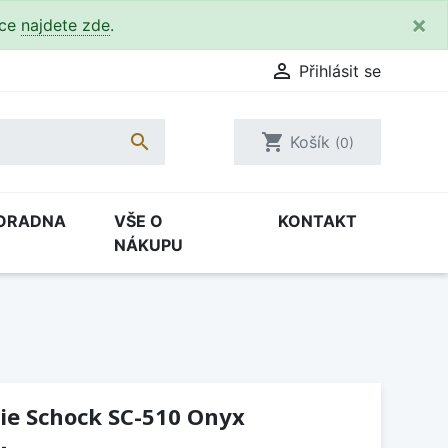
×
kce
najdete zde
.

Přihlásit se

shopping_cart
Košík
(0)
ORADNA
VŠE O
KONTAKT
NÁKUPU
ie Schock SC-510 Onyx