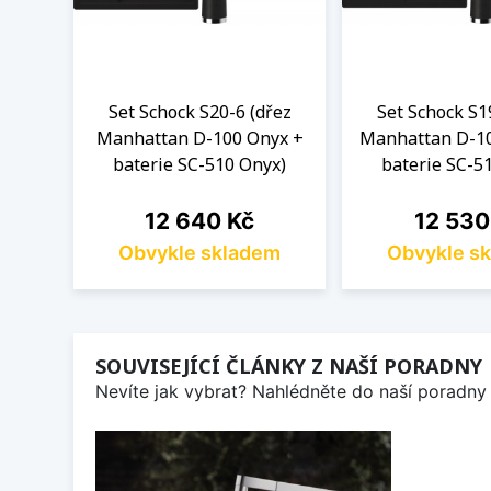
Set Schock S20-6 (dřez
Set Schock S1
Manhattan D-100 Onyx +
Manhattan D-1
baterie SC-510 Onyx)
baterie SC-5
Cena
Cena
12 640 Kč
12 530
Obvykle skladem
Obvykle s
SOUVISEJÍCÍ ČLÁNKY Z NAŠÍ PORADNY
Nevíte jak vybrat? Nahlédněte do naší poradny 