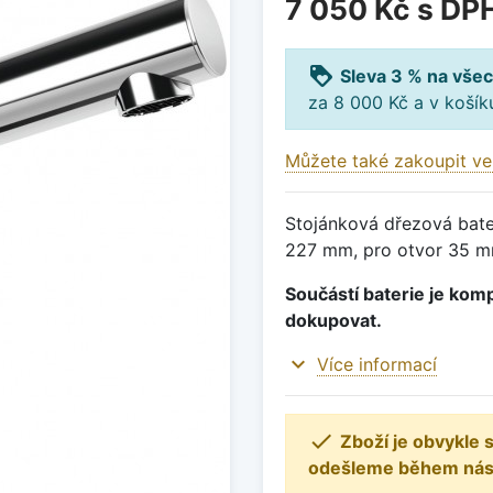
7 050 Kč
s DP
loyalty
Sleva 3 % na všec
za 8 000 Kč a v koší
Můžete také zakoupit ve
Stojánková dřezová bater
227 mm, pro otvor 35 mm
Součástí baterie je komp
dokupovat.
expand_more
Více informací

Zboží je obvykle
odešleme během násle