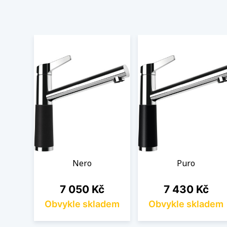
Nero
Puro
Cena
Cena
7 050 Kč
7 430 Kč
Obvykle skladem
Obvykle skladem