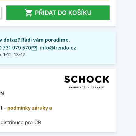

PŘIDAT DO KOŠÍKU
iv dotaz? Rádi vám poradíme.
 731 979 570
info@trendo.cz
mail_outline
 9-12, 13-17
ON
et -
podmínky záruky a
 distribuce pro ČR