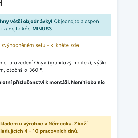
H
hny větší objednávky!
Objednejte alespoň
ku zadejte kód
MINUS3
.
 zvýhodněném setu - klikněte zde
ie, provedení Onyx (granitový odlitek), výška
, otočná o 360 °.
letní příslušenství k montáži. Není třeba nic
 skladem u výrobce v Německu. Zboží
dujících 4 - 10 pracovních dnů.