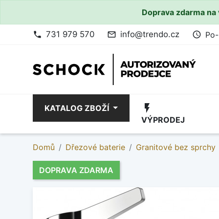
Doprava zdarma na 
731 979 570
info@trendo.cz
Po-
phone
mail_outline
access_time
flash_on
KATALOG ZBOŽÍ
VÝPRODEJ
Domů
Dřezové baterie
Granitové bez sprchy
DOPRAVA ZDARMA