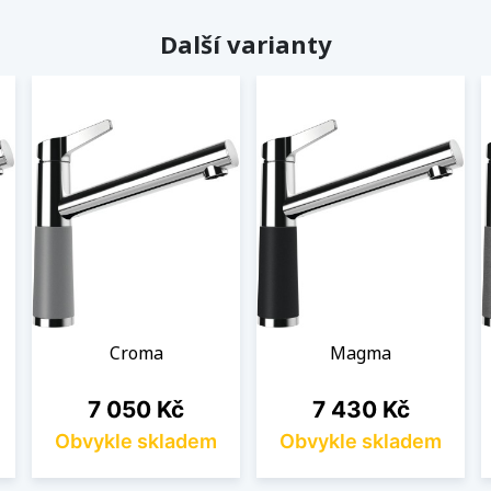
Další varianty
Croma
Magma
Cena
Cena
7 050 Kč
7 430 Kč
Obvykle skladem
Obvykle skladem