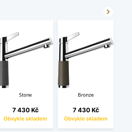

Stone
Bronze
Cena
Cena
7 430 Kč
7 430 Kč
Obvykle skladem
Obvykle skladem
Ob