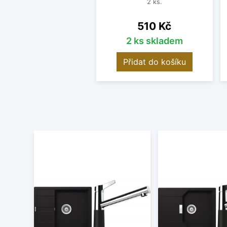
2 ks.
Cena
510 Kč
2 ks skladem
Přidat do košíku