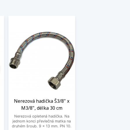
Nerezová hadička Š3/8" x
M3/8", délka 30 cm
Nerezová opletená hadička. Na
jednom konci převlečná matka na
o
druhém šroub. 9 x 13 mm. PN 10.