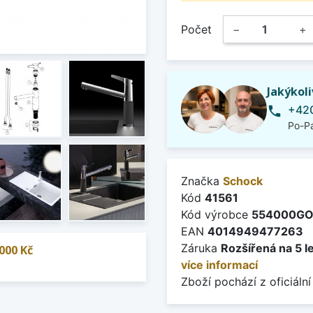
Počet
−
+
Jakýkol
+420
phone
Po-Pá
Značka
Schock
Kód
41561
Kód výrobce
554000G
EAN
4014949477263
Záruka
Rozšířená na 5 l
000 Kč
více informací
Zboží pochází z oficiální