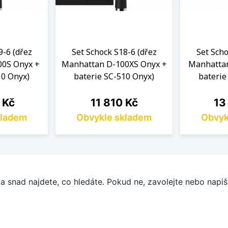
9-6 (dřez
Set Schock S18-6 (dřez
Set Scho
00S Onyx +
Manhattan D-100XS Onyx +
Manhattan
10 Onyx)
baterie SC-510 Onyx)
baterie
Cena
Cen
 Kč
11 810 Kč
13
kladem
Obvykle skladem
Obvyk
a snad najdete, co hledáte. Pokud ne, zavolejte nebo napišt