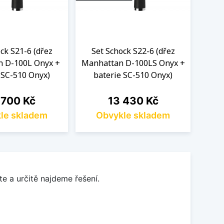
ck S21-6 (dřez
Set Schock S22-6 (dřez
Se
 D-100L Onyx +
Manhattan D-100LS Onyx +
N
 SC-510 Onyx)
baterie SC-510 Onyx)
ba
a
Cena
 700 Kč
13 430 Kč
le skladem
Obvykle skladem
O
e a určitě najdeme řešení.