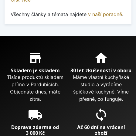
Všechny články a témata najdete
v naší poradně
.
Proč nakupovat u nás?
store_mall_directory
home
Skladem je skladem
30 let zkušeností v oboru
Tisíce produktů skladem
Máme vlastní kuchyňské
přímo v Pardubicích.
studio a vyrábíme
Objednáte dnes, máte
špičkové kuchyně. Víme
zítra.
přesně, co funguje.
local_shipping
sync
Doprava zdarma od
Až 60 dní na vrácení
3 000 Kč
zboží