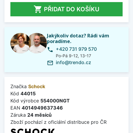

PŘIDAT DO KOŠÍKU
Jakýkoliv dotaz? Rádi vám
poradíme.
+420 731 979 570
phone
Po-Pá 9-12, 13-17
info@trendo.cz
mail_outline
Značka
Schock
Kód
44015
Kód výrobce
554000NGT
EAN
4014949637346
Záruka
24 měsíců
Zboží pochází z oficiální distribuce pro ČR