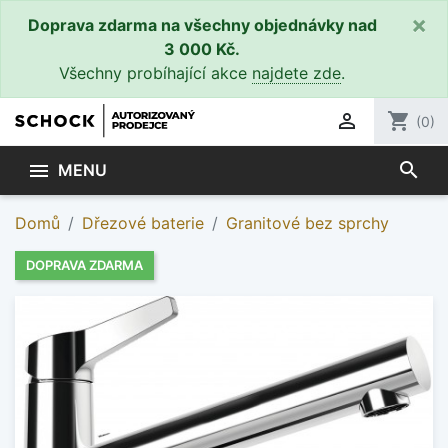
×
Doprava zdarma na všechny objednávky nad
3 000 Kč.
Všechny probíhající akce
najdete zde
.

shopping_cart
(0)
search

MENU
Domů
Dřezové baterie
Granitové bez sprchy
DOPRAVA ZDARMA