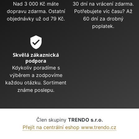
Nad 3 000 Kč máte
30 dní na vrácení zdarma.
dopravu zdarma. Ostatní
Potřebujete víc času? Až
objednávky už od 79 Kč.
60 dní za drobný
poplatek.
verified_user
Skvělá zákaznická
podpora
Kdykoliv poradíme s
výběrem a zodpovíme
každou otázku. Sortiment
známe poslepu.
Člen skupiny
TRENDO s.r.o.
Přejít na centrální eshop www.trendo.cz