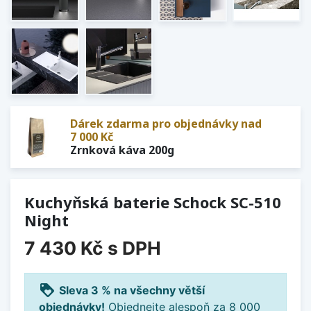
Dárek zdarma pro objednávky nad
7 000 Kč
Zrnková káva 200g
Kuchyňská baterie Schock SC-510
Night
7 430 Kč
s DPH
loyalty
Sleva 3 % na všechny větší
objednávky!
Objednejte alespoň za 8 000