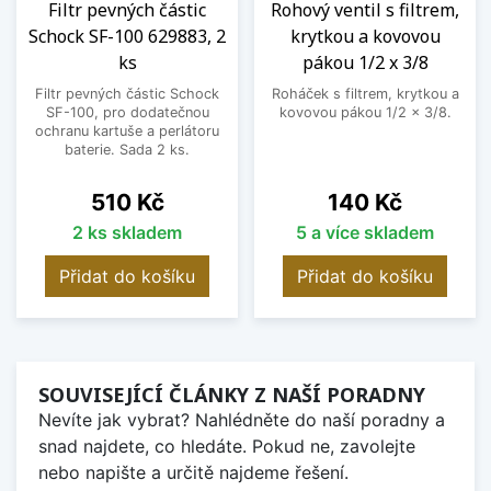
Filtr pevných částic
Rohový ventil s filtrem,
Schock SF-100 629883, 2
krytkou a kovovou
ks
pákou 1/2 x 3/8
Filtr pevných částic Schock
Roháček s filtrem, krytkou a
SF-100, pro dodatečnou
kovovou pákou 1/2 x 3/8.
ochranu kartuše a perlátoru
baterie. Sada 2 ks.
Cena
Cena
510 Kč
140 Kč
2 ks skladem
5 a více skladem
Přidat do košíku
Přidat do košíku
SOUVISEJÍCÍ ČLÁNKY Z NAŠÍ PORADNY
Nevíte jak vybrat? Nahlédněte do naší poradny a
snad najdete, co hledáte. Pokud ne, zavolejte
nebo napište a určitě najdeme řešení.