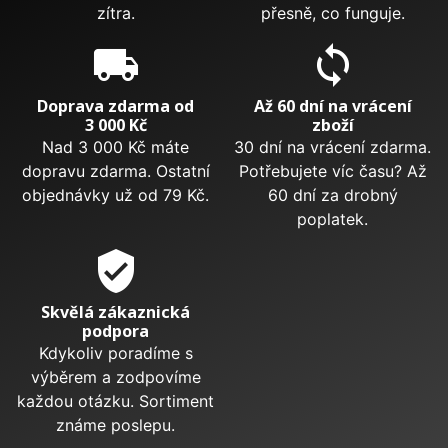
zítra.
přesně, co funguje.
local_shipping
sync
Doprava zdarma od
Až 60 dní na vrácení
3 000 Kč
zboží
Nad 3 000 Kč máte
30 dní na vrácení zdarma.
dopravu zdarma. Ostatní
Potřebujete víc času? Až
objednávky už od 79 Kč.
60 dní za drobný
poplatek.
verified_user
Skvělá zákaznická
podpora
Kdykoliv poradíme s
výběrem a zodpovíme
každou otázku. Sortiment
známe poslepu.