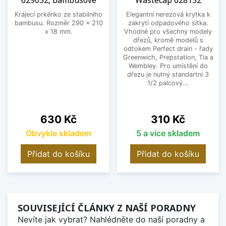
629052, bambusové
Wastecap 628152
Krájecí prkénko ze stabilního
Elegantní nerezová krytka k
bambusu. Rozměr 290 x 210
zakrytí odpadového sítka.
x 18 mm.
Vhodné pro všechny modely
dřezů, kromě modelů s
odtokem Perfect drain - řady
Greenwich, Prepstation, Tia a
Wembley. Pro umístění do
dřezu je nutný standartní 3
1/2 palcový...
Cena
Cena
630 Kč
310 Kč
Obvykle skladem
5 a více skladem
Přidat do košíku
Přidat do košíku
SOUVISEJÍCÍ ČLÁNKY Z NAŠÍ PORADNY
Nevíte jak vybrat? Nahlédněte do naší poradny a