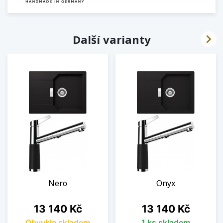

Další varianty
Nero
Onyx
Cena
Cena
13 140 Kč
13 140 Kč
Obvykle skladem
1 ks skladem