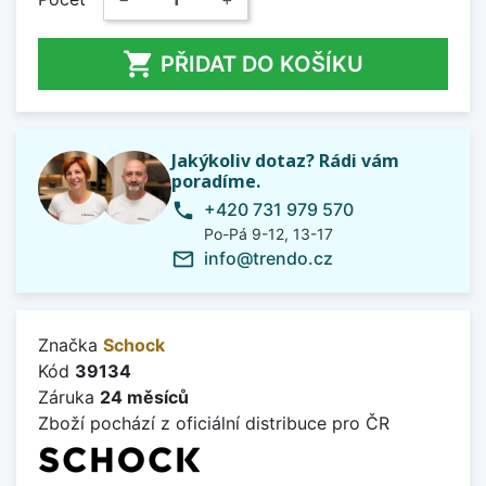

PŘIDAT DO KOŠÍKU
Jakýkoliv dotaz? Rádi vám
poradíme.
+420 731 979 570
phone
Po-Pá 9-12, 13-17
info@trendo.cz
mail_outline
Značka
Schock
Kód
39134
Záruka
24 měsíců
Zboží pochází z oficiální distribuce pro ČR