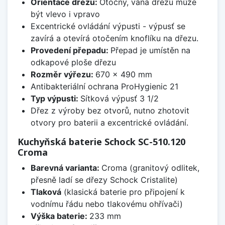
Orientace dřezu:
Otočný, vana dřezu může
být vlevo i vpravo
Excentrické ovládání výpusti - výpusť se
zavírá a otevírá otočením knoflíku na dřezu.
Provedení přepadu:
Přepad je umístěn na
odkapové ploše dřezu
Rozměr výřezu:
670 x 490 mm
Antibakteriální ochrana ProHygienic 21
Typ výpusti:
Sítková výpusť 3 1/2
Dřez z výroby bez otvorů, nutno zhotovit
otvory pro baterii a excentrické ovládání.
Kuchyňská baterie Schock SC-510.120
Croma
Barevná varianta:
Croma (granitový odlitek,
přesně ladí se dřezy Schock Cristalite)
Tlaková
(klasická baterie pro připojení k
vodnímu řádu nebo tlakovému ohřívači)
Výška baterie:
233 mm