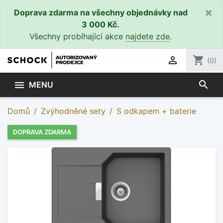
×
Doprava zdarma na všechny objednávky nad
3 000 Kč.
Všechny probíhající akce
najdete zde
.

shopping_cart
(0)
search

MENU
Domů
Zvýhodněné sety
S odkapem + baterie
DOPRAVA ZDARMA