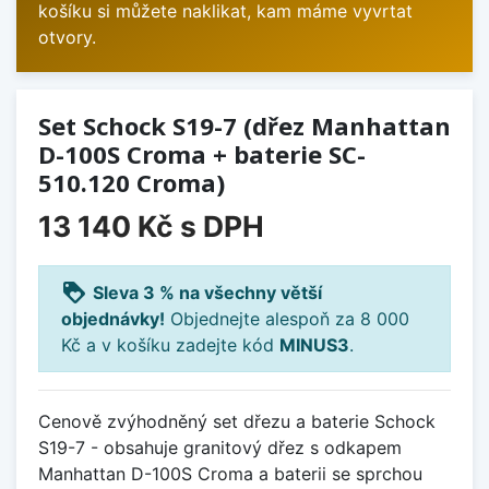
košíku si můžete naklikat, kam máme vyvrtat
otvory.
Set Schock S19-7 (dřez Manhattan
D-100S Croma + baterie SC-
510.120 Croma)
13 140 Kč
s DPH
loyalty
Sleva 3 % na všechny větší
objednávky!
Objednejte alespoň za 8 000
Kč a v košíku zadejte kód
MINUS3
.
Cenově zvýhodněný set dřezu a baterie Schock
S19-7 - obsahuje granitový dřez s odkapem
Manhattan D-100S Croma a baterii se sprchou