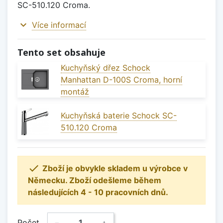
SC-510.120 Croma.
expand_more
Více informací
Tento set obsahuje
Kuchyňský dřez Schock
Manhattan D-100S Croma, horní
montáž
Kuchyňská baterie Schock SC-
510.120 Croma

Zboží je obvykle skladem u výrobce v
Německu. Zboží odešleme během
následujících 4 - 10 pracovních dnů.
Počet
−
+