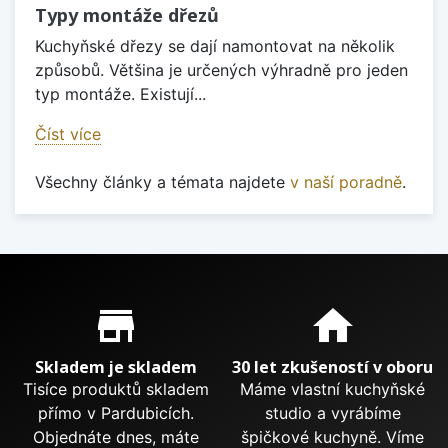
Typy montáže dřezů
Kuchyňské dřezy se dají namontovat na několik
způsobů. Většina je určených výhradně pro jeden
typ montáže. Existují...
Číst více
Všechny články a témata najdete
v naší poradně
.
Proč nakupovat u nás?
store_mall_directory
home
Skladem je skladem
30 let zkušeností v oboru
Tisíce produktů skladem
Máme vlastní kuchyňské
přímo v Pardubicích.
studio a vyrábíme
Objednáte dnes, máte
špičkové kuchyně. Víme