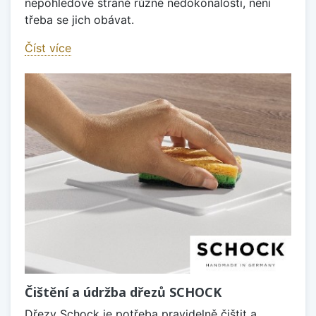
nepohledové straně různé nedokonalosti, není
třeba se jich obávat.
Číst více
Čištění a údržba dřezů SCHOCK
Dřezy Schock je potřeba pravidelně čištit a