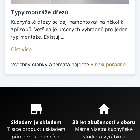
Typy montáže dřezů
Kuchyňské dřezy se dají namontovat na několik
způsobů. Většina je určených výhradně pro jeden
typ montáže. Existují...
Číst více
Všechny články a témata najdete
v naší poradně
.
Proč nakupovat u nás?
store_mall_directory
home
Skladem je skladem
30 let zkušeností v oboru
Tisíce produktů skladem
Máme vlastní kuchyňské
přímo v Pardubicích.
studio a vyrábíme