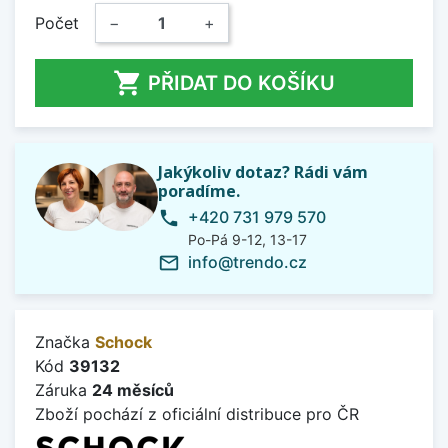
Počet
−
+

PŘIDAT DO KOŠÍKU
Jakýkoliv dotaz? Rádi vám
poradíme.
+420 731 979 570
phone
Po-Pá 9-12, 13-17
info@trendo.cz
mail_outline
Značka
Schock
Kód
39132
Záruka
24 měsíců
Zboží pochází z oficiální distribuce pro ČR