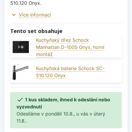
510.120 Onyx.
expand_more
Více informací
Tento set obsahuje
Kuchyňský dřez Schock
Manhattan D-100S Onyx, horní
montáž
Kuchyňská baterie Schock SC-
510.120 Onyx

1 kus skladem, ihned k odeslání nebo
vyzvednutí
Odesíláme v pondělí 10.8., u vás v úterý
11.8..