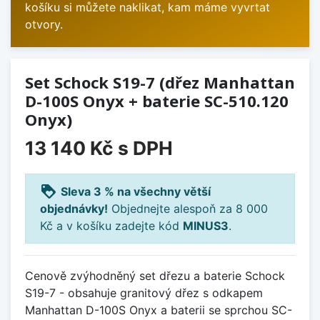
košíku si můžete naklikat, kam máme vyvrtat
otvory.
Set Schock S19-7 (dřez Manhattan
D-100S Onyx + baterie SC-510.120
Onyx)
13 140 Kč
s DPH
loyalty
Sleva 3 % na všechny větší
objednávky!
Objednejte alespoň za 8 000
Kč a v košíku zadejte kód
MINUS3
.
Cenově zvýhodněný set dřezu a baterie Schock
S19-7 - obsahuje granitový dřez s odkapem
Manhattan D-100S Onyx a baterii se sprchou SC-