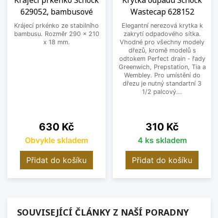
Krájecí prkénko Schock
Krytka odpadu Schock
629052, bambusové
Wastecap 628152
Krájecí prkénko ze stabilního
Elegantní nerezová krytka k
bambusu. Rozměr 290 x 210
zakrytí odpadového sítka.
x 18 mm.
Vhodné pro všechny modely
dřezů, kromě modelů s
odtokem Perfect drain - řady
Greenwich, Prepstation, Tia a
Wembley. Pro umístění do
dřezu je nutný standartní 3
1/2 palcový...
Cena
Cena
630 Kč
310 Kč
Obvykle skladem
4 ks skladem
Přidat do košíku
Přidat do košíku
SOUVISEJÍCÍ ČLÁNKY Z NAŠÍ PORADNY