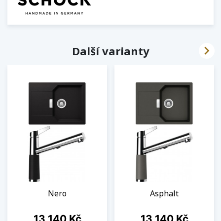

Další varianty
Nero
Asphalt
Cena
Cena
13 140 Kč
13 140 Kč