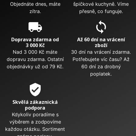
Objednáte dnes, máte
špičkové kuchyně. Víme
zítra.
přesně, co funguje.
local_shipping
sync
Doprava zdarma od
Až 60 dní na vrácení
3 000 Kč
zboží
Nad 3 000 Kč máte
30 dní na vrácení zdarma.
dopravu zdarma. Ostatní
Potřebujete víc času? Až
objednávky už od 79 Kč.
60 dní za drobný
poplatek.
verified_user
Skvělá zákaznická
podpora
Kdykoliv poradíme s
výběrem a zodpovíme
každou otázku. Sortiment