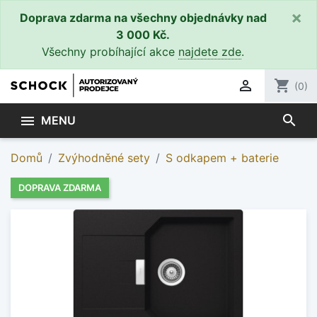
×
Doprava zdarma na všechny objednávky nad
3 000 Kč.
Všechny probíhající akce
najdete zde
.

shopping_cart
(0)
search

MENU
Domů
Zvýhodněné sety
S odkapem + baterie
DOPRAVA ZDARMA