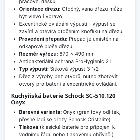
pracovní desku
Orientace dřezu:
Otočný, vana dřezu může
být vlevo i vpravo
Excentrické ovládání výpusti - výpusť se
zavírá a otevírá otočením knoflíku na dřezu.
Provedení přepadu:
Přepad je umístěn na
odkapové ploše dřezu
Rozměr výřezu:
670 x 490 mm
Antibakteriální ochrana ProHygienic 21
Typ výpusti:
Sítková výpusť 3 1/2
Dřez z výroby bez otvorů, nutno zhotovit
otvory pro baterii a excentrické ovládání.
Kuchyňská baterie Schock SC-510.120
Onyx
Barevná varianta:
Onyx (granitový odlitek,
přesně ladí se dřezy Schock Cristalite)
Tlaková
(klasická baterie pro připojení k
vodnímu řádu nebo tlakovému ohřívači)