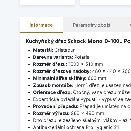
Informace
Parametry zboží
Kuchyňský dřez Schock Mono D-100L Pol
Materiál:
Cristadur
Barevná varianta:
Polaris
Rozměr dřezu:
1000 x 510 mm
Rozměr dřezové nádoby:
480 x 440 x 20
Minimální šířka skříňky:
600 mm
Způsob montáže:
Horní, dřez je usazen na
Orientace dřezu:
Otočný, vana dřezu může 
Excentrické ovládání výpusti - výpusť se zav
Provedení přepadu:
Přepad je umístěn na 
Rozměr výřezu:
980 x 490 mm
Dno dřezu je zesíleno skelnými vlákny - až 4
Antibakteriální ochrana ProHygienic 21