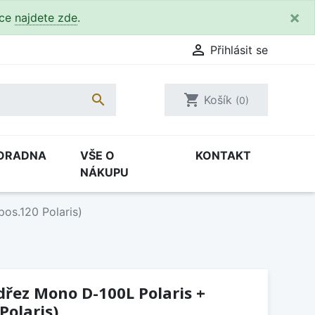
×
kce
najdete zde
.

Přihlásit se

shopping_cart
Košík
(0)
ORADNA
VŠE O
KONTAKT
NÁKUPU
os.120 Polaris)
(dřez Mono D-100L Polaris +
Polaris)