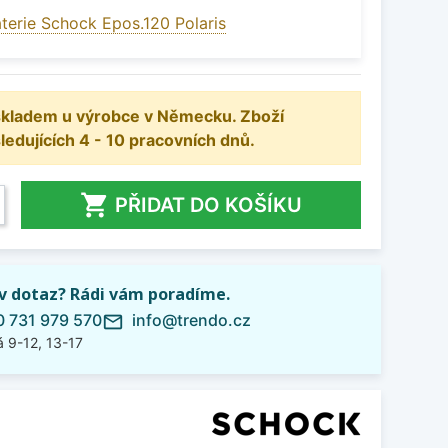
terie Schock Epos.120 Polaris
 skladem u výrobce v Německu. Zboží
dujících 4 - 10 pracovních dnů.

PŘIDAT DO KOŠÍKU
iv dotaz? Rádi vám poradíme.
 731 979 570
info@trendo.cz
mail_outline
 9-12, 13-17