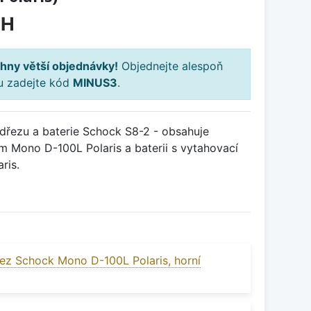
PH
hny větší objednávky!
Objednejte alespoň
ku zadejte kód
MINUS3
.
řezu a baterie Schock S8-2 - obsahuje
m Mono D-100L Polaris a baterii s vytahovací
ris.
ez Schock Mono D-100L Polaris, horní