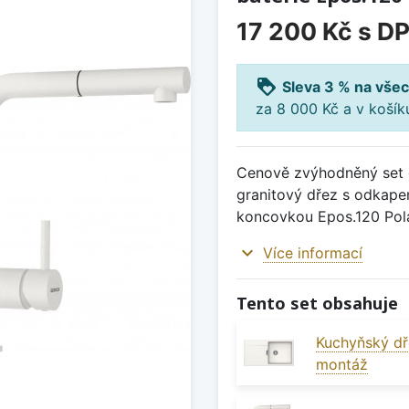
17 200 Kč
s D
loyalty
Sleva 3 % na všec
za 8 000 Kč a v koší
Cenově zvýhodněný set d
granitový dřez s odkape
koncovkou Epos.120 Pola
expand_more
Více informací
Tento set obsahuje
Kuchyňský dř
montáž