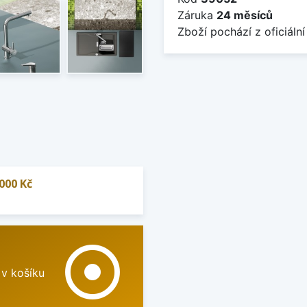
Záruka
24 měsíců
Zboží pochází z oficiální
000 Kč
adjust
 v košíku