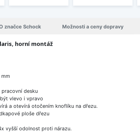
O značce Schock
Možnosti a ceny dopravy
aris, horní montáž
0 mm
d pracovní desku
být vlevo i vpravo
írá a otevírá otočením knoflíku na dřezu.
odkapové ploše dřezu
x vyšší odolnost proti nárazu.