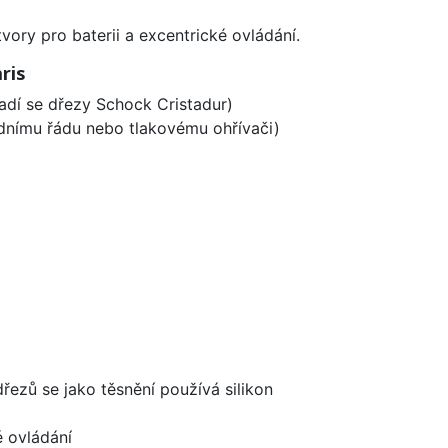
vory pro baterii a excentrické ovládání.
ris
 ladí se dřezy Schock Cristadur)
odnímu řádu nebo tlakovému ohřívači)
dřezů se jako těsnění používá silikon
é ovládání