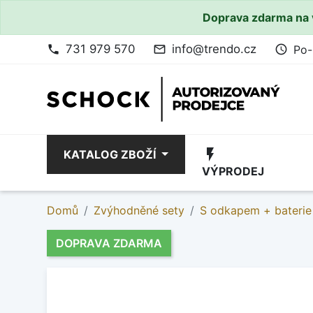
Doprava zdarma na 
731 979 570
info@trendo.cz
Po-
phone
mail_outline
access_time
flash_on
KATALOG ZBOŽÍ
VÝPRODEJ
Domů
Zvýhodněné sety
S odkapem + baterie
DOPRAVA ZDARMA