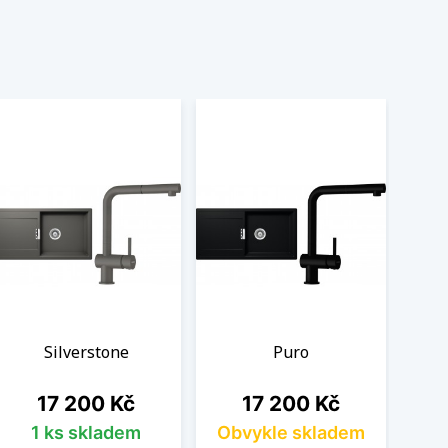
Silverstone
Puro
Cena
Cena
17 200 Kč
17 200 Kč
1 ks skladem
Obvykle skladem