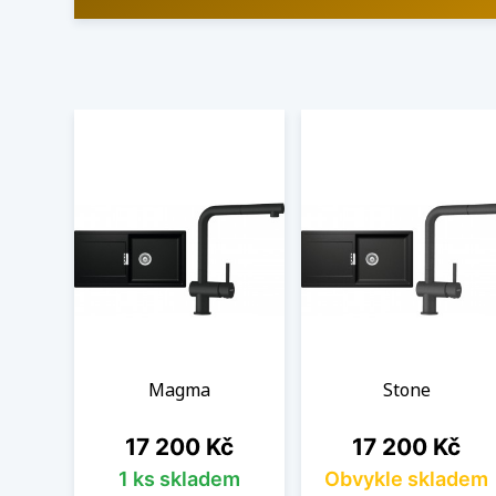
Magma
Stone
Cena
Cena
17 200 Kč
17 200 Kč
1 ks skladem
Obvykle skladem