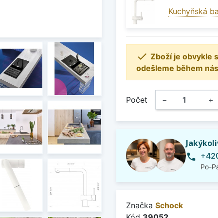
Kuchyňská ba

Zboží je obvykle
odešleme během násle
Počet
−
+
Jakýkol
+420
phone
Po-Pá
Značka
Schock
Kód
39052