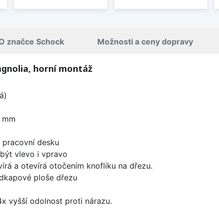
O značce Schock
Možnosti a ceny dopravy
gnolia, horní montáž
á)
0 mm
d pracovní desku
být vlevo i vpravo
írá a otevírá otočením knoflíku na dřezu.
odkapové ploše dřezu
x vyšší odolnost proti nárazu.