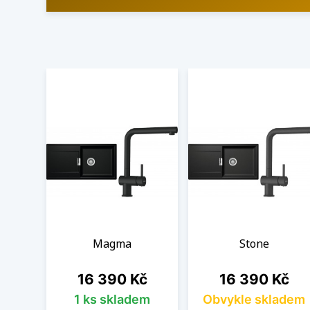
Magma
Stone
Cena
Cena
16 390 Kč
16 390 Kč
1 ks skladem
Obvykle skladem