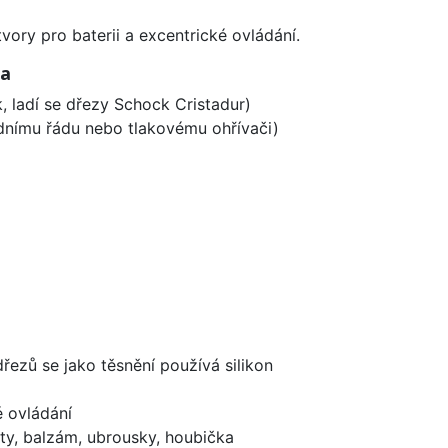
vory pro baterii a excentrické ovládání.
ia
, ladí se dřezy Schock Cristadur)
odnímu řádu nebo tlakovému ohřívači)
dřezů se jako těsnění používá silikon
é ovládání
ty, balzám, ubrousky, houbička