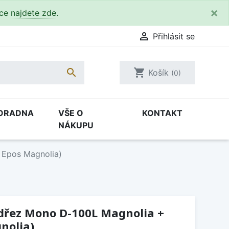
×
kce
najdete zde
.

Přihlásit se

shopping_cart
Košík
(0)
ORADNA
VŠE O
KONTAKT
NÁKUPU
 Epos Magnolia)
(dřez Mono D-100L Magnolia +
nolia)