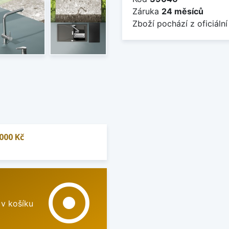
Záruka
24 měsíců
Zboží pochází z oficiální
000 Kč
adjust
 v košíku