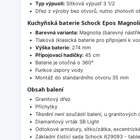
Typ výpusti:
Sítková výpusť 3 1/2
Dřez z výroby bez otvorů, nutno zhotovit ot
Kuchyňská baterie Schock Epos Magnol
Barevná varianta:
Magnolia (barevný nástřik
Tlaková (klasická baterie pro připojení k v
Výška baterie:
274 mm
Připojovací hadičky:
45 cm
Baterie je otočná o 360°
Funkce úspory vody
Montáž do standardního otvoru 35 mm
Obsah balení
Granitový dřez
Příchytky
Těsnění není součástí balení, u granitových 
Diamantový vrták SB Light
Odtokové armatury, sítko/zátka, excentrick
Základní čistící sada Schock 629093 - table