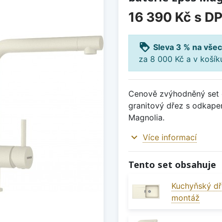
16 390 Kč
s D
loyalty
Sleva 3 % na všec
za 8 000 Kč a v koší
Cenově zvýhodněný set d
granitový dřez s odkape
Magnolia.
expand_more
Více informací
Tento set obsahuje
Kuchyňský dř
montáž