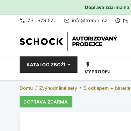
Doprava zdarma na 
731 979 570
info@trendo.cz
Po-
phone
mail_outline
access_time
flash_on
KATALOG ZBOŽÍ
VÝPRODEJ
Domů
Zvýhodněné sety
S odkapem + baterie
DOPRAVA ZDARMA