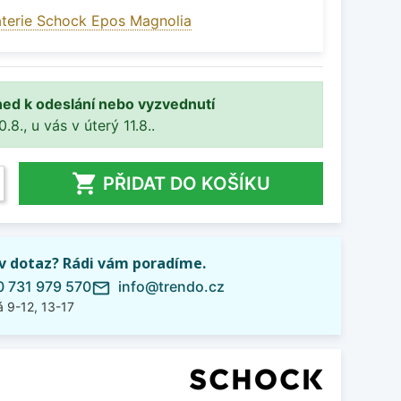
terie Schock Epos Magnolia
ned k odeslání nebo vyzvednutí
8., u vás v úterý 11.8..

PŘIDAT DO KOŠÍKU
iv dotaz? Rádi vám poradíme.
 731 979 570
info@trendo.cz
mail_outline
 9-12, 13-17