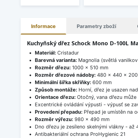
Informace
Parametry zboží
Kuchyňský dřez Schock Mono D-100L Ma
Materiál:
Cristadur
Barevná varianta:
Magnolia (světlá vanilkov
Rozměr dřezu:
1000 x 510 mm
Rozměr dřezové nádoby:
480 x 440 x 20
Minimální šířka skříňky:
600 mm
Způsob montáže:
Horní, dřez je usazen na
Orientace dřezu:
Otočný, vana dřezu může 
Excentrické ovládání výpusti - výpusť se zav
Provedení přepadu:
Přepad je umístěn na 
Rozměr výřezu:
980 x 490 mm
Dno dřezu je zesíleno skelnými vlákny - až 4
Antibakteriální ochrana ProHygienic 21