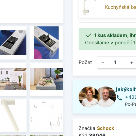
Kuchyňská ba

1 kus skladem, ih
Odesíláme v pondělí 10.
Počet
−
+
Jakýkol
+420
phone
Po-Pá
Značka
Schock
Kód
39046