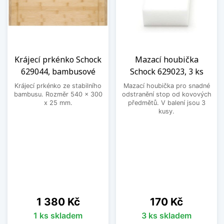
Krájecí prkénko Schock
Mazací houbička
629044, bambusové
Schock 629023, 3 ks
Krájecí prkénko ze stabilního
Mazací houbička pro snadné
bambusu. Rozměr 540 x 300
odstranění stop od kovových
x 25 mm.
předmětů. V balení jsou 3
kusy.
Cena
Cena
1 380 Kč
170 Kč
1 ks skladem
3 ks skladem