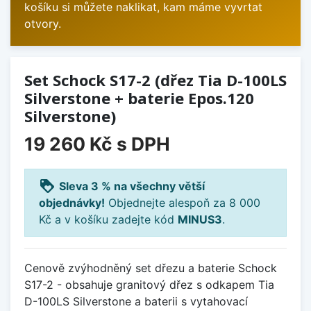
košíku si můžete naklikat, kam máme vyvrtat
otvory.
Set Schock S17-2 (dřez Tia D-100LS
Silverstone + baterie Epos.120
Silverstone)
19 260 Kč
s DPH
loyalty
Sleva 3 % na všechny větší
objednávky!
Objednejte alespoň za 8 000
Kč a v košíku zadejte kód
MINUS3
.
Cenově zvýhodněný set dřezu a baterie Schock
S17-2 - obsahuje granitový dřez s odkapem Tia
D-100LS Silverstone a baterii s vytahovací