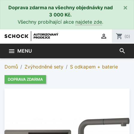
×
Doprava zdarma na všechny objednávky nad
3 000 Kč.
Všechny probíhající akce
najdete zde
.

shopping_cart
(0)
search

MENU
Domů
Zvýhodněné sety
S odkapem + baterie
DOPRAVA ZDARMA