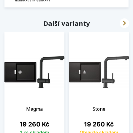

Další varianty
Magma
Stone
Cena
Cena
19 260 Kč
19 260 Kč
1 ks skladem
Obvykle skladem