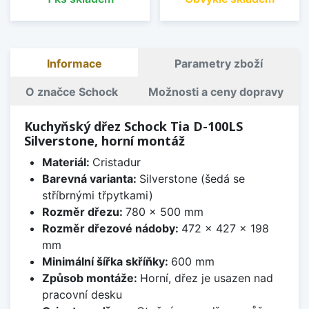
Informace
Parametry zboží
O značce Schock
Možnosti a ceny dopravy
Kuchyňský dřez Schock Tia D-100LS
Silverstone, horní montáž
Materiál:
Cristadur
Barevná varianta:
Silverstone (šedá se
stříbrnými třpytkami)
Rozměr dřezu:
780 x 500 mm
Rozměr dřezové nádoby:
472 x 427 x 198
mm
Minimální šířka skříňky:
600 mm
Způsob montáže:
Horní, dřez je usazen nad
pracovní desku