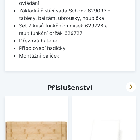
ovládání
Základní čistící sada Schock 629093 -
tablety, balzám, ubrousky, houbička
Set 7 kusů funkčních misek 629728 a
multifunkční držák 629727
Dřezová baterie
Připojovací hadičky
Montážní balíček

Příslušenství