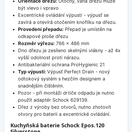
Orientace dřezu:
Otočný, vana dřezu může
být vlevo i vpravo
Excentrické ovládání výpusti - výpusť se
zavírá a otevírá otočením knoflíku na dřezu.
Provedení přepadu:
Přepad je umístěn na
odkapové ploše dřezu
Rozměr výřezu:
766 x 486 mm
Dno dřezu je zesíleno skelnými vlákny - až 4x
vyšší odolnost proti nárazu.
Antibakteriální ochrana ProHygienic 21
Typ výpusti:
Výpusť Perfect Drain - nový
odtokový systém s hezčím designem a
snadnějším čištěním.
Pozor - při montáži drtiče odpadu je nutno
použít adaptér Schock 629139.
Dřez z výroby bez otvorů, nutno zhotovit
otvory pro baterii a excentrické ovládání.
Kuchyňská baterie Schock Epos.120
Silverstone