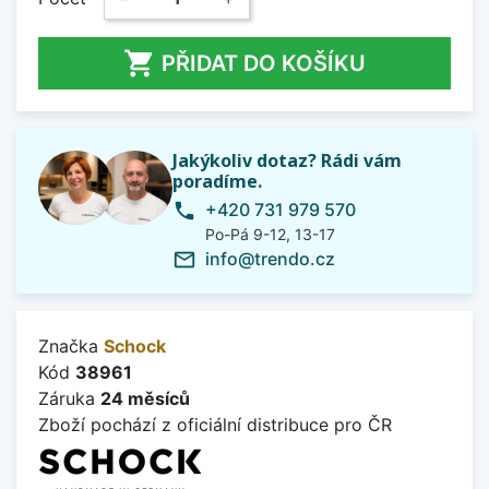

PŘIDAT DO KOŠÍKU
Jakýkoliv dotaz? Rádi vám
poradíme.
+420 731 979 570
phone
Po-Pá 9-12, 13-17
info@trendo.cz
mail_outline
Značka
Schock
Kód
38961
Záruka
24 měsíců
Zboží pochází z oficiální distribuce pro ČR