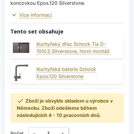
koncovkou Epos.120 Silverstone.
expand_more
Více informací
Tento set obsahuje
Kuchyňský dřez Schock Tia D-
100LS Silverstone, horní montáž
Kuchyňská baterie Schock
Epos.120 Silverstone

Zboží je obvykle skladem u výrobce v
Německu. Zboží odešleme během
následujících 4 - 10 pracovních dnů.
Počet
−
+