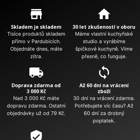
Proč nakupovat u nás?
store_mall_directory
home
Skladem je skladem
30 let zkušeností v oboru
Tisíce produktů skladem
Máme vlastní kuchyňské
přímo v Pardubicích.
studio a vyrábíme
Objednáte dnes, máte
špičkové kuchyně. Víme
zítra.
přesně, co funguje.
local_shipping
sync
Doprava zdarma od
Až 60 dní na vrácení
3 000 Kč
zboží
Nad 3 000 Kč máte
30 dní na vrácení zdarma.
dopravu zdarma. Ostatní
Potřebujete víc času? Až
objednávky už od 79 Kč.
60 dní za drobný
poplatek.
verified_user