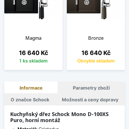
Magma
Bronze
Cena
Cena
16 640 Kč
16 640 Kč
1 ks skladem
Obvykle skladem
Informace
Parametry zboží
O značce Schock
Možnosti a ceny dopravy
Kuchyňský dřez Schock Mono D-100XS
Puro, horní montáž
Materiál:
Cristadur