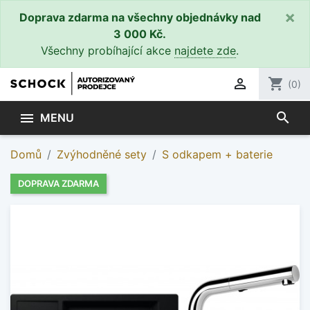
×
Doprava zdarma na všechny objednávky nad
3 000 Kč.
Všechny probíhající akce
najdete zde
.

shopping_cart
(0)
search

MENU
Domů
Zvýhodněné sety
S odkapem + baterie
DOPRAVA ZDARMA