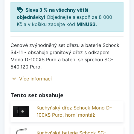
loyalty
Sleva 3 % na všechny větší
objednávky!
Objednejte alespoň za 8 000
Kč a v košíku zadejte kód
MINUS3
.
Cenově zvýhodněný set dřezu a baterie Schock
S4-11 - obsahuje granitový dřez s odkapem
Mono D-100XS Puro a baterii se sprchou SC-
540.120 Puro.
expand_more
Více informací
Tento set obsahuje
Kuchyňský dřez Schock Mono D-
100XS Puro, horní montáž
Kuchyňská baterie Schock SC-