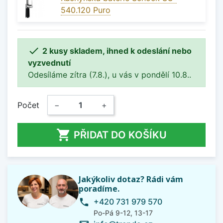
540.120 Puro

2 kusy skladem, ihned k odeslání nebo
vyzvednutí
Odesíláme zítra (7.8.), u vás v pondělí 10.8..
Počet
−
+

PŘIDAT DO KOŠÍKU
Jakýkoliv dotaz? Rádi vám
poradíme.
+420 731 979 570
phone
Po-Pá 9-12, 13-17