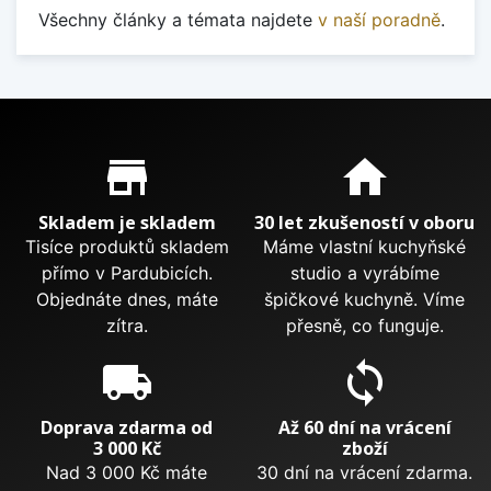
Všechny články a témata najdete
v naší poradně
.
Proč nakupovat u nás?
store_mall_directory
home
Skladem je skladem
30 let zkušeností v oboru
Tisíce produktů skladem
Máme vlastní kuchyňské
přímo v Pardubicích.
studio a vyrábíme
Objednáte dnes, máte
špičkové kuchyně. Víme
zítra.
přesně, co funguje.
local_shipping
sync
Doprava zdarma od
Až 60 dní na vrácení
3 000 Kč
zboží
Nad 3 000 Kč máte
30 dní na vrácení zdarma.