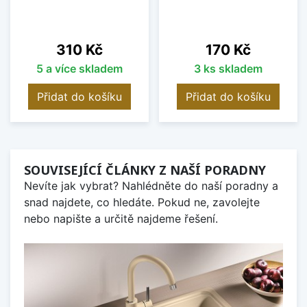
Cena
Cena
310 Kč
170 Kč
5 a více skladem
3 ks skladem
Přidat do košíku
Přidat do košíku
SOUVISEJÍCÍ ČLÁNKY Z NAŠÍ PORADNY
Nevíte jak vybrat? Nahlédněte do naší poradny a
snad najdete, co hledáte. Pokud ne, zavolejte
nebo napište a určitě najdeme řešení.