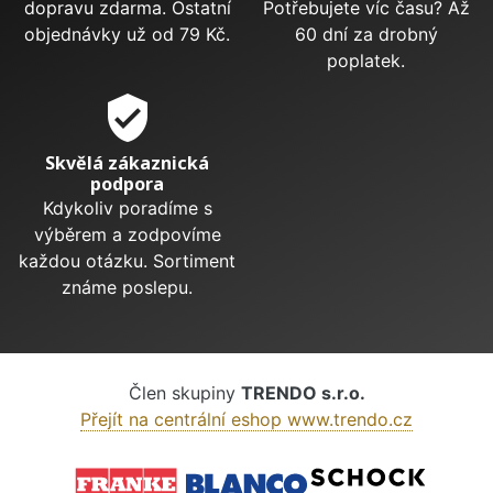
dopravu zdarma. Ostatní
Potřebujete víc času? Až
objednávky už od 79 Kč.
60 dní za drobný
poplatek.
verified_user
Skvělá zákaznická
podpora
Kdykoliv poradíme s
výběrem a zodpovíme
každou otázku. Sortiment
známe poslepu.
Člen skupiny
TRENDO s.r.o.
Přejít na centrální eshop www.trendo.cz