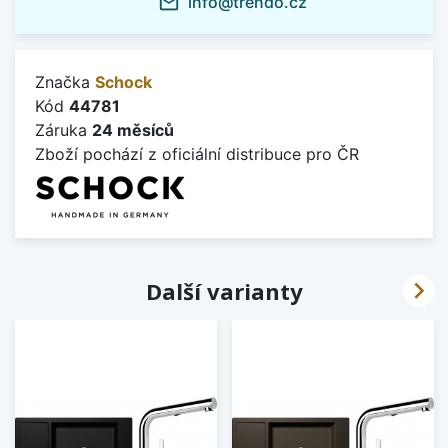
info@trendo.cz
mail_outline
Značka
Schock
Kód
44781
Záruka
24 měsíců
Zboží pochází z oficiální distribuce pro ČR

Další varianty