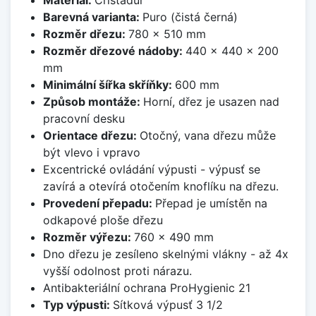
Barevná varianta:
Puro (čistá černá)
Rozměr dřezu:
780 x 510 mm
Rozměr dřezové nádoby:
440 x 440 x 200
mm
Minimální šířka skříňky:
600 mm
Způsob montáže:
Horní, dřez je usazen nad
pracovní desku
Orientace dřezu:
Otočný, vana dřezu může
být vlevo i vpravo
Excentrické ovládání výpusti - výpusť se
zavírá a otevírá otočením knoflíku na dřezu.
Provedení přepadu:
Přepad je umístěn na
odkapové ploše dřezu
Rozměr výřezu:
760 x 490 mm
Dno dřezu je zesíleno skelnými vlákny - až 4x
vyšší odolnost proti nárazu.
Antibakteriální ochrana ProHygienic 21
Typ výpusti:
Sítková výpusť 3 1/2