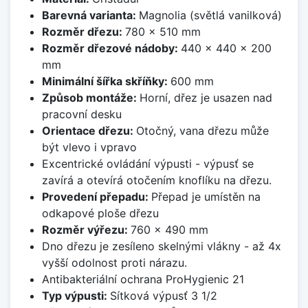
Barevná varianta:
Magnolia (světlá vanilková)
Rozměr dřezu:
780 x 510 mm
Rozměr dřezové nádoby:
440 x 440 x 200
mm
Minimální šířka skříňky:
600 mm
Způsob montáže:
Horní, dřez je usazen nad
pracovní desku
Orientace dřezu:
Otočný, vana dřezu může
být vlevo i vpravo
Excentrické ovládání výpusti - výpusť se
zavírá a otevírá otočením knoflíku na dřezu.
Provedení přepadu:
Přepad je umístěn na
odkapové ploše dřezu
Rozměr výřezu:
760 x 490 mm
Dno dřezu je zesíleno skelnými vlákny - až 4x
vyšší odolnost proti nárazu.
Antibakteriální ochrana ProHygienic 21
Typ výpusti:
Sítková výpusť 3 1/2