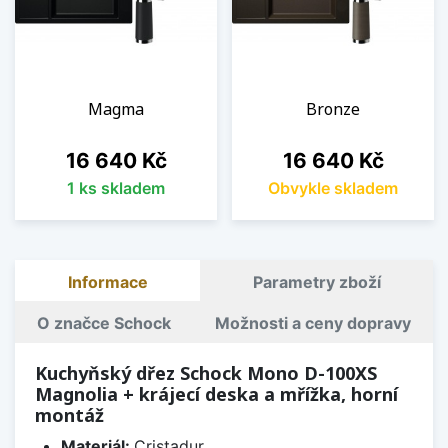
Magma
Bronze
Cena
Cena
16 640 Kč
16 640 Kč
1 ks skladem
Obvykle skladem
Informace
Parametry zboží
O značce Schock
Možnosti a ceny dopravy
Kuchyňský dřez Schock Mono D-100XS
Magnolia + krájecí deska a mřížka, horní
montáž
Materiál:
Cristadur