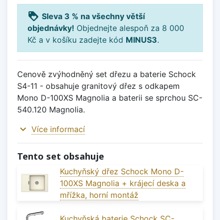
loyalty
Sleva 3 % na všechny větší
objednávky!
Objednejte alespoň za 8 000
Kč a v košíku zadejte kód
MINUS3
.
Cenově zvýhodněný set dřezu a baterie Schock
S4-11 - obsahuje granitový dřez s odkapem
Mono D-100XS Magnolia a baterii se sprchou SC-
540.120 Magnolia.
expand_more
Více informací
Tento set obsahuje
Kuchyňský dřez Schock Mono D-
100XS Magnolia + krájecí deska a
mřížka, horní montáž
Kuchyňská baterie Schock SC-