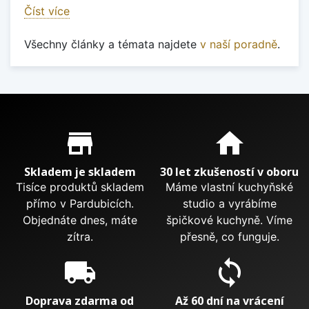
Číst více
Všechny články a témata najdete
v naší poradně
.
Proč nakupovat u nás?
store_mall_directory
home
Skladem je skladem
30 let zkušeností v oboru
Tisíce produktů skladem
Máme vlastní kuchyňské
přímo v Pardubicích.
studio a vyrábíme
Objednáte dnes, máte
špičkové kuchyně. Víme
zítra.
přesně, co funguje.
local_shipping
sync
Doprava zdarma od
Až 60 dní na vrácení