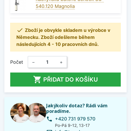
540.120 Magnolia

Zboží je obvykle skladem u výrobce v
Německu. Zboží odešleme během
následujících 4 - 10 pracovních dnů.
Počet
−
+

PŘIDAT DO KOŠÍKU
Jakýkoliv dotaz? Rádi vám
poradíme.
+420 731 979 570
phone
Po-Pá 9-12, 13-17