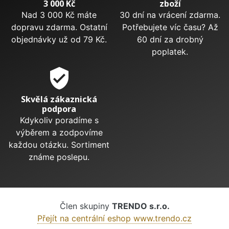
3 000 Kč
zboží
Nad 3 000 Kč máte
30 dní na vrácení zdarma.
dopravu zdarma. Ostatní
Potřebujete víc času? Až
objednávky už od 79 Kč.
60 dní za drobný
poplatek.
verified_user
Skvělá zákaznická
podpora
Kdykoliv poradíme s
výběrem a zodpovíme
každou otázku. Sortiment
známe poslepu.
Člen skupiny
TRENDO s.r.o.
Přejít na centrální eshop www.trendo.cz