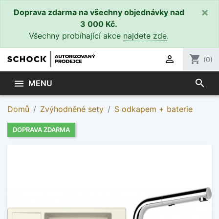
×
Doprava zdarma na všechny objednávky nad
3 000 Kč.
Všechny probíhající akce
najdete zde
.

shopping_cart
(0)
search

MENU
Domů
Zvýhodněné sety
S odkapem + baterie
DOPRAVA ZDARMA