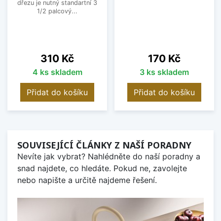
dřezu je nutný standartní 3
1/2 palcový...
Cena
Cena
310 Kč
170 Kč
4 ks skladem
3 ks skladem
Přidat do košíku
Přidat do košíku
SOUVISEJÍCÍ ČLÁNKY Z NAŠÍ PORADNY
Nevíte jak vybrat? Nahlédněte do naší poradny a
snad najdete, co hledáte. Pokud ne, zavolejte
nebo napište a určitě najdeme řešení.