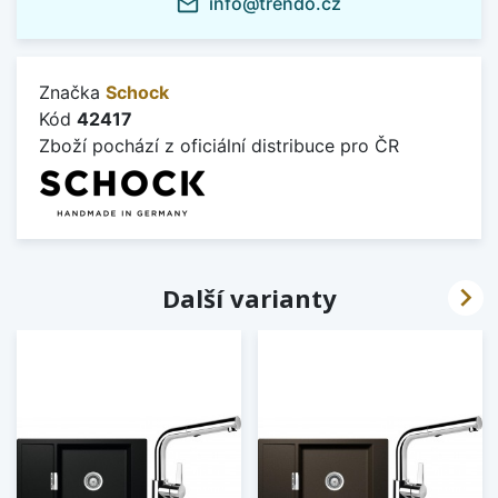
info@trendo.cz
mail_outline
Značka
Schock
Kód
42417
Zboží pochází z oficiální distribuce pro ČR

Další varianty