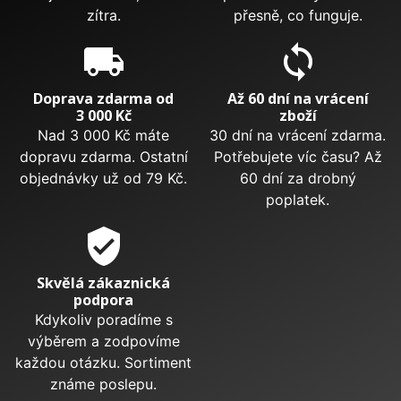
zítra.
přesně, co funguje.
local_shipping
sync
Doprava zdarma od
Až 60 dní na vrácení
3 000 Kč
zboží
Nad 3 000 Kč máte
30 dní na vrácení zdarma.
dopravu zdarma. Ostatní
Potřebujete víc času? Až
objednávky už od 79 Kč.
60 dní za drobný
poplatek.
verified_user
Skvělá zákaznická
podpora
Kdykoliv poradíme s
výběrem a zodpovíme
každou otázku. Sortiment
známe poslepu.