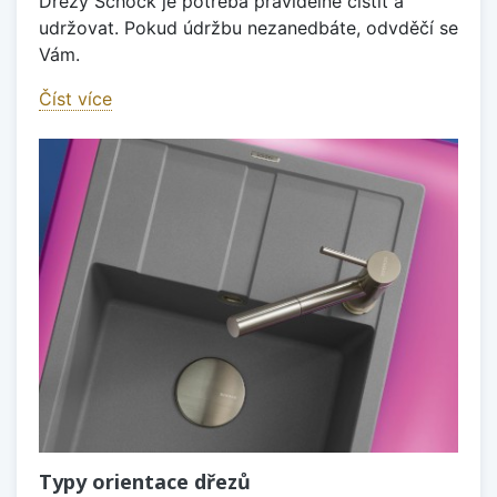
Dřezy Schock je potřeba pravidelně čištit a
udržovat. Pokud údržbu nezanedbáte, odvděčí se
Vám.
Číst více
Typy orientace dřezů