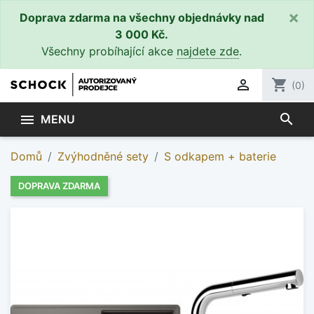
×
Doprava zdarma na všechny objednávky nad
3 000 Kč.
Všechny probíhající akce
najdete zde
.

shopping_cart
(0)
search

MENU
Domů
Zvýhodněné sety
S odkapem + baterie
DOPRAVA ZDARMA