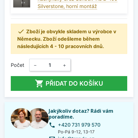
Silverstone, horní montáž

Zboží je obvykle skladem u výrobce v
Německu. Zboží odešleme během
následujících 4 - 10 pracovních dnů.
Počet
−
+

PŘIDAT DO KOŠÍKU
Jakýkoliv dotaz? Rádi vám
poradíme.
+420 731 979 570
phone
Po-Pá 9-12, 13-17