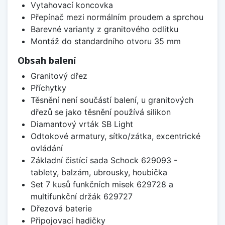
Vytahovací koncovka
Přepínač mezi normálním proudem a sprchou
Barevné varianty z granitového odlitku
Montáž do standardního otvoru 35 mm
Obsah balení
Granitový dřez
Příchytky
Těsnění není součástí balení, u granitových
dřezů se jako těsnění používá silikon
Diamantový vrták SB Light
Odtokové armatury, sítko/zátka, excentrické
ovládání
Základní čistící sada Schock 629093 -
tablety, balzám, ubrousky, houbička
Set 7 kusů funkčních misek 629728 a
multifunkční držák 629727
Dřezová baterie
Připojovací hadičky