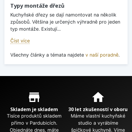
Typy montáže dřezů
Kuchyňské dřezy se dají namontovat na několik
způsobů. Většina je určených výhradně pro jeden
typ montáže. Existují...
Číst více
Všechny články a témata najdete
v naší poradně
.
Proč nakupovat u nás?
store_mall_directory
home
Skladem je skladem
30 let zkušeností v oboru
Tisíce produktů skladem
Máme vlastní kuchyňské
přímo v Pardubicích.
studio a vyrábíme
Objednáte dnes, máte
špičkové kuchyně. Víme