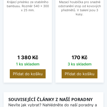
Krájecí prkénko ze stabilního
Mazací houbička pro snadné
bambusu. Rozměr 540 x 300
odstranění stop od kovových
x 25 mm.
předmětů. V balení jsou 3
kusy.
Cena
Cena
1 380 Kč
170 Kč
1 ks skladem
3 ks skladem
Přidat do košíku
Přidat do košíku
SOUVISEJÍCÍ ČLÁNKY Z NAŠÍ PORADNY
Nevíte jak vybrat? Nahlédněte do naší poradny a