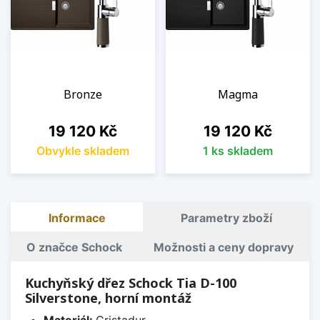
Bronze
Magma
Cena
Cena
19 120 Kč
19 120 Kč
Obvykle skladem
1 ks skladem
Informace
Parametry zboží
O značce Schock
Možnosti a ceny dopravy
Kuchyňský dřez Schock Tia D-100
Silverstone, horní montáž
Materiál:
Cristadur