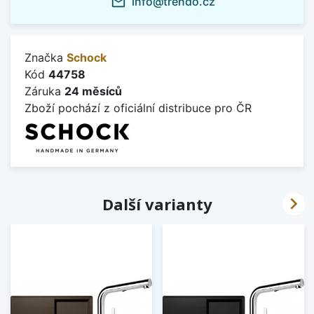
info@trendo.cz
mail_outline
Značka
Schock
Kód
44758
Záruka
24 měsíců
Zboží pochází z oficiální distribuce pro ČR

Další varianty