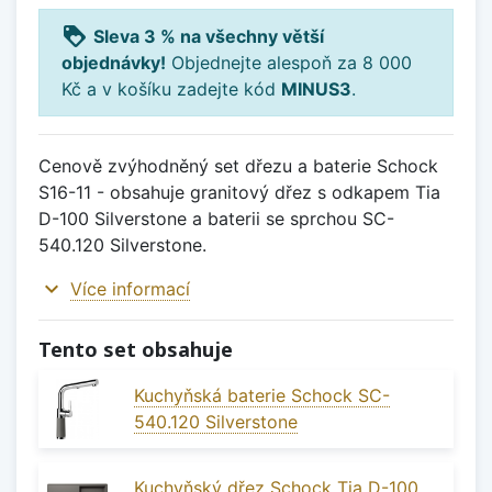
loyalty
Sleva 3 % na všechny větší
objednávky!
Objednejte alespoň za 8 000
Kč a v košíku zadejte kód
MINUS3
.
Cenově zvýhodněný set dřezu a baterie Schock
S16-11 - obsahuje granitový dřez s odkapem Tia
D-100 Silverstone a baterii se sprchou SC-
540.120 Silverstone.
expand_more
Více informací
Tento set obsahuje
Kuchyňská baterie Schock SC-
540.120 Silverstone
Kuchyňský dřez Schock Tia D-100