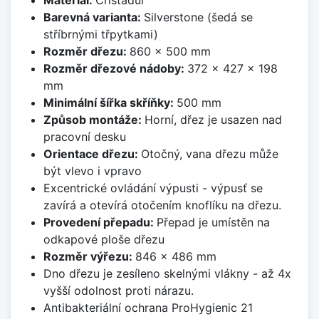
Barevná varianta:
Silverstone (šedá se
stříbrnými třpytkami)
Rozměr dřezu:
860 x 500 mm
Rozměr dřezové nádoby:
372 x 427 x 198
mm
Minimální šířka skříňky:
500 mm
Způsob montáže:
Horní, dřez je usazen nad
pracovní desku
Orientace dřezu:
Otočný, vana dřezu může
být vlevo i vpravo
Excentrické ovládání výpusti - výpusť se
zavírá a otevírá otočením knoflíku na dřezu.
Provedení přepadu:
Přepad je umístěn na
odkapové ploše dřezu
Rozměr výřezu:
846 x 486 mm
Dno dřezu je zesíleno skelnými vlákny - až 4x
vyšší odolnost proti nárazu.
Antibakteriální ochrana ProHygienic 21