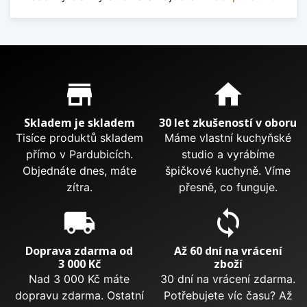
Proč nakupovat u nás?
store_mall_directory
home
Skladem je skladem
30 let zkušeností v oboru
Tisíce produktů skladem
Máme vlastní kuchyňské
přímo v Pardubicích.
studio a vyrábíme
Objednáte dnes, máte
špičkové kuchyně. Víme
zítra.
přesně, co funguje.
local_shipping
sync
Doprava zdarma od
Až 60 dní na vrácení
3 000 Kč
zboží
Nad 3 000 Kč máte
30 dní na vrácení zdarma.
dopravu zdarma. Ostatní
Potřebujete víc času? Až