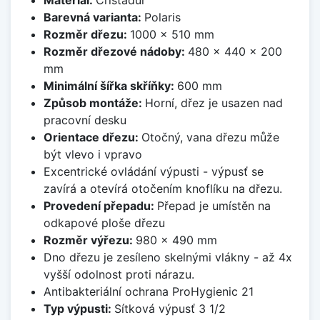
Barevná varianta:
Polaris
Rozměr dřezu:
1000 x 510 mm
Rozměr dřezové nádoby:
480 x 440 x 200
mm
Minimální šířka skříňky:
600 mm
Způsob montáže:
Horní, dřez je usazen nad
pracovní desku
Orientace dřezu:
Otočný, vana dřezu může
být vlevo i vpravo
Excentrické ovládání výpusti - výpusť se
zavírá a otevírá otočením knoflíku na dřezu.
Provedení přepadu:
Přepad je umístěn na
odkapové ploše dřezu
Rozměr výřezu:
980 x 490 mm
Dno dřezu je zesíleno skelnými vlákny - až 4x
vyšší odolnost proti nárazu.
Antibakteriální ochrana ProHygienic 21
Typ výpusti:
Sítková výpusť 3 1/2