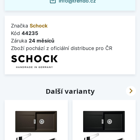
info@trendo.cz
mail_outline
Značka
Schock
Kód
44235
Záruka
24 měsíců
Zboží pochází z oficiální distribuce pro ČR

Další varianty