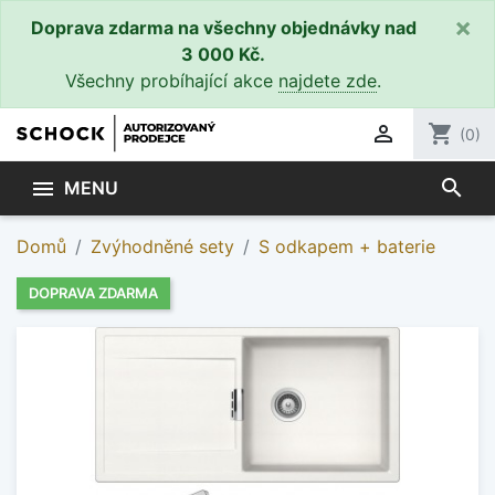
×
Doprava zdarma na všechny objednávky nad
3 000 Kč.
Všechny probíhající akce
najdete zde
.

shopping_cart
(0)
search

MENU
Domů
Zvýhodněné sety
S odkapem + baterie
DOPRAVA ZDARMA