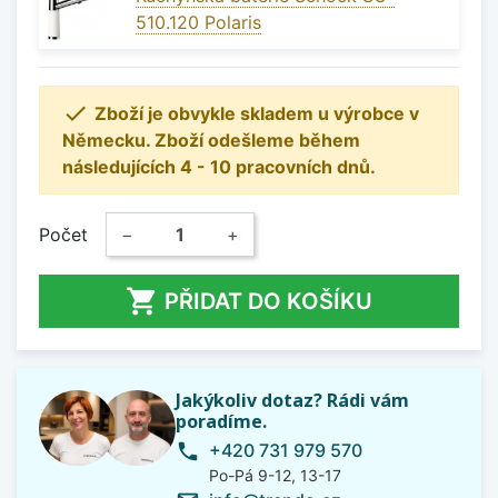
510.120 Polaris

Zboží je obvykle skladem u výrobce v
Německu. Zboží odešleme během
následujících 4 - 10 pracovních dnů.
Počet
−
+

PŘIDAT DO KOŠÍKU
Jakýkoliv dotaz? Rádi vám
poradíme.
+420 731 979 570
phone
Po-Pá 9-12, 13-17