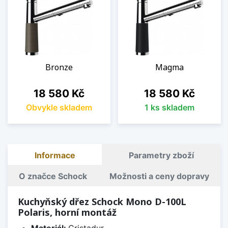
Bronze
Magma
Cena
Cena
18 580 Kč
18 580 Kč
Obvykle skladem
1 ks skladem
Informace
Parametry zboží
O značce Schock
Možnosti a ceny dopravy
Kuchyňský dřez Schock Mono D-100L
Polaris, horní montáž
Materiál:
Cristadur