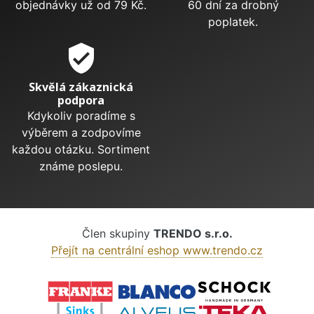
objednávky už od 79 Kč.
60 dní za drobný
poplatek.
verified_user
Skvělá zákaznická
podpora
Kdykoliv poradíme s
výběrem a zodpovíme
každou otázku. Sortiment
známe poslepu.
Člen skupiny
TRENDO s.r.o.
Přejít na centrální eshop www.trendo.cz