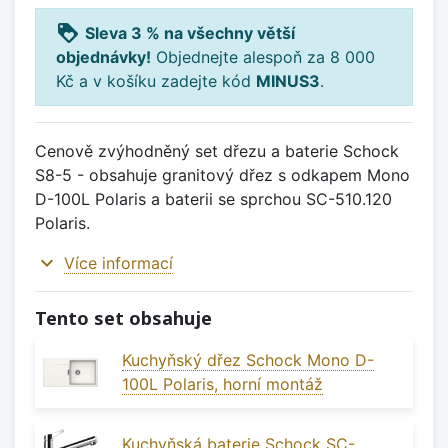
loyalty
Sleva 3 % na všechny větší
objednávky!
Objednejte alespoň za 8 000
Kč a v košíku zadejte kód
MINUS3
.
Cenově zvýhodněný set dřezu a baterie Schock
S8-5 - obsahuje granitový dřez s odkapem Mono
D-100L Polaris a baterii se sprchou SC-510.120
Polaris.
expand_more
Více informací
Tento set obsahuje
Kuchyňský dřez Schock Mono D-
100L Polaris, horní montáž
Kuchyňská baterie Schock SC-