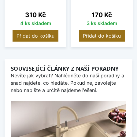
Cena
Cena
310 Kč
170 Kč
4 ks skladem
3 ks skladem
Přidat do košíku
Přidat do košíku
SOUVISEJÍCÍ ČLÁNKY Z NAŠÍ PORADNY
Nevíte jak vybrat? Nahlédněte do naší poradny a
snad najdete, co hledáte. Pokud ne, zavolejte
nebo napište a určitě najdeme řešení.