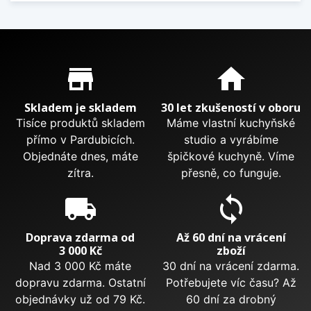
Proč nakupovat u nás?
store_mall_directory
home
Skladem je skladem
30 let zkušeností v oboru
Tisíce produktů skladem
Máme vlastní kuchyňské
přímo v Pardubicích.
studio a vyrábíme
Objednáte dnes, máte
špičkové kuchyně. Víme
zítra.
přesně, co funguje.
local_shipping
sync
Doprava zdarma od
Až 60 dní na vrácení
3 000 Kč
zboží
Nad 3 000 Kč máte
30 dní na vrácení zdarma.
dopravu zdarma. Ostatní
Potřebujete víc času? Až
objednávky už od 79 Kč.
60 dní za drobný