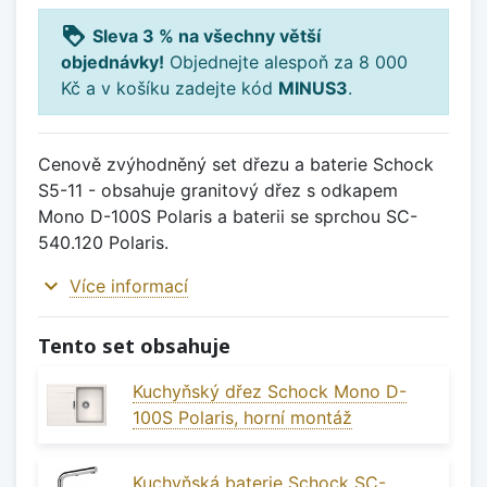
loyalty
Sleva 3 % na všechny větší
objednávky!
Objednejte alespoň za 8 000
Kč a v košíku zadejte kód
MINUS3
.
Cenově zvýhodněný set dřezu a baterie Schock
S5-11 - obsahuje granitový dřez s odkapem
Mono D-100S Polaris a baterii se sprchou SC-
540.120 Polaris.
expand_more
Více informací
Tento set obsahuje
Kuchyňský dřez Schock Mono D-
100S Polaris, horní montáž
Kuchyňská baterie Schock SC-