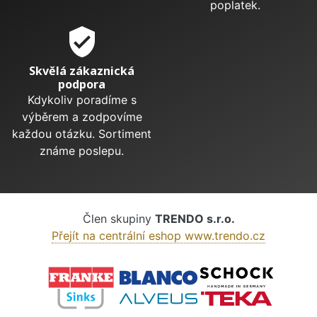
poplatek.
verified_user
Skvělá zákaznická
podpora
Kdykoliv poradíme s
výběrem a zodpovíme
každou otázku. Sortiment
známe poslepu.
Člen skupiny
TRENDO s.r.o.
Přejít na centrální eshop www.trendo.cz