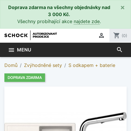
×
Doprava zdarma na všechny objednávky nad
3 000 Kč.
Všechny probíhající akce
najdete zde
.

shopping_cart
(0)
search

MENU
Domů
Zvýhodněné sety
S odkapem + baterie
DOPRAVA ZDARMA