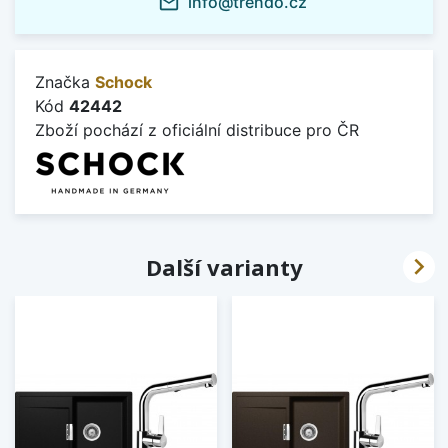
info@trendo.cz
mail_outline
Značka
Schock
Kód
42442
Zboží pochází z oficiální distribuce pro ČR

Další varianty