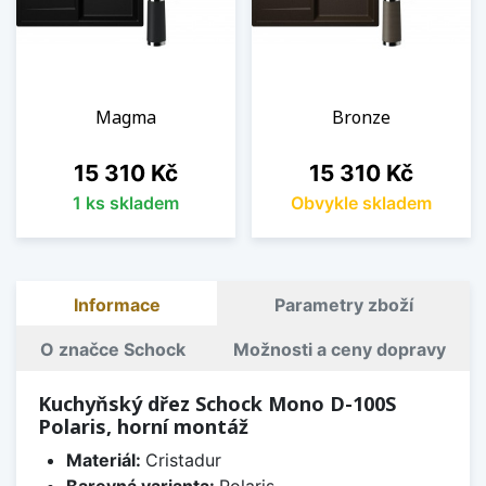
Magma
Bronze
Cena
Cena
15 310 Kč
15 310 Kč
1 ks skladem
Obvykle skladem
Informace
Parametry zboží
O značce Schock
Možnosti a ceny dopravy
Kuchyňský dřez Schock Mono D-100S
Polaris, horní montáž
Materiál:
Cristadur
Barevná varianta:
Polaris