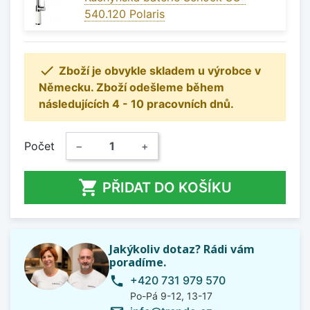
540.120 Polaris

Zboží je obvykle skladem u výrobce v
Německu. Zboží odešleme během
následujících 4 - 10 pracovních dnů.
Počet
−
+

PŘIDAT DO KOŠÍKU
Jakýkoliv dotaz? Rádi vám
poradíme.
+420 731 979 570
phone
Po-Pá 9-12, 13-17