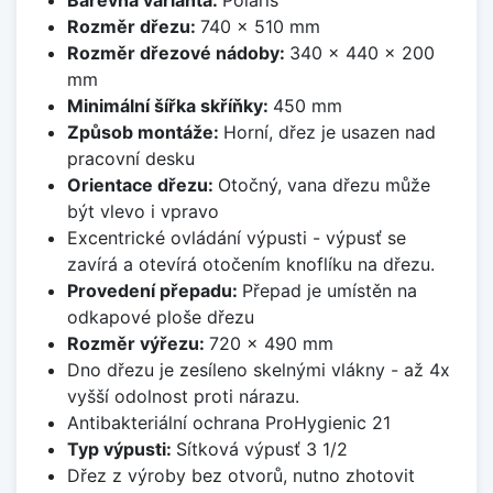
Rozměr dřezu:
740 x 510 mm
Rozměr dřezové nádoby:
340 x 440 x 200
mm
Minimální šířka skříňky:
450 mm
Způsob montáže:
Horní, dřez je usazen nad
pracovní desku
Orientace dřezu:
Otočný, vana dřezu může
být vlevo i vpravo
Excentrické ovládání výpusti - výpusť se
zavírá a otevírá otočením knoflíku na dřezu.
Provedení přepadu:
Přepad je umístěn na
odkapové ploše dřezu
Rozměr výřezu:
720 x 490 mm
Dno dřezu je zesíleno skelnými vlákny - až 4x
vyšší odolnost proti nárazu.
Antibakteriální ochrana ProHygienic 21
Typ výpusti:
Sítková výpusť 3 1/2
Dřez z výroby bez otvorů, nutno zhotovit