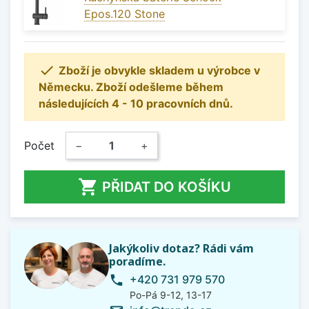
Epos.120 Stone

Zboží je obvykle skladem u výrobce v
Německu. Zboží odešleme během
následujících 4 - 10 pracovních dnů.
Počet
−
+

PŘIDAT DO KOŠÍKU
Jakýkoliv dotaz? Rádi vám
poradíme.
+420 731 979 570
phone
Po-Pá 9-12, 13-17