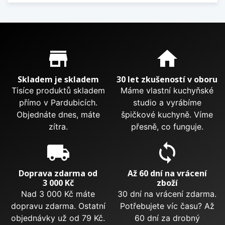
Proč nakupovat u nás?
store_mall_directory
home
Skladem je skladem
30 let zkušeností v oboru
Tisíce produktů skladem
Máme vlastní kuchyňské
přímo v Pardubicích.
studio a vyrábíme
Objednáte dnes, máte
špičkové kuchyně. Víme
zítra.
přesně, co funguje.
local_shipping
sync
Doprava zdarma od
Až 60 dní na vrácení
3 000 Kč
zboží
Nad 3 000 Kč máte
30 dní na vrácení zdarma.
dopravu zdarma. Ostatní
Potřebujete víc času? Až
objednávky už od 79 Kč.
60 dní za drobný