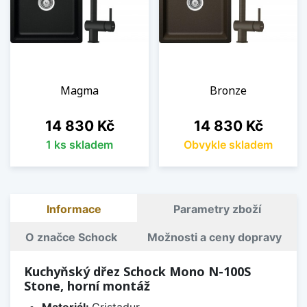
Magma
Bronze
Cena
Cena
14 830 Kč
14 830 Kč
1 ks skladem
Obvykle skladem
Informace
Parametry zboží
O značce Schock
Možnosti a ceny dopravy
Kuchyňský dřez Schock Mono N-100S
Stone, horní montáž
Materiál:
Cristadur