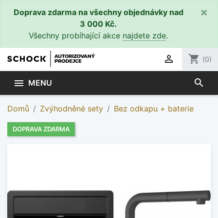
×
Doprava zdarma na všechny objednávky nad
3 000 Kč.
Všechny probíhající akce
najdete zde
.

shopping_cart
(0)
search

MENU
Domů
Zvýhodněné sety
Bez odkapu + baterie
DOPRAVA ZDARMA