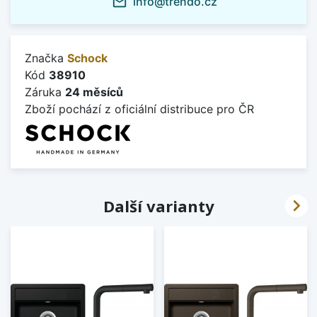
info@trendo.cz
mail_outline
Značka
Schock
Kód
38910
Záruka
24 měsíců
Zboží pochází z oficiální distribuce pro ČR

Další varianty