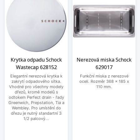
Krytka odpadu Schock
Nerezová miska Schock
Wastecap 628152
629017
Elegantní nerezová krytka k
Funkční miska z nerezové
zakrytí odpadového sítka.
oceli. Rozměr 368 x 185 x
Vhodné pro všechny modely
110 mm.
dřezů, kromě modelů s
odtokem Perfect drain - řady
Greenwich, Prepstation, Tia a
Wembley. Pro umístění do
dřezu je nutný standartní 3
1/2 palcový...