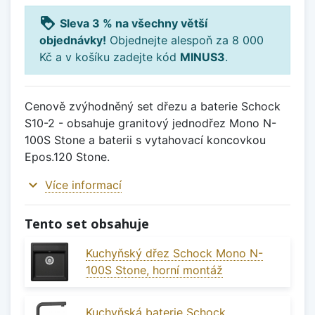
loyalty
Sleva 3 % na všechny větší
objednávky!
Objednejte alespoň za 8 000
Kč a v košíku zadejte kód
MINUS3
.
Cenově zvýhodněný set dřezu a baterie Schock
S10-2 - obsahuje granitový jednodřez Mono N-
100S Stone a baterii s vytahovací koncovkou
Epos.120 Stone.
expand_more
Více informací
Tento set obsahuje
Kuchyňský dřez Schock Mono N-
100S Stone, horní montáž
Kuchyňská baterie Schock