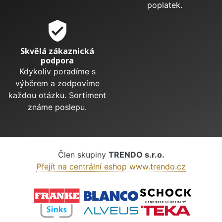
poplatek.
verified_user
Skvělá zákaznická
podpora
Kdykoliv poradíme s
výběrem a zodpovíme
každou otázku. Sortiment
známe poslepu.
Člen skupiny
TRENDO s.r.o.
Přejít na centrální eshop www.trendo.cz