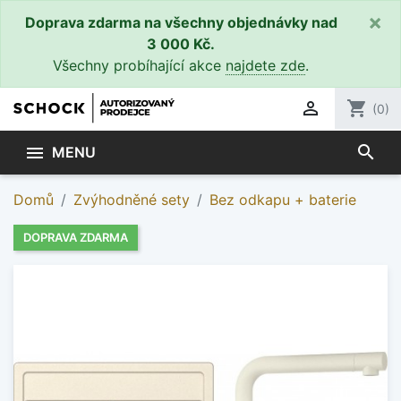
×
Doprava zdarma na všechny objednávky nad
3 000 Kč.
Všechny probíhající akce
najdete zde
.

shopping_cart
(0)
search

MENU
Domů
Zvýhodněné sety
Bez odkapu + baterie
DOPRAVA ZDARMA