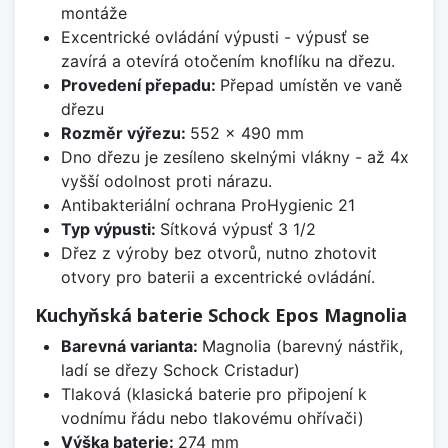
montáže
Excentrické ovládání výpusti - výpusť se
zavírá a otevírá otočením knoflíku na dřezu.
Provedení přepadu:
Přepad umístěn ve vaně
dřezu
Rozměr výřezu:
552 x 490 mm
Dno dřezu je zesíleno skelnými vlákny - až 4x
vyšší odolnost proti nárazu.
Antibakteriální ochrana ProHygienic 21
Typ výpusti:
Sítková výpusť 3 1/2
Dřez z výroby bez otvorů, nutno zhotovit
otvory pro baterii a excentrické ovládání.
Kuchyňská baterie Schock Epos Magnolia
Barevná varianta:
Magnolia (barevný nástřik,
ladí se dřezy Schock Cristadur)
Tlaková (klasická baterie pro připojení k
vodnímu řádu nebo tlakovému ohřívači)
Výška baterie:
274 mm