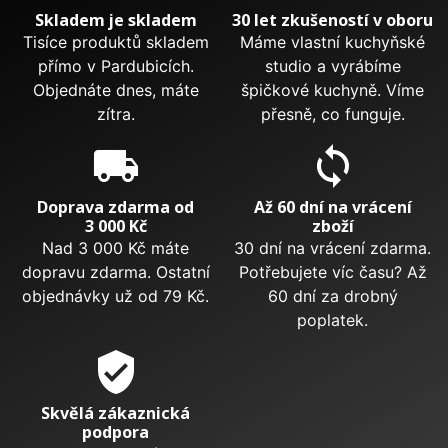
Skladem je skladem
30 let zkušeností v oboru
Tisíce produktů skladem
Máme vlastní kuchyňské
přímo v Pardubicích.
studio a vyrábíme
Objednáte dnes, máte
špičkové kuchyně. Víme
zítra.
přesně, co funguje.
local_shipping
sync
Doprava zdarma od
Až 60 dní na vrácení
3 000 Kč
zboží
Nad 3 000 Kč máte
30 dní na vrácení zdarma.
dopravu zdarma. Ostatní
Potřebujete víc času? Až
objednávky už od 79 Kč.
60 dní za drobný
poplatek.
verified_user
Skvělá zákaznická
podpora