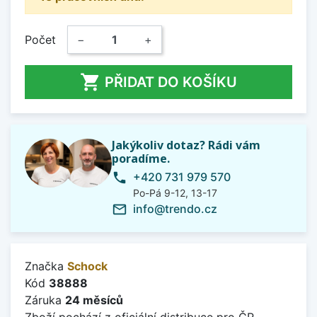
Počet
−
+

PŘIDAT DO KOŠÍKU
Jakýkoliv dotaz? Rádi vám
poradíme.
+420 731 979 570
phone
Po-Pá 9-12, 13-17
info@trendo.cz
mail_outline
Značka
Schock
Kód
38888
Záruka
24 měsíců
Zboží pochází z oficiální distribuce pro ČR