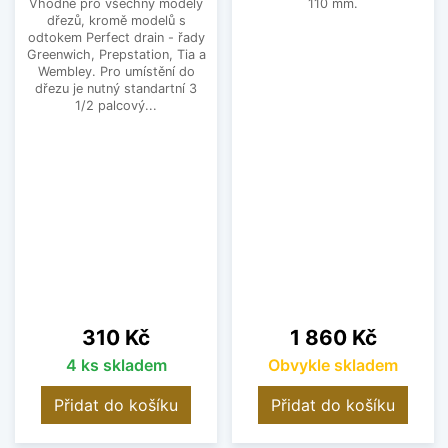
Vhodné pro všechny modely
110 mm.
dřezů, kromě modelů s
odtokem Perfect drain - řady
Greenwich, Prepstation, Tia a
Wembley. Pro umístění do
dřezu je nutný standartní 3
1/2 palcový...
Cena
Cena
310 Kč
1 860 Kč
4 ks skladem
Obvykle skladem
Přidat do košíku
Přidat do košíku