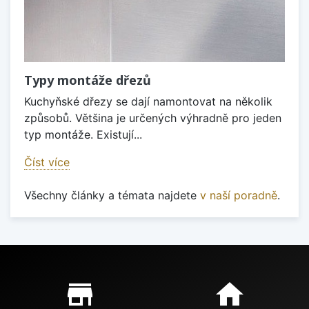
Typy montáže dřezů
Kuchyňské dřezy se dají namontovat na několik
způsobů. Většina je určených výhradně pro jeden
typ montáže. Existují...
Číst více
Všechny články a témata najdete
v naší poradně
.
Proč nakupovat u nás?
store_mall_directory
home