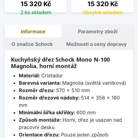
Cena
Cena
15 320 Kč
15 320 Kč
2 ks skladem
Obvykle skladem
Informace
Parametry zboží
O značce Schock
Možnosti a ceny dopravy
Kuchyňský dřez Schock Mono N-100
Magnolia, horní montáž
Materiál:
Cristadur
Barevná varianta:
Magnolia (světlá vanilková)
Rozměr dřezu:
570 x 510 mm
Rozměr dřezové nádoby:
514 x 358 x 180
mm
Minimální šířka skříňky:
600 mm
Způsob montáže:
Horní, dřez je usazen nad
pracovní desku
Orientace dřezu:
Pouze jeden způsob