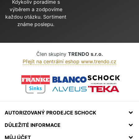
Kdykoliv poradíme s
výběrem a zodpovíme
každou otázku. Sortiment
známe poslepu.
Člen skupiny
TRENDO s.r.o.
Přejít na centrální eshop www.trendo.cz
AUTORIZOVANÝ PRODEJCE SCHOCK
DŮLEŽITÉ INFORMACE
MŮJ ÚČET